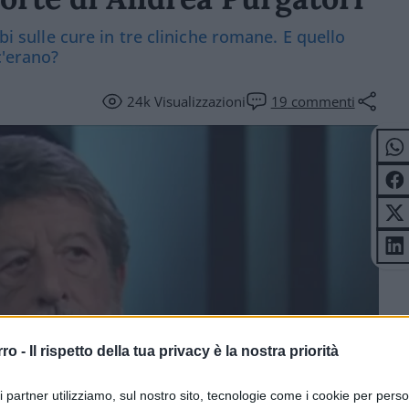
bi sulle cure in tre cliniche romane. E quello
c'erano?
24k
Visualizzazioni
19
commenti
rro -
Il rispetto della tua privacy è la nostra priorità
ri partner utilizziamo, sul nostro sito, tecnologie come i cookie per pers