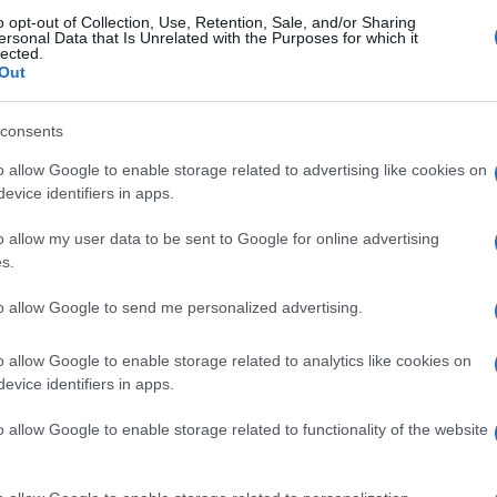
o opt-out of Collection, Use, Retention, Sale, and/or Sharing
ersonal Data that Is Unrelated with the Purposes for which it
lected.
Out
 le informazioni, inclusi i dossier medici di
he privata, in cui il
giornalista
ha ricevuto
consents
i Carabinieri del Nas. Secondo quanto raccolto
o allow Google to enable storage related to advertising like cookies on
tato alla Procura di Roma, esistono
evice identifiers in apps.
l’inclusione di questi due professionisti
dei carabinieri del Nas. Da quanto riportato
o allow my user data to be sent to Google for online advertising
s.
rincipalmente sulla
diagnosi di metastasi
ri, ma che potrebbero non essere mai
to allow Google to send me personalized advertising.
o allow Google to enable storage related to analytics like cookies on
evice identifiers in apps.
 romana lamentando un senso generale di
 in un’altra clinica viene diagnosticato
un
o allow Google to enable storage related to functionality of the website
rvello
. Nonostante la sua condizione,
anche di comprendere meglio la malattia,