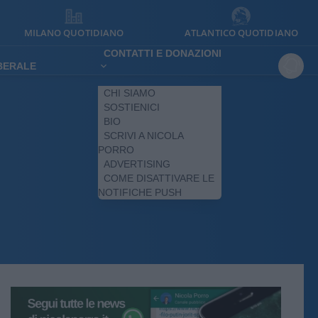
MILANO QUOTIDIANO
ATLANTICO QUOTIDIANO
CONTATTI E DONAZIONI
IBERALE
CHI SIAMO
SOSTIENICI
BIO
SCRIVI A NICOLA
PORRO
ADVERTISING
COME DISATTIVARE LE
NOTIFICHE PUSH