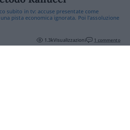
co subito in tv: accuse presentate come
 una pista economica ignorata. Poi l’assoluzione
1.3k
Visualizzazioni
1
commento