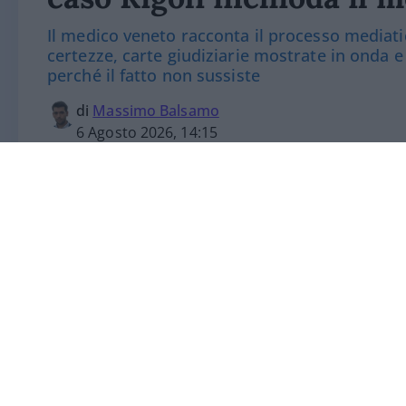
Il medico veneto racconta il processo mediati
certezze, carte giudiziarie mostrate in onda e
perché il fatto non sussiste
di
Massimo Balsamo
6 Agosto 2026, 14:15