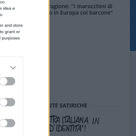
ico.
Meloni aveva ragione: "I marocchini di
e idea e
Ceuta sbarcano in Europa col barcone"
to
er and store
to grant or
ed purposes
SEDUTE SATIRICHE