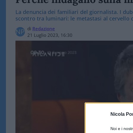
La denuncia dei familiari del giornalista. I dub
scontro tra luminari: le metastasi al cervello 
di
Redazione
21 Luglio 2023, 16:30
Nicola Po
Noi e i nost