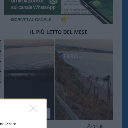
IL PIÙ LETTO DEL MESE
onalizzare
ESTERI
14.4k