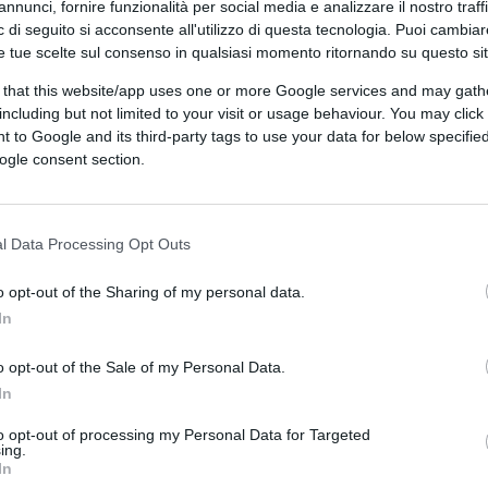
annunci, fornire funzionalità per social media e analizzare il nostro traff
 di seguito si acconsente all'utilizzo di questa tecnologia. Puoi cambiar
e tue scelte sul consenso in qualsiasi momento ritornando su questo si
 that this website/app uses one or more Google services and may gath
including but not limited to your visit or usage behaviour. You may click 
 to Google and its third-party tags to use your data for below specifi
ogle consent section.
ferite su Google
CLICCA QUI
l Data Processing Opt Outs
o opt-out of the Sharing of my personal data.
0:00
/
--:--
In
e lavorano in un centro di diagnosi medica
o opt-out of the Sale of my Personal Data.
degli indagati
in un’indagine iniziata dal
In
di una denuncia presentata dai parenti in
to opt-out of processing my Personal Data for Targeted
vvenuta il 19 luglio a causa di una malattia
ing.
In
ronti è di omicidio colposo.