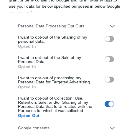
“interruzione di gravidanza” o simili? No. Anzi: la
use your data for below specified purposes in below Google
nostra Carta, all’articolo 31, “protegge la
consent section.
maternità, l’infanzia e la gioventù”. Qualcuno s’è
forse scandalizzato che non vi sia un diritto
Personal Data Processing Opt Outs
costituzionale all’aborto? No, ovviamente. Esiste
I want to opt-out of the Sharing of my
personal data.
una legge, la 194, che lo regolamenta: è stata
Opted In
votata da un parlamento, sigillata da un
referendum e dunque va rispettata. Allo stesso
I want to opt-out of the Sale of my
Personal Data.
modo, una legge determinerà nei vari Stati
Opted In
americani come bisognerà comportarsi: a New
I want to opt-out of processing my
York, a maggioranza democratica, si continuerà ad
Personal Data for Targeted Advertising.
Opted In
abortire; in Texas, a maggioranza repubblicana,
magari no. Nulla di strano: è la democrazia.
I want to opt-out of Collection, Use,
Retention, Sale, and/or Sharing of my
Personal Data that Is Unrelated with the
Purposes for which it was collected.
Opted Out
Ecco perché conta davvero poco, oggi, discutere
Google consents