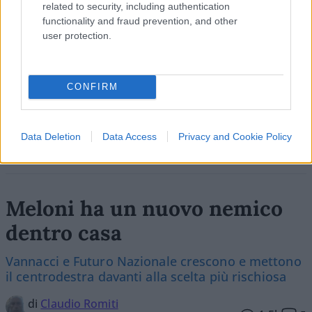
related to security, including authentication
SEDUTE SATIRICHE
functionality and fraud prevention, and other
Vignetta del 07/08/2026
user protection.
CONFIRM
Vai all'archivio delle vignette
Data Deletion
Data Access
Privacy and Cookie Policy
Meloni ha un nuovo nemico
dentro casa
Vannacci e Futuro Nazionale crescono e mettono
il centrodestra davanti alla scelta più rischiosa
di
Claudio Romiti