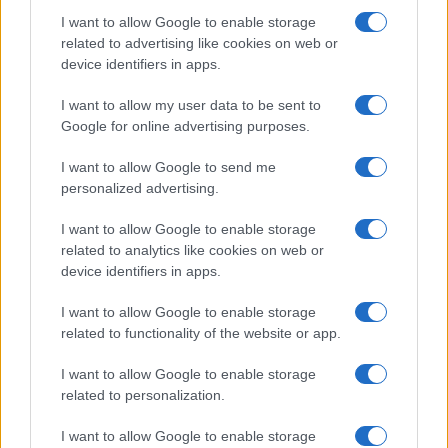
se sia giusto o meno garantire l’aborto alle donne.
I want to allow Google to enable storage
Non entreremo nel merito: il dibattito è serrato da
related to advertising like cookies on web or
decenni e tocca questioni decisamente spinose. Il
device identifiers in apps.
punto è che
non c’entra nulla con quanto
I want to allow my user data to be sent to
sentenziato ieri dalla Corte Suprema
Google for online advertising purposes.
americana
. Qui si lascia solo agli Stati, cioè agli
elettori, ovvero al popolo, il potere di decidere
I want to allow Google to send me
come regolamentare la convivenza civile
personalized advertising.
all’interno dei propri confini. Nessuna “libertà
I want to allow Google to enable storage
negata”, anzi. L’esatto contrario.
related to analytics like cookies on web or
device identifiers in apps.
#ABORTO
#GRAVIDANZA
#USA
I want to allow Google to enable storage
related to functionality of the website or app.
81
I want to allow Google to enable storage
related to personalization.
Leggi i commenti
I want to allow Google to enable storage