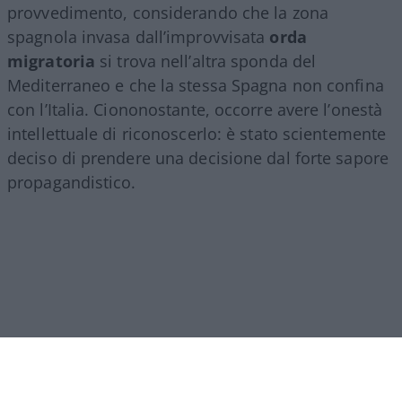
provvedimento, considerando che la zona
spagnola invasa dall’improvvisata
orda
migratoria
si trova nell’altra sponda del
Mediterraneo e che la stessa Spagna non confina
con l’Italia. Ciononostante, occorre avere l’onestà
intellettuale di riconoscerlo: è stato scientemente
deciso di prendere una decisione dal forte sapore
propagandistico.