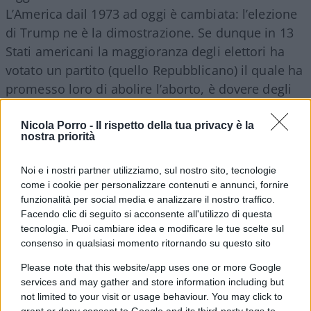
L’America dail 1973 ad oggi è cambiata: l’elezione
di Trump ne è la dimostrazione. Se dunque in 13
Stati americani la maggioranza degli elettori ha
votato un partito (quello Repubblicano) il quale ha
promesso loro di abolire l’aborto, è dovere degli
eletti approvare una legge in questo senso. Si
tratta del banale rispetto del mandato elettorale. E
Nicola Porro -
Il rispetto della tua privacy è la
nostra priorità
poco importa se la legge piace o non piace ai
giornali, ai grandi media, agli intellettuali e ai vip:
Noi e i nostri partner utilizziamo, sul nostro sito, tecnologie
il popolo vota, il parlamento legifera. Fine.
come i cookie per personalizzare contenuti e annunci, fornire
funzionalità per social media e analizzare il nostro traffico.
Facendo clic di seguito si acconsente all'utilizzo di questa
Secondo punto
: potreste dire che l’aborto
tecnologia. Puoi cambiare idea e modificare le tue scelte sul
dovrebbe
essere un diritto costituzionale. Va bene.
consenso in qualsiasi momento ritornando su questo sito
Allora andatevi ad aprire la “Costituzione più bella
Please note that this website/app uses one or more Google
del mondo” (ciao core), ovvero quella italiana. Fate
services and may gather and store information including but
una ricerca per parole. Trovate per caso i “aborto”,
not limited to your visit or usage behaviour. You may click to
grant or deny consent to Google and its third-party tags to