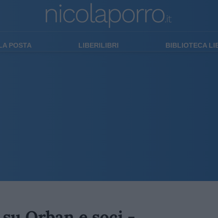
LA POSTA
LIBERILIBRI
BIBLIOTECA L
 su Orban e soci -