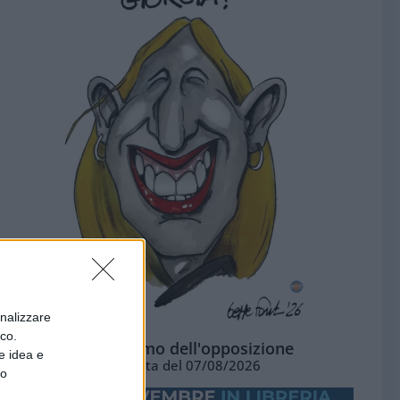
onalizzare
ico.
L'ottimismo dell'opposizione
e idea e
Vignetta del 07/08/2026
to