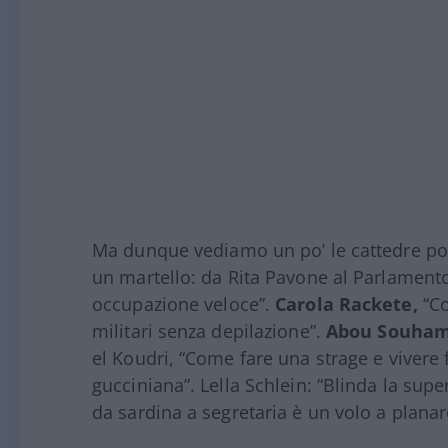
Ma dunque vediamo un po’ le cattedre poss
un martello: da Rita Pavone al Parlament
occupazione veloce”.
Carola Rackete,
“Co
militari senza depilazione”.
Abou Souham
el Koudri, “Come fare una strage e vivere 
gucciniana”. Lella Schlein: “Blinda la sup
da sardina a segretaria è un volo a planar