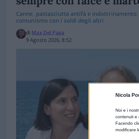
sempre con falce e mart
Canne, pastasciutta antifà e indottrinamento: l
comunismo con i soldi degli altri
di
Max Del Papa
9 Agosto 2026, 8:52
Nicola Po
Noi e i nost
contenuti e 
Facendo clic
modificare l