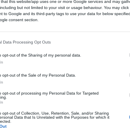
 that this website/app uses one or more Google services and may gath
including but not limited to your visit or usage behaviour. You may click 
 to Google and its third-party tags to use your data for below specifi
ogle consent section.
l Data Processing Opt Outs
o opt-out of the Sharing of my personal data.
 capire il livello di miseria umana dei
In
si fa per dire) tutte per odiare l’occidente
o opt-out of the Sale of my Personal Data.
 campeggio comunista che ricorda molto i
In
 allevavano terroristi e spie, iniziativa
va di un suo fascino da asini rossi: ce ne
to opt-out of processing my Personal Data for Targeted
ing.
 falcemartellata, tristissima, sul viola
In
ampigliata una scritta minuscola:
“Perché, a
o opt-out of Collection, Use, Retention, Sale, and/or Sharing
ersonal Data that Is Unrelated with the Purposes for which it
lected.
Out