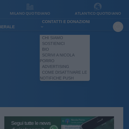
MILANO QUOTIDIANO
ATLANTICO QUOTIDIANO
CONTATTI E DONAZIONI
IBERALE
CHI SIAMO
SOSTIENICI
BIO
SCRIVI A NICOLA
PORRO
ADVERTISING
COME DISATTIVARE LE
NOTIFICHE PUSH