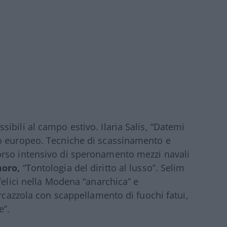
ibili al campo estivo. Ilaria Salis, “Datemi
o europeo. Tecniche di scassinamento e
rso intensivo di speronamento mezzi navali
oro,
“Tontologia del diritto al lusso”. Selim
felici nella Modena “anarchica” e
ercazzola con scappellamento di fuochi fatui,
e”.