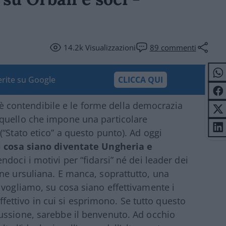
14.2k
Visualizzazioni
89
commenti
ferite su Google
CLICCA QUI
re è contendibile e le forme della democrazia
quello che impone una particolare
“Stato etico” a questo punto). Ad oggi
si cosa siano diventate Ungheria e
ndoci i motivi per “fidarsi” né dei leader dei
ne ursuliana. E manca, soprattutto, una
 vogliamo, su cosa siano effettivamente i
 effettivo in cui si esprimono. Se tutto questo
ussione, sarebbe il benvenuto. Ad occhio