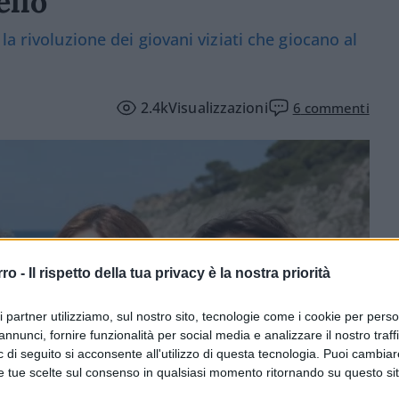
ello
a rivoluzione dei giovani viziati che giocano al
2.4k
Visualizzazioni
6
commenti
rro -
Il rispetto della tua privacy è la nostra priorità
ri partner utilizziamo, sul nostro sito, tecnologie come i cookie per pers
annunci, fornire funzionalità per social media e analizzare il nostro traff
 di seguito si acconsente all'utilizzo di questa tecnologia. Puoi cambiar
e tue scelte sul consenso in qualsiasi momento ritornando su questo si