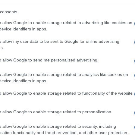
consents
o allow Google to enable storage related to advertising like cookies on
evice identifiers in apps.
o allow my user data to be sent to Google for online advertising
s.
to allow Google to send me personalized advertising.
o allow Google to enable storage related to analytics like cookies on
evice identifiers in apps.
re antipatia, ma vacua, tutto un
o allow Google to enable storage related to functionality of the website
per rafforzare le minchiate che le han dato
a viziata, non si sogna affatto di credere e
una che sicuramente oggi piange lo a lei
o allow Google to enable storage related to personalization.
a pvoletavia”, sente il bisogno di mettere le
o allow Google to enable storage related to security, including
omunistaah?”. Già, come mai
cation functionality and fraud prevention, and other user protection.