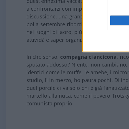
quest’ennesima vaccata? “È l’occasione per
a confrontarzi con importanti sfide, con in
discussione, una grandissima scuola di fo
poi a settembre riborderemo nei nostri luo
nei luoghi di laoro, più conzapevoli e piùf
attividà e saper organizzuare la
ggiovent
In che senso,
compagna ciancicona
, ric
sputato addosso? Niente, non cambiano,
identici come le muffe, le amebe, i micro
studio, lì in mezzo, ho paura pochi. Di in
quel porcile ci va solo chi è già fanatizz
martello alla nuca, come il povero Trotsk
comunista proprio.