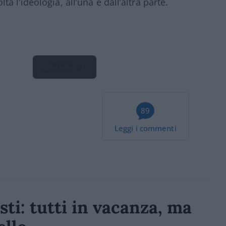
 l’ideologia, all’una e dall’altra parte.
Pagina
Successiva
89
Leggi i commenti
ti: tutti in vacanza, ma