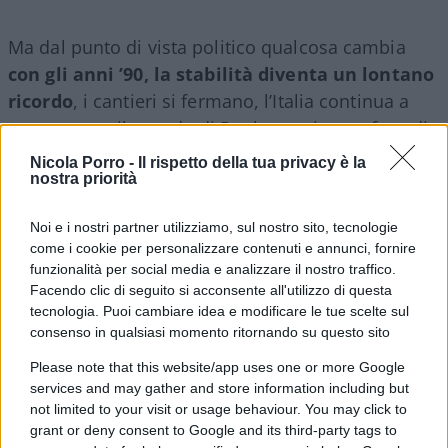
Ma dal punto di vista politico qualcosa cambia
con gli anni ’90, la stabilità diventa un lontano
ricordo
, i cantieri si fermano, l’Italia continua a
crescere ma il mondo di Paul entra in una fase di
stagnazione che negli anni successivi diventerà
Nicola Porro -
Il rispetto della tua privacy è la
recessione. Troppo spesso siamo abituati a
nostra priorità
guardare le statistiche pubbliche come se si
Noi e i nostri partner utilizziamo, sul nostro sito, tecnologie
riflettessero in modo uniforme su tutti i cittadini,
come i cookie per personalizzare contenuti e annunci, fornire
la realtà è diversa perché crescita e recessione
funzionalità per social media e analizzare il nostro traffico.
sono uguali per tutti ma colpiscono ognuno a
Facendo clic di seguito si acconsente all'utilizzo di questa
tecnologia. Puoi cambiare idea e modificare le tue scelte sul
modo suo.
consenso in qualsiasi momento ritornando su questo sito
Please note that this website/app uses one or more Google
services and may gather and store information including but
Negli anni ’90, Forza Italia entra prepotente dalle
not limited to your visit or usage behaviour. You may click to
tv nelle case degli italiani ed anche per Paul è una
grant or deny consent to Google and its third-party tags to