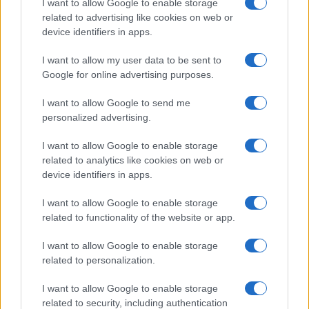
I want to allow Google to enable storage
grandi.
related to advertising like cookies on web or
device identifiers in apps.
Paul tiene duro e va avanti,
conferma il suo voto
I want to allow my user data to be sent to
a Salvini
ma dopo i colpi di citofono e di sole al
Google for online advertising purposes.
Papeete comincia a dubitare delle sue scelte,
I want to allow Google to send me
vederlo al governo con l’orda grillina è deprimente
personalized advertising.
e insultante, parlano di quota 100, redditi gratis,
I want to allow Google to enable storage
bonus, pace fiscale ecc. ma nulla è realmente
related to analytics like cookies on web or
fatto per chi ancora avesse voglia di lavorare sul
device identifiers in apps.
serio, sperando in uno Stato e una burocrazia
almeno non nemici. La delusione verso Salvini fa
I want to allow Google to enable storage
related to functionality of the website or app.
sentire in lontananza le sirene del Pd, ma il
vecchio scetticismo sugli eredi del Pci prevale e il
I want to allow Google to enable storage
loro governo con l’orda grillina fa il resto: “Sono i
related to personalization.
soliti coglioni”!
I want to allow Google to enable storage
related to security, including authentication