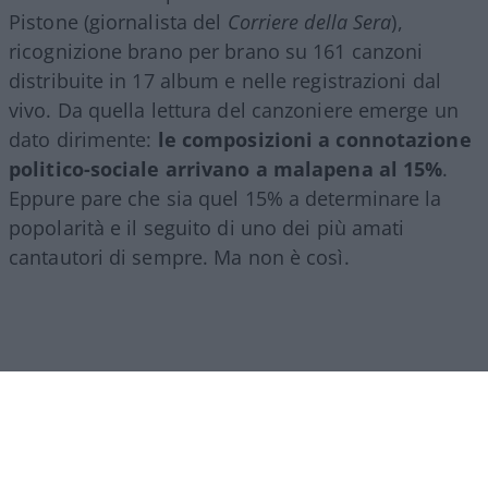
Pistone (giornalista del
Corriere della Sera
),
ricognizione brano per brano su 161 canzoni
distribuite in 17 album e nelle registrazioni dal
vivo. Da quella lettura del canzoniere emerge un
dato dirimente:
le composizioni a connotazione
politico-sociale arrivano a malapena al 15%
.
Eppure pare che sia quel 15% a determinare la
popolarità e il seguito di uno dei più amati
cantautori di sempre. Ma non è così.