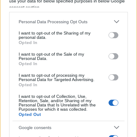
use your data for below specified purposes in below Google
speranza che riporta al vecchio sapore della Dc,
consent section.
ma presto si affievolisce in un tran-tran di ripetuti
slogan ormai privi di ogni novità.
È il lento
Personal Data Processing Opt Outs
decadimento del berlusconismo a
I want to opt-out of the Sharing of my
caratterizzare le scelte politiche di Paul
personal data.
Opted In
quando alla ricerca di un uomo capace di
decidere e di incidere realmente sulle scelte
I want to opt-out of the Sale of my
Personal Data.
politiche, decide di dare il suo voto a Salvini, nel
Opted In
momento in cui le sirene grilline già cominciavano
I want to opt-out of processing my
a cantare le loro frottole. Con sgomento
Paul
Personal Data for Targeted Advertising.
Opted In
vede crescere questa orda di elettori grillini
vittime di scelte semplici per risolvere problemi
I want to opt-out of Collection, Use,
Retention, Sale, and/or Sharing of my
complessi, redditi di nullafacenza e bonus che
Personal Data that Is Unrelated with the
Purposes for which it was collected.
piuttosto che rilanciare le costruzioni fanno
Opted Out
esplodere i costi delle forniture obbligando i
piccoli imprenditori come lui a superare deliri
Google consents
burocratici kafkiani per favorire, al dunque, solo i