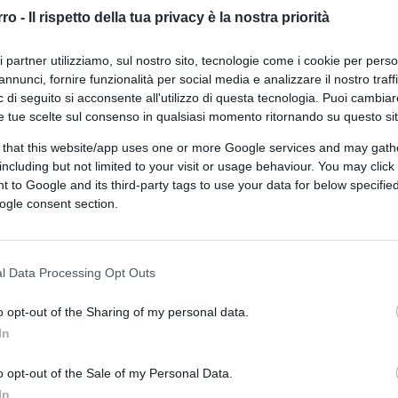
responsabilità pubblica con gli
rro -
Il rispetto della tua privacy è la nostra priorità
Alumni Cattaneo, Fontana, Maran e
ri partner utilizziamo, sul nostro sito, tecnologie come i cookie per pers
Scavuzzo
annunci, fornire funzionalità per social media e analizzare il nostro traff
 di seguito si acconsente all'utilizzo di questa tecnologia. Puoi cambiar
e tue scelte sul consenso in qualsiasi momento ritornando su questo si
 that this website/app uses one or more Google services and may gath
di
Giulia Netti
3.9k
including but not limited to your visit or usage behaviour. You may click 
18 Maggio 2026, 16:15
 to Google and its third-party tags to use your data for below specifi
ogle consent section.
I casi Minetti e La Russa sono stati
raccontati al contrario
l Data Processing Opt Outs
o opt-out of the Sharing of my personal data.
In
o opt-out of the Sale of my Personal Data.
In