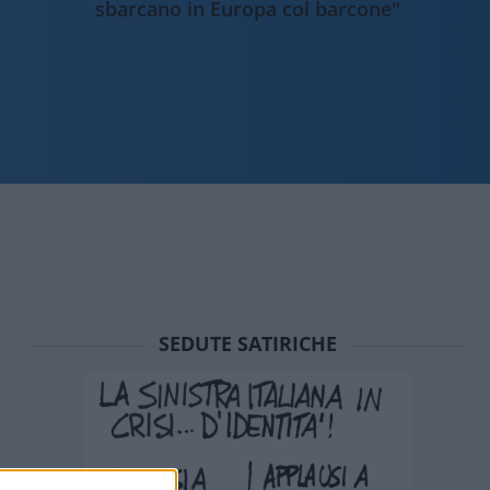
sbarcano in Europa col barcone"
SEDUTE SATIRICHE