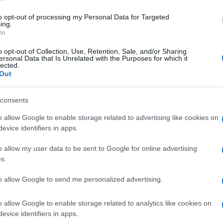
di
Fabio Massa
4.9k
18 Maggio 2026, 12:11
to opt-out of processing my Personal Data for Targeted
ing.
In
Apologia degli incoerenti
o opt-out of Collection, Use, Retention, Sale, and/or Sharing
ersonal Data that Is Unrelated with the Purposes for which it
lected.
Out
consents
o allow Google to enable storage related to advertising like cookies on
evice identifiers in apps.
di
Roberto Ezio Pozzo
4k
o allow my user data to be sent to Google for online advertising
19 Aprile 2026, 5:53
s.
to allow Google to send me personalized advertising.
Sesso e potere: la proposta proibita
che potrebbe cambiare la politica
o allow Google to enable storage related to analytics like cookies on
evice identifiers in apps.