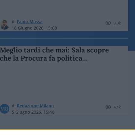
di
Fabio Massa
3.3k
18 Giugno 2026, 15:08
Meglio tardi che mai: Sala scopre
che la Procura fa politica…
di
Redazione Milano
4.1k
5 Giugno 2026, 15:48
La Statale è Politica: dialogo sulla