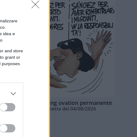
onalizzare
ico.
e idea e
to
er and store
to grant or
ed purposes
La standing ovation permanente
Vignetta del 04/08/2026