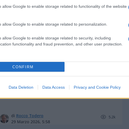
o allow Google to enable storage related to functionality of the website
o allow Google to enable storage related to personalization.
di
Salvatore Di Bartolo
8.6k
o allow Google to enable storage related to security, including
4 Aprile 2026, 15:00
cation functionality and fraud prevention, and other user protection.
Magistrati che non vogliono solo
CONFIRM
applicare le leggi, vogliono farle
Data Deletion
Data Access
Privacy and Cookie Policy
di
Rocco Todero
5.2k
29 Marzo 2026, 5:58