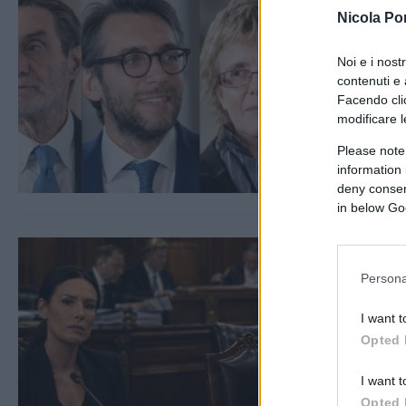
Nicola Po
Noi e i nost
contenuti e 
Facendo clic
modificare l
Please note
information 
deny consent
in below Go
Persona
I want t
Opted 
I want t
Opted 