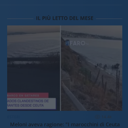
IL PIÙ LETTO DEL MESE
ESTERI
14.4k
Meloni aveva ragione: "I marocchini di Ceuta