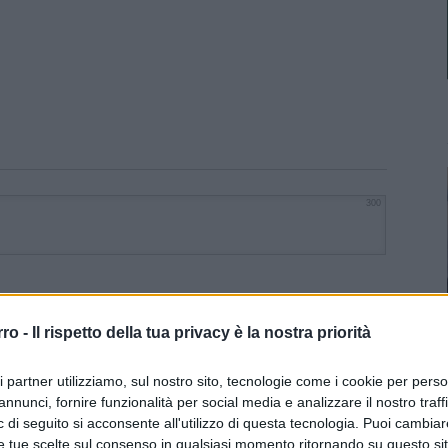
300
rro -
Il rispetto della tua privacy è la nostra priorità
ri partner utilizziamo, sul nostro sito, tecnologie come i cookie per pers
annunci, fornire funzionalità per social media e analizzare il nostro traff
 di seguito si acconsente all'utilizzo di questa tecnologia. Puoi cambiar
e tue scelte sul consenso in qualsiasi momento ritornando su questo si