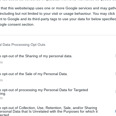
a di Thiel per capire che l’umanità tutta farebbe meglio
e sue idee. Ma qui come al solito lo scopo è polarizzare
 that this website/app uses one or more Google services and may gath
including but not limited to your visit or usage behaviour. You may click 
 to Google and its third-party tags to use your data for below specifi
ogle consent section.
l Data Processing Opt Outs
o opt-out of the Sharing of my personal data.
oggetti da cui stare attenti, non da idolatrare. Thiel è il
In
arla meno.
o opt-out of the Sale of my Personal Data.
In
to opt-out of processing my Personal Data for Targeted
ing.
In
o opt-out of Collection, Use, Retention, Sale, and/or Sharing
lo un servo di esso come anche coloro, inclusi certi
ersonal Data that Is Unrelated with the Purposes for which it
i fatto difendono le 120 famiglie di quell’élite
lected.