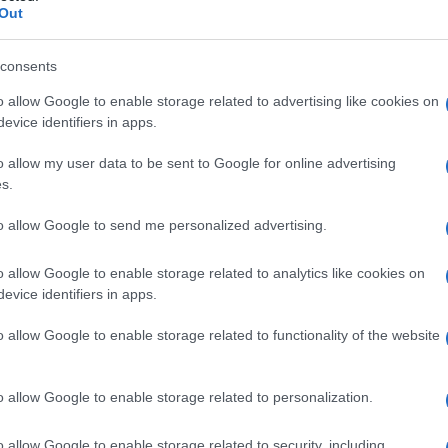
Out
nte dirige questo mondo. Io tutta questa gente la
consents
(1)
VIsualizza le risposte
o allow Google to enable storage related to advertising like cookies on
evice identifiers in apps.
o allow my user data to be sent to Google for online advertising
s.
in affitto (numero in discussione 1-2 forse 4) uno di
to allow Google to send me personalized advertising.
la Groenlandia, contraddizione vivente, sociopatico.
o allow Google to enable storage related to analytics like cookies on
ti.
evice identifiers in apps.
o allow Google to enable storage related to functionality of the website
(3)
VIsualizza le risposte
o allow Google to enable storage related to personalization.
o allow Google to enable storage related to security, including