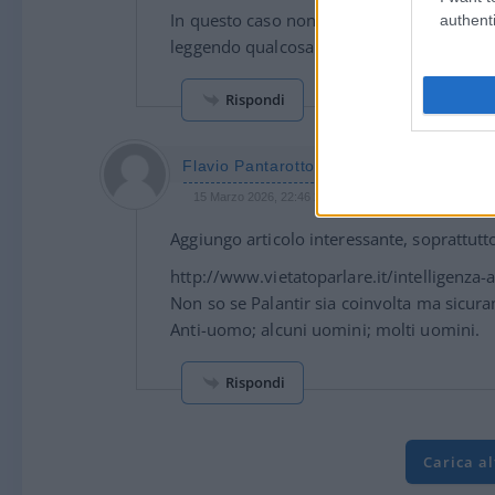
In questo caso non ne farei affatto una ques
authenti
leggendo qualcosa si capisce che il futur
Rispondi
Flavio Pantarotto
15 Marzo 2026, 22:46 22:46
Aggiungo articolo interessante, soprattutto
http://www.vietatoparlare.it/intelligenza-
Non so se Palantir sia coinvolta ma sicuram
Anti-uomo; alcuni uomini; molti uomini.
Rispondi
Carica a