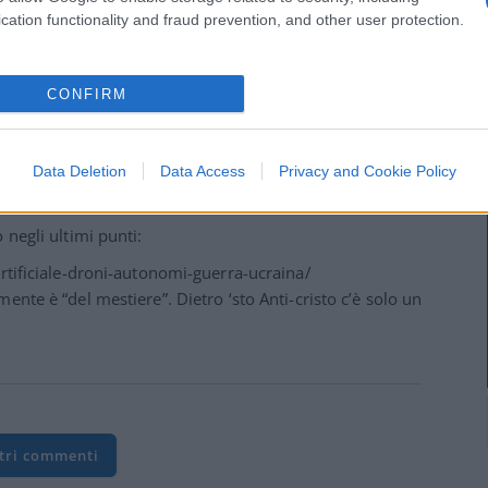
tione politica in confronto la politica fa ridere..
cation functionality and fraud prevention, and other user protection.
o umano potrebbe essere devastante !
CONFIRM
(4)
VIsualizza le risposte
Data Deletion
Data Access
Privacy and Cookie Policy
 negli ultimi punti:
artificiale-droni-autonomi-guerra-ucraina/
ente è “del mestiere”. Dietro ‘sto Anti-cristo c’è solo un
ltri commenti