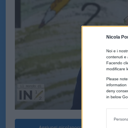
Nicola Po
Noi e i nost
contenuti e 
Facendo clic
modificare l
Please note
information 
deny consent
in below Go
Persona
Aggiungi nicolaporro.it alle tue fonti pre