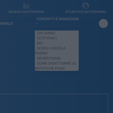
MILANO QUOTIDIANO
ATLANTICO QUOTIDIANO
CONTATTI E DONAZIONI
IBERALE
CHI SIAMO
SOSTIENICI
BIO
SCRIVI A NICOLA
PORRO
ADVERTISING
COME DISATTIVARE LE
NOTIFICHE PUSH