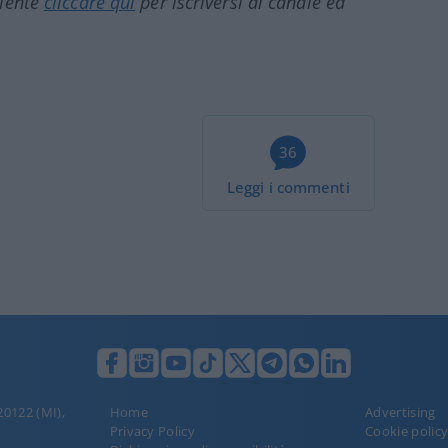
ciente
cliccare qui
per iscriversi al canale ed
36
Leggi i commenti
 20122 (MI),
Home
Advertising
Privacy Policy
Cookie polic