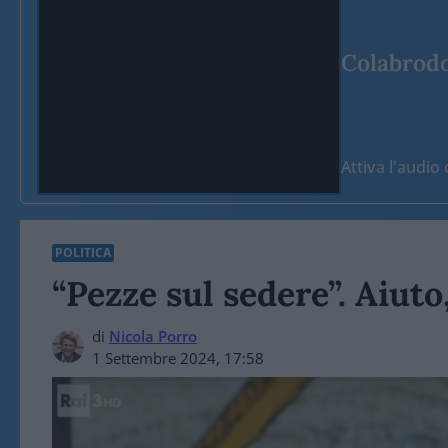
Colabrodo 
Attiva l'audi
POLITICA
“Pezze sul sedere”. Aiut
di
Nicola Porro
1 Settembre 2024, 17:58