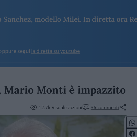
Sanchez, modello Milei. In diretta ora Re
o oppure segui
la diretta su youtube
o, Mario Monti è impazzito
12.7k
Visualizzazioni
36
commenti