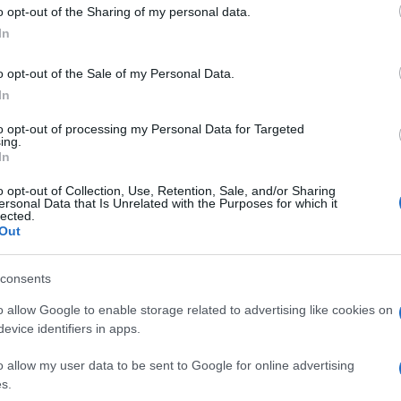
o opt-out of the Sharing of my personal data.
In
0:00
/
--:--
o opt-out of the Sale of my Personal Data.
In
Corriere
e ho capito un’altra sua
to opt-out of processing my Personal Data for Targeted
a quale mi scuso. Monti scrive peggio di me e
ing.
eggi un articolo di Monti e scopri che il
In
te Alighieri.
o opt-out of Collection, Use, Retention, Sale, and/or Sharing
ersonal Data that Is Unrelated with the Purposes for which it
lected.
Out
 manovra finanziaria
. Ovviamente, quando
consents
le di via Solferino chiede un commento al
e Pil all’Italia, che si inventò l’Imu, che ha
o allow Google to enable storage related to advertising like cookies on
evice identifiers in apps.
ete nel momento peggiore per l’Italia. “Gli
e”, si legge sulla prima pagina del
Corriere
o allow my user data to be sent to Google for online advertising
 sul sedere”? Caro Monti, ma lascia perdere,
s.