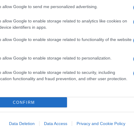
to allow Google to send me personalized advertising.
farvi rendere meglio l’idea: “Eccessi di
o allow Google to enable storage related to analytics like cookies on
roppo, per l’immaginario internazionale
evice identifiers in apps.
i presentiamo, per quanto iconico sia lo
o allow Google to enable storage related to functionality of the website
me scrive?
Ma è una supercazzola in stile
o allow Google to enable storage related to personalization.
o allow Google to enable storage related to security, including
hio perché Monti è la persona più
cation functionality and fraud prevention, and other user protection.
ta: il professorone non conosce l’italiano
CONFIRM
Data Deletion
Data Access
Privacy and Cookie Policy