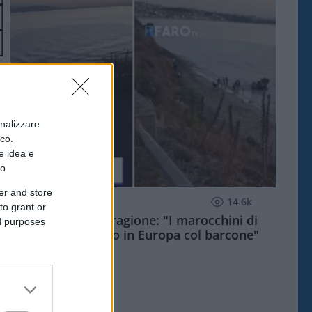
onalizzare
ico.
e idea e
to
er and store
ESTERI
14.6k
to grant or
Meloni aveva ragione: "I marocchini di
ed purposes
Ceuta sbarcano in Europa col barcone"