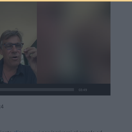
03:49
24