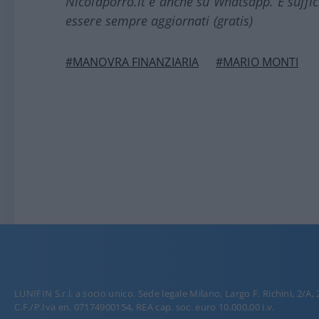
Nicolaporro.it è anche su Whatsapp. È suffi
essere sempre aggiornati (gratis)
#MANOVRA FINANZIARIA
#MARIO MONTI
LUNIFIN S.r.l. a socio unico. Sede legale Milano, Largo F. Richini, 2/A,
C.F./P.Iva en. 07174900154, REA cap. soc. euro 10.000,00 i.v.