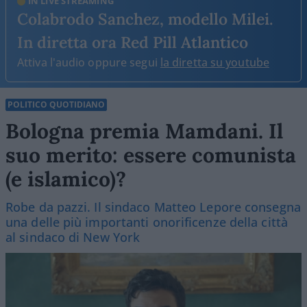
IN LIVE STREAMING
Colabrodo Sanchez, modello Milei.
In diretta ora Red Pill Atlantico
Attiva l'audio oppure segui
la diretta su youtube
POLITICO QUOTIDIANO
Bologna premia Mamdani. Il
suo merito: essere comunista
(e islamico)?
Robe da pazzi. Il sindaco Matteo Lepore consegna
una delle più importanti onorificenze della città
al sindaco di New York