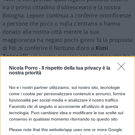
tra il primo cittadino d’oltreoceano e la nostra
Bologna. Lepore continua a conferire onorificenze
a persone che poco o nulla c’entrano o hanno
donato alla nostra città mentre la sua
maggioranza ha negato pochi giorni fa la proposta
di Fdi di conferire il Nettuno d’oro a
Kimi
Antonelli
, un nostro giovane concittadino che ha
sta portando l’Italia e Bologna in alto nel mondo
Nicola Porro -
Il rispetto della tua privacy è la
dello sport”.
nostra priorità
Noi e i nostri partner utilizziamo, sul nostro sito, tecnologie
come i cookie per personalizzare contenuti e annunci, fornire
E allora eccola, la motivazione fornita dal Comune
funzionalità per social media e analizzare il nostro traffico.
per premiare l’amato primo cittadino newyorkese
Facendo clic di seguito si acconsente all'utilizzo di questa
tecnologia. Puoi cambiare idea e modificare le tue scelte sul
che stasera invierà un videomessaggio in
consenso in qualsiasi momento ritornando su questo sito
occasione dell’apertura del Bologna Portici
Please note that this website/app uses one or more Google
festival. “Il messaggio del sindaco di New York –