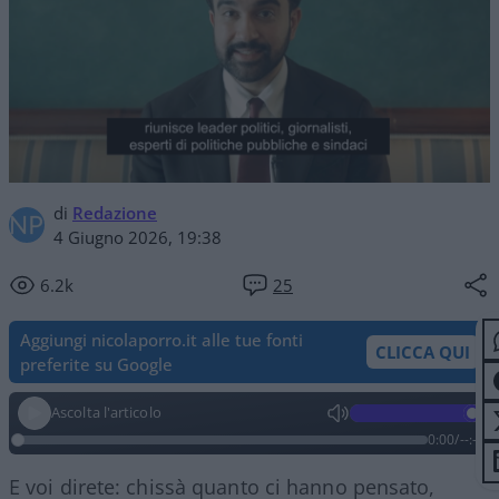
di
Redazione
4 Giugno 2026, 19:38
6.2k
25
Aggiungi nicolaporro.it alle tue fonti
CLICCA QUI
preferite su Google
Ascolta l'articolo
0:00
/
--:--
E voi direte: chissà quanto ci hanno pensato,