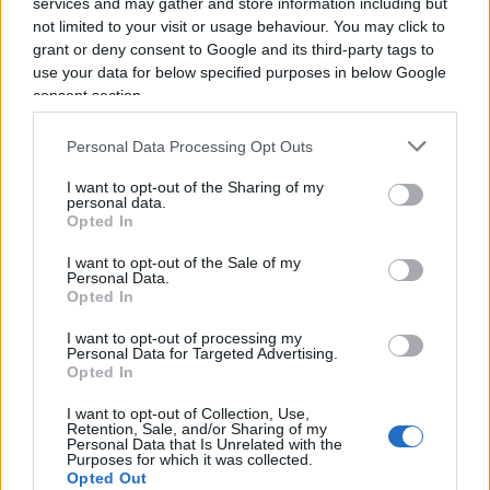
services and may gather and store information including but
afferma il sindaco Matteo Lepore – conferma
not limited to your visit or usage behaviour. You may click to
l’importanza di Bologna a livello internazionale.
grant or deny consent to Google and its third-party tags to
Con il sindaco Mamdani condividiamo una
use your data for below specified purposes in below Google
consent section.
visione e progetti che traggono ispirazione
anche dalla storia della nostra terra.
Mamdani
Personal Data Processing Opt Outs
ha più volte citato come sua figura ispiratrice il
I want to opt-out of the Sharing of my
sentore italo americano Vito Marcantonio, che
personal data.
nella New York del primo ‘900 fu un leader attento
Opted In
ai bisogni della popolazione, politico di strada,
I want to opt-out of the Sale of my
Personal Data.
come anche il sindaco Fiorello LaGuardia, figura
Opted In
progressista e molto amata per le sue riforme nel
campo del welfare e del lavoro. Molte sono le
I want to opt-out of processing my
Personal Data for Targeted Advertising.
assonanze e probabilmente anche i legami che il
Opted In
contesto politico newyorkese di allora aveva con il
I want to opt-out of Collection, Use,
loro contemporaneo Francesco Zanardi, il primo
Retention, Sale, and/or Sharing of my
Personal Data that Is Unrelated with the
sindaco socialista della nostra città, al quale nel
Purposes for which it was collected.
Opted Out
dopo guerra seguirono tra gli altri figure come