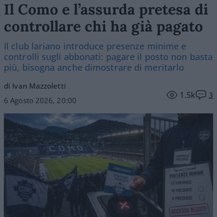
Il Como e l’assurda pretesa di
controllare chi ha già pagato
Il club lariano introduce presenze minime e
controlli sugli abbonati: pagare il posto non basta
più, bisogna anche dimostrare di meritarlo
di Ivan Mazzoletti
1.5k
3
6 Agosto 2026, 20:00