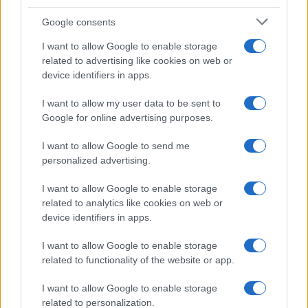
Dozza e Zangheri, citate nel suo video. Mamdani si
Google consents
è più volte definito un Sindaco socialista e sta
I want to allow Google to enable storage
portando avanti scelte molto forti nel campo della
related to advertising like cookies on web or
redistribuzione fiscale
per ridurre le
device identifiers in apps.
disuguaglianze e ampliare le opportunità a tutta la
I want to allow my user data to be sent to
popolazione. Quando, alcuni mesi fa, ho
Google for online advertising purposes.
incontrato la nuova Amministrazione di New York
per invitare il Sindaco a Bologna, abbiamo trovato
I want to allow Google to send me
personalized advertising.
molte affinità, dalle iniziative per la lotta alla
povertà tramite gli empori solidali, le cucine
I want to allow Google to enable storage
popolari e i nostri servizi municipali per il welfare,
related to analytics like cookies on web or
device identifiers in apps.
al forte sostegno per un trasporto pubblico
accessibile: infatti, a Bologna, Il 95% degli
I want to allow Google to enable storage
abbonati annuali è agevolato e il 57% è totalmente
related to functionality of the website or app.
gratuito. Altre affinità ci sono con il nostro Piano
I want to allow Google to enable storage
per l’abitare, l’obiettivo di azzeramento delle liste
related to personalization.