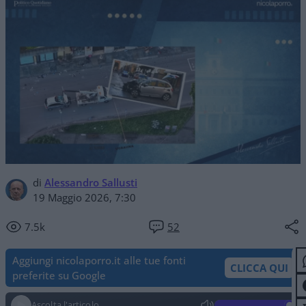
di
Alessandro Sallusti
19 Maggio 2026, 7:30
7.5k
52
Aggiungi nicolaporro.it alle tue fonti
CLICCA QUI
preferite su Google
Ascolta l'articolo