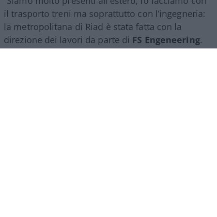
“Siamo molto presenti all’estero, lo facciamo con
il trasporto treni ma soprattutto con l’ingegneria:
la metropolitana di Riad è stata fatta con la
direzione dei lavori da parte di
FS Engeneering
.
Siamo riconosciuti come un’eccellenza non solo
per l’esercizio ferroviario ma anche per la
realizzazione e progettazione dei lavori in questo
ambito”.
Marco Leardi, 7 agosto 2026
Più lodi al Sud che al Nord (e
relativi bonus). La maturità
ormai è una barzelletta