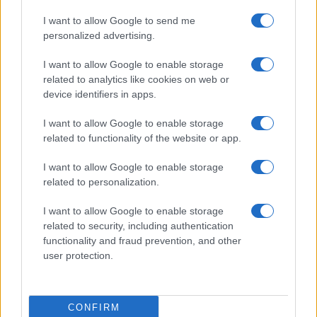
I want to allow Google to send me
#MODENA
personalized advertising.
I want to allow Google to enable storage
52
related to analytics like cookies on web or
device identifiers in apps.
Leggi i commenti
I want to allow Google to enable storage
related to functionality of the website or app.
I want to allow Google to enable storage
related to personalization.
“I lavori sulle ferrovie a
I want to allow Google to enable storage
related to security, including authentication
Firenze? Così abbiamo
functionality and fraud prevention, and other
spiegato che erano necessari”
user protection.
Giuseppe Inchingolo, Chief Corporate Affairs,
Communication & Sustainability Officer del
CONFIRM