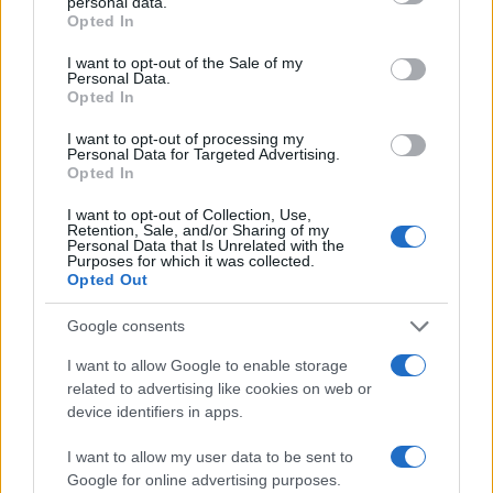
personal data.
non lo aveva capito secondo le proprie
Opted In
aspettative.
I want to opt-out of the Sale of my
Personal Data.
Opted In
I want to opt-out of processing my
La parola
“terrorismo”
non indica una categoria
Personal Data for Targeted Advertising.
Opted In
della mente, ma un metodo: quello di seminare il
terrore. Quindi, in attesa di conoscere un
I want to opt-out of Collection, Use,
Retention, Sale, and/or Sharing of my
terrorista sano di mente, chiamiamo le cose con il
Personal Data that Is Unrelated with the
Purposes for which it was collected.
loro nome: a Modena abbiamo assistito, ahimè, al
Opted Out
primo attentato in Italia di matrice (folle) islamica.
Google consents
Alessandro Sallusti, 19 maggio 2026
I want to allow Google to enable storage
related to advertising like cookies on web or
device identifiers in apps.
Nicolaporro.it è anche su Whatsapp. È
sufficiente
cliccare qui
per iscriversi al canale ed
I want to allow my user data to be sent to
Google for online advertising purposes.
essere sempre aggiornati (gratis).