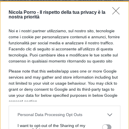
di seconda generazione che, a differenza dei suoi
genitori, non ha dovuto affrontare il problema
Nicola Porro -
Il rispetto della tua privacy è la
della sopravvivenza, bensì quello
nostra priorità
dell’integrazione. I fatti provano che l’Italia ha dato
Noi e i nostri partner utilizziamo, sul nostro sito, tecnologie
a questo ragazzo tutte le possibilità di integrarsi,
come i cookie per personalizzare contenuti e annunci, fornire
tanto è vero che si è laureato in una nostra
funzionalità per social media e analizzare il nostro traffico.
università: alle prime difficoltà, comuni alla
Facendo clic di seguito si acconsente all'utilizzo di questa
maggior parte dei neolaureati – l’inserimento nel
tecnologia. Puoi cambiare idea e modificare le tue scelte sul
consenso in qualsiasi momento ritornando su questo sito
mondo del lavoro –
il suo odio è emerso
chiaramente in diversi messaggi
di alcuni anni
Please note that this website/app uses one or more Google
services and may gather and store information including but
fa contro l’Italia e i “cristiani di merda”.
not limited to your visit or usage behaviour. You may click to
grant or deny consent to Google and its third-party tags to
La sua
pazzia
, insomma, ha trovato terreno fertile
use your data for below specified purposes in below Google
consent section.
nel mito dell’estremismo islamico; la sua
frustrazione, invece, nel vendicarsi non contro un
Personal Data Processing Opt Outs
nemico preciso, ma contro la comunità che lo
I want to opt-out of the Sharing of my
aveva ospitato e accolto ma che, a suo giudizio,