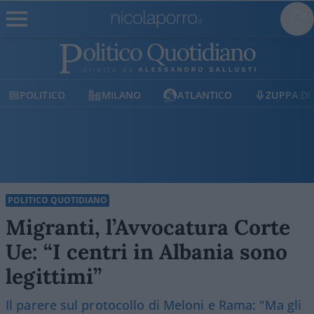
MILANO
ATLANTICO
ZUPPA DI PORRO
E
POLITICO QUOTIDIANO
Migranti, l’Avvocatura Corte
Ue: “I centri in Albania sono
legittimi”
Il parere sul protocollo di Meloni e Rama: "Ma gli