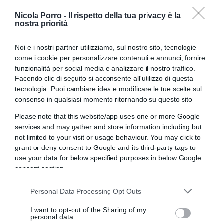
di collocare strutture di trattenimento fuori
Nicola Porro -
Il rispetto della tua privacy è la
dal proprio territorio nazionale
. Per questo
nostra priorità
motivo, la scelta dell’Italia di realizzare i centri in
Noi e i nostri partner utilizziamo, sul nostro sito, tecnologie
Albania non invaderebbe competenze riservate
come i cookie per personalizzare contenuti e annunci, fornire
all’Ue.
funzionalità per social media e analizzare il nostro traffico.
Facendo clic di seguito si acconsente all'utilizzo di questa
tecnologia. Puoi cambiare idea e modificare le tue scelte sul
consenso in qualsiasi momento ritornando su questo sito
Diverso, però, è il discorso sulle garanzie
Please note that this website/app uses one or more Google
riconosciute ai richiedenti asilo. Su questo
services and may gather and store information including but
aspetto, il diritto europeo stabilisce regole comuni
not limited to your visit or usage behaviour. You may click to
e vincolanti che gli Stati non possono modificare.
grant or deny consent to Google and its third-party tags to
use your data for below specified purposes in below Google
Nel parere si evidenzia che il protocollo Italia-
consent section.
Albania e la normativa che lo attua “
non
sembrano contenere norme chiare e precise
Personal Data Processing Opt Outs
che consentano di garantire l’insieme di tali
I want to opt-out of the Sharing of my
diritti
, vale a dire i diritti della difesa, il diritto al
personal data.