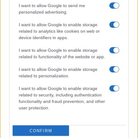
garantiscano tutte le tutele alle persone che vi
I want to allow Google to send me
sono trattenute. Il protocollo attuale secondo
personalized advertising.
Medina manca di alcune norme chiare, che
I want to allow Google to enable storage
ovviamente potranno essere integrate. Per la
related to analytics like cookies on web or
precisione, l’avvocata della Corte Ue ritiene che
device identifiers in apps.
occorra garantire la riservatezza delle
I want to allow Google to enable storage
comunicazioni tra l’avvocato e il migrante;
related to functionality of the website or app.
l’assistenza e la rappresentanza legale gratuita;
il
rimborso per le spese di viaggio degli avvocati
;
I want to allow Google to enable storage
related to personalization.
il diritto di visita e comunicazione con gli avvocati;
e il rilascio immediato alla fine del tempo
I want to allow Google to enable storage
massimo di convalida della detenzione.
related to security, including authentication
functionality and fraud prevention, and other
user protection.
Nicolaporro.it è anche su Whatsapp. È
sufficiente
cliccare qui
per iscriversi al canale ed
essere sempre aggiornati (gratis).
CONFIRM