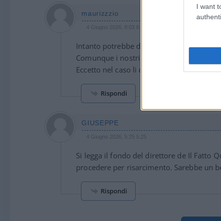
I want t
maurizzzio
authenti
4 Giugno 2026, 8:03 8:03
Intanto potrebbe dire qualcosa il Qui-rin
Comunque i nostri eroi stanno sereni, e q
Eccetto nel caso li citasse qualche magistr
Rispondi
GIUSEPPE
4 Giugno 2026, 5:25 5:25
Si legga il fondo del direttore de Il Fatto
procedere per risarcimento. Sarebbe un be
Rispondi