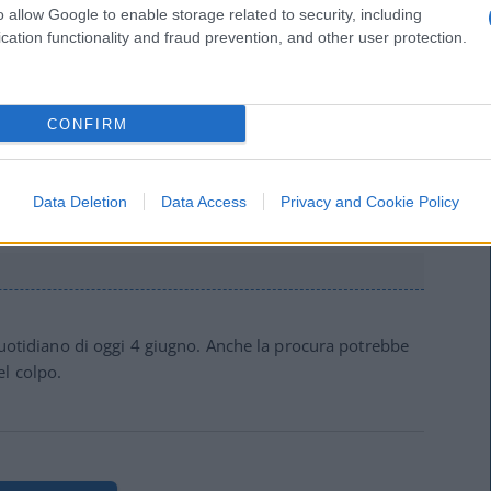
o allow Google to enable storage related to security, including
cation functionality and fraud prevention, and other user protection.
ale che è stato dipinto come succube di un gomblotto.
CONFIRM
uando li condannano “tacitando la libera stampa” ?
ato, in quel caso son dolori
Data Deletion
Data Access
Privacy and Cookie Policy
 Quotidiano di oggi 4 giugno. Anche la procura potrebbe
l colpo.