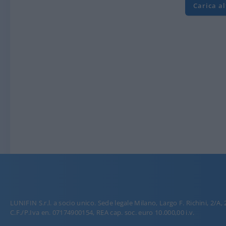
Carica a
LUNIFIN S.r.l. a socio unico. Sede legale Milano, Largo F. Richini, 2/A,
C.F./P.Iva en. 07174900154, REA cap. soc. euro 10.000,00 i.v.