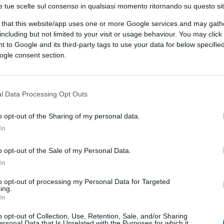
e tue scelte sul consenso in qualsiasi momento ritornando su questo si
 that this website/app uses one or more Google services and may gath
including but not limited to your visit or usage behaviour. You may click 
 to Google and its third-party tags to use your data for below specifi
one statale, proceda penalmente nei confronti del
ogle consent section.
sona, a maggior ragione un giornalista che conduce in
rispettare
l Data Processing Opt Outs
o opt-out of the Sharing of my personal data.
In
o opt-out of the Sale of my Personal Data.
inesattezze “( eufemismo), incominciasse a pagare.
In
vinandogli spesso la vita, il lavoro, ecc.
to opt-out of processing my Personal Data for Targeted
ing.
In
o opt-out of Collection, Use, Retention, Sale, and/or Sharing
ersonal Data that Is Unrelated with the Purposes for which it