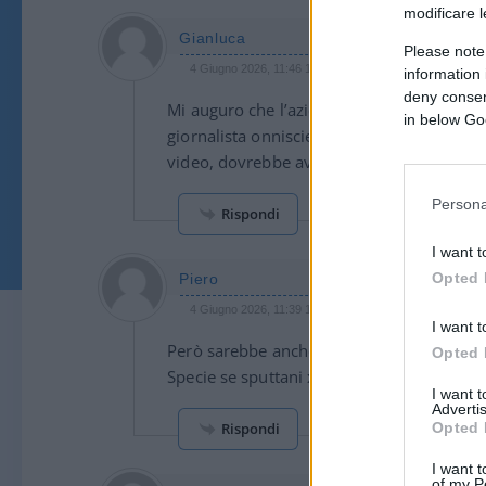
modificare l
Gianluca
Please note
4 Giugno 2026, 11:46 11:46
information 
deny consent
Mi auguro che l’azienda Rai, a partecipazi
in below Go
giornalista onnisciente Ranucci. Ogni per
video, dovrebbe avere un codice etico da 
Persona
Rispondi
I want t
Opted 
Piero
4 Giugno 2026, 11:39 11:39
I want t
Però sarebbe anche ora che chi propala ” 
Opted 
Specie se sputtani x sentito dire persone ro
I want 
Advertis
Rispondi
Opted 
I want t
of my P