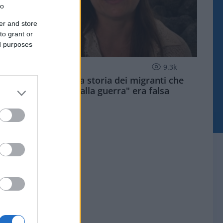
to
er and store
to grant or
ed purposes
POLITICO QUOTIDIANO
9.3k
Salis confessa: la storia dei migranti che
"scappano dalla guerra" era falsa