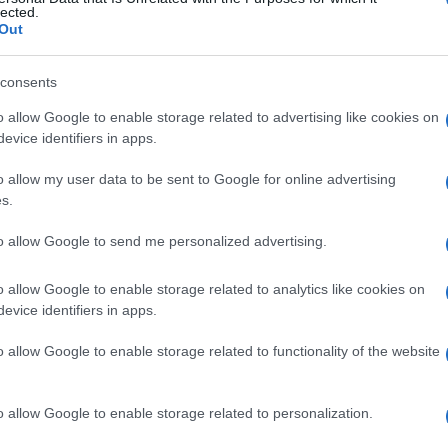
lected.
Out
se credo nel forte rischio che tutto finisca delle mani
consents
be il tutto. E’ gia successo con saviano.
o allow Google to enable storage related to advertising like cookies on
evice identifiers in apps.
o allow my user data to be sent to Google for online advertising
s.
to allow Google to send me personalized advertising.
e” confidando(sbagliando) in un ammorbidimento del
o allow Google to enable storage related to analytics like cookies on
da ma negli occhi quando parla) e dei suoi ridicoli
evice identifiers in apps.
glio)sarebbe servita…
o allow Google to enable storage related to functionality of the website
o allow Google to enable storage related to personalization.