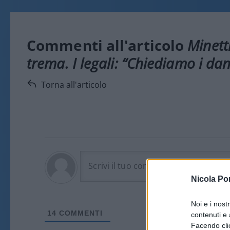
Commenti all'articolo
Minett
trema. I legali: “Chiediamo i dan
Torna all'articolo
Nicola Po
Noi e i nost
14
COMMENTI
contenuti e 
Facendo clic