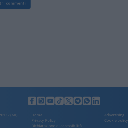
ltri commenti
 20122 (MI),
Home
Advertising
Privacy Policy
Cookie polic
Dichiarazione di accessibilità