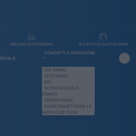
MILANO QUOTIDIANO
ATLANTICO QUOTIDIANO
CONTATTI E DONAZIONI
IBERALE
CHI SIAMO
SOSTIENICI
BIO
SCRIVI A NICOLA
PORRO
ADVERTISING
COME DISATTIVARE LE
NOTIFICHE PUSH