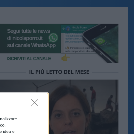
IL PIÙ LETTO DEL MESE
onalizzare
ico.
e idea e