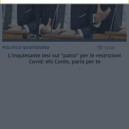
POLITICO QUOTIDIANO
12.6k
L'inquietante tesi sul "patto" per le restrizioni
Covid: ehi Conte, parla per te