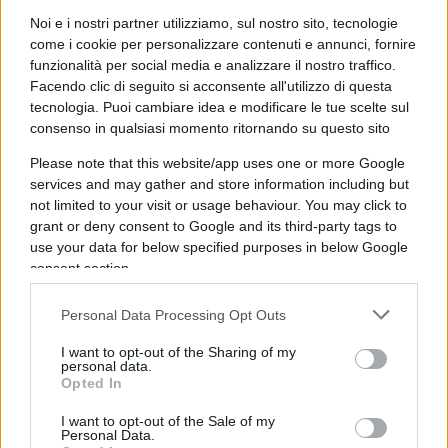
Noi e i nostri partner utilizziamo, sul nostro sito, tecnologie
come i cookie per personalizzare contenuti e annunci, fornire
Rispondi
VIsualizza le risposte
(1)
funzionalità per social media e analizzare il nostro traffico.
Facendo clic di seguito si acconsente all'utilizzo di questa
Tullio
tecnologia. Puoi cambiare idea e modificare le tue scelte sul
consenso in qualsiasi momento ritornando su questo sito
3 Giugno 2026, 13:51 13:51
Please note that this website/app uses one or more Google
Travaglio ha partorito un’altra deiezione, chissà se il
services and may gather and store information including but
maestrino darà una nuova lezione dall’alto del suo scranno
not limited to your visit or usage behaviour. You may click to
durante il programma su nove tv coadiuvato dal dentone
grant or deny consent to Google and its third-party tags to
con scanzifatiche.
use your data for below specified purposes in below Google
consent section.
Rispondi
Personal Data Processing Opt Outs
I want to opt-out of the Sharing of my
Luigi
personal data.
3 Giugno 2026, 13:49 13:49
Opted In
Che la Dott.sa Minetti chieda un mega risarcimento
I want to opt-out of the Sale of my
Personal Data.
economico che a quel sinistro stellato gli sta bene