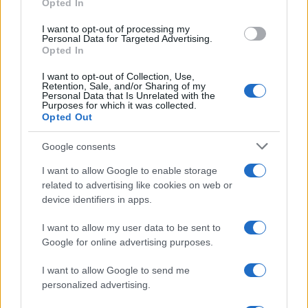
Opted In
La cosa peggiore è toccargli il portafogli
Con le figuracce e abituato
I want to opt-out of processing my
Personal Data for Targeted Advertising.
Opted In
Rispondi
I want to opt-out of Collection, Use,
Retention, Sale, and/or Sharing of my
Personal Data that Is Unrelated with the
Maurizzzio
Purposes for which it was collected.
Opted Out
3 Giugno 2026, 13:41 13:41
Google consents
In un paese normale il Qui-rinale chiamato in ballo per facili
costumi (nel rilasciare le grazie) non dovrebbe almeno fare
I want to allow Google to enable storage
un comunicato con richiesta di scuse ?
related to advertising like cookies on web or
device identifiers in apps.
Rispondi
I want to allow my user data to be sent to
Google for online advertising purposes.
Carica altri commenti
I want to allow Google to send me
personalized advertising.