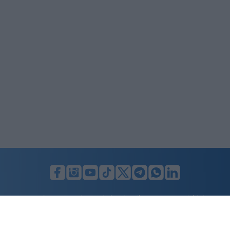
LUNIFIN S.r.l. a socio unico. Sede legale Milano, Largo F. Richini, 2/A,
20122 (MI), C.F./P.Iva en. 07174900154, REA cap. soc. euro 10.000,00
i.v.