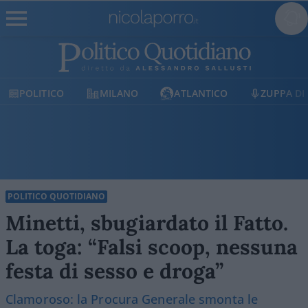
MILANO
ATLANTICO
ZUPPA DI PORRO
E
POLITICO QUOTIDIANO
Minetti, sbugiardato il Fatto.
La toga: “Falsi scoop, nessuna
festa di sesso e droga”
Clamoroso: la Procura Generale smonta le