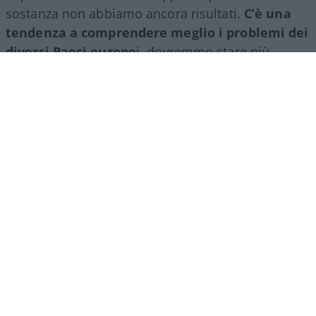
sostanza non abbiamo ancora risultati.
C’è una
tendenza a comprendere meglio i problemi dei
diversi Paesi europe
i, dovremmo stare più
insieme avendo anche qualcuno che rappresenti
l’Europa a livello internazionale, con la possibilità
di decidere. Perché subiamo quello che sta
succedendo nel mondo, ma non siamo nei tavoli
dove si decide”, ha risposto il top manager.
E di fronte al rischio che il Vecchio Continente
rimanga schiacciato dagli altri colossi globali, Usa
e Cina in particolare, Tronchetti Provera ha
osservato: “Dobbiamo batterci per non esserlo e
questo è quello che che bisogna fare a livello
italiano e a livello europeo.
Senza l’Europa non si
può competere con i colossi mondiali
, quindi