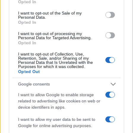
Opted In
servizi sociali, a causa delle condanne per
I want to opt-out of the Sale of my
favoreggiamento della prostituzione e peculato. La
Personal Data.
procura ha infatti confermato il “grave quadro
Opted In
sanitario” del bimbo che è “in cura al Boston
I want to opt-out of processing my
Children’s Hospital” in un percorso “che richiede la
Personal Data for Targeted Advertising.
Opted In
presenza della madre in occasione dei controlli e
terapie”. E il mancato consulto negli ospedali
I want to opt-out of Collection, Use,
Retention, Sale, and/or Sharing of my
italiani, su cui il Fatto aveva cucito chissà quale
Personal Data that Is Unrelated with the
Purposes for which it was collected.
mistero? Tutto fake. La Procura ha accertato che la
Opted Out
coppia si è rivolta a “strutture ospedaliere di
Google consents
Cleveland e New York, oltre che in Italia”. Infine
Nicole Minetti ha svolto “volontariato in Italia” e la
I want to allow Google to enable storage
related to advertising like cookies on web or
sua presenza nella penisola è “pressoché stabile”
device identifiers in apps.
dal gennaio 2024 e per tutto il 2025, fatti salvi
alcuni “rientri” per “brevi periodi in Uruguay”.
I want to allow my user data to be sent to
Google for online advertising purposes.