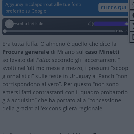
Aggiungi nicolaporro.it alle tue fonti
CLICCA QUI
preferite su Google
Ascolta l'articolo
0:00
/
--:--
Era tutta fuffa. O almeno è quello che dice la
Procura generale
di Milano sul
caso
Minetti
sollevato dal
Fatto
: secondo gli “accertamenti”
svolti nell’ultimo mese e mezzo, i presunti “scoop
giornalistici” sulle feste in Uruguay al Ranch “non
corrispondono al vero”. Per questo “non sono
emersi fatti contrastanti con il quadro probatorio
già acquisito” che ha portato alla “concessione
della grazia” all’ex consigliera regionale.