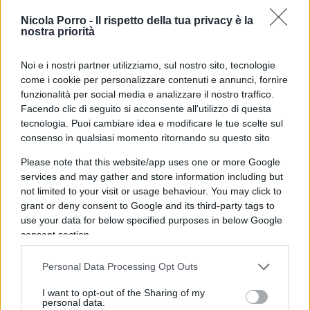
riconoscimento dell’adozione qui in Italia ad
opera del Tribunale di Venezia: secondo il Pg non
Nicola Porro -
Il rispetto della tua privacy è la
nostra priorità
risultano “irregolarità” così come non vi sono
“segnalazioni di reato”, “pendenze giudiziarie” o il
Noi e i nostri partner utilizziamo, sul nostro sito, tecnologie
“coinvolgimento in indagini di alcuna natura”. E
come i cookie per personalizzare contenuti e annunci, fornire
questo né per Minetti né per Cipriani, né
funzionalità per social media e analizzare il nostro traffico.
Facendo clic di seguito si acconsente all'utilizzo di questa
“Uruguay” né in “Spagna”.
tecnologia. Puoi cambiare idea e modificare le tue scelte sul
consenso in qualsiasi momento ritornando su questo sito
Please note that this website/app uses one or more Google
Molti si era parlato anche delle condizioni
services and may gather and store information including but
not limited to your visit or usage behaviour. You may click to
mediche del minore (in barba alla sua
grant or deny consent to Google and its third-party tags to
riservatezza), condizioni mediche che richiedono
use your data for below specified purposes in below Google
cure specifiche e che – tra le altre cose – sono alla
consent section.
base della
concessione della Grazia alla
Minetti
: per accudirlo ha necessità di lasciare
Personal Data Processing Opt Outs
l’Italia e questo le sarebbe stato impossibile se
I want to opt-out of the Sharing of my
personal data.
costretta a scontare la pena a 3 anni 11 mesi, ai