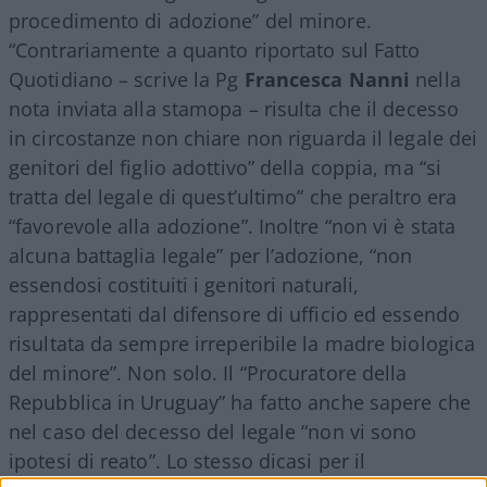
procedimento di adozione” del minore.
“Contrariamente a quanto riportato sul Fatto
Quotidiano – scrive la Pg
Francesca Nanni
nella
nota inviata alla stamopa – risulta che il decesso
in circostanze non chiare non riguarda il legale dei
genitori del figlio adottivo” della coppia, ma “si
tratta del legale di quest’ultimo” che peraltro era
“favorevole alla adozione”. Inoltre “non vi è stata
alcuna battaglia legale” per l’adozione, “non
essendosi costituiti i genitori naturali,
rappresentati dal difensore di ufficio ed essendo
risultata da sempre irreperibile la madre biologica
del minore”. Non solo. Il “Procuratore della
Repubblica in Uruguay” ha fatto anche sapere che
nel caso del decesso del legale “non vi sono
ipotesi di reato”. Lo stesso dicasi per il