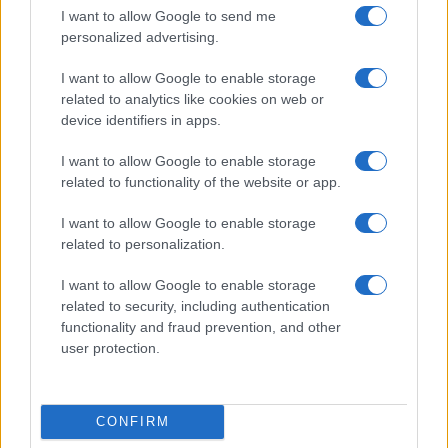
La Nanni ha inviato oggi al Ministro della
I want to allow Google to send me
Giustizia,
Carlo
Nordio
, e al Presidente della
personalized advertising.
Repubblica,
Sergio
Mattarella
, una “relazione” in
I want to allow Google to enable storage
cui spiega dettagliatamente l’attività istruttoria
related to analytics like cookies on web or
svolta dopo la richiesta del
Quirinale
di
device identifiers in apps.
approfondire quanto rivelato dal quotidiano
I want to allow Google to enable storage
diretto da Travaglio sulle presunte irregolarità
related to functionality of the website or app.
nella domanda di grazia. Va detto che la Procura
I want to allow Google to enable storage
ha deciso di non realizzare una “rogatoria
related to personalization.
internazionale” perché il trattato di cooperazione
giudiziaria fra Italia e Uruguay è finalizzato
I want to allow Google to enable storage
“all’acquisizione di prove o elementi di prova” solo
related to security, including authentication
functionality and fraud prevention, and other
in caso di “procedimento penale”. Qui invece
user protection.
parliamo di una istruttoria che non riguarda alcun
reato da accertare. Nel fascicolo sono presenti
anche “atti e documenti” acquisiti, in modo che
CONFIRM
via Arenula possa – in questo caso – analizzare