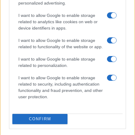
e chi debba esserne impedito
. Se passa questo
personalized advertising.
principio, allora non siamo più nel campo della
I want to allow Google to enable storage
libertà, ma in quello dell’intimidazione territoriale.
related to analytics like cookies on web or
device identifiers in apps.
I want to allow Google to enable storage
Perciò
l’indignazione di queste ore ha sbagliato
related to functionality of the website or app.
bersaglio
. Se le sanzioni saranno ritenute
I want to allow Google to enable storage
illegittime, ci sono i rimedi previsti
related to personalization.
dall’ordinamento e sarà un giudice a dirlo, ma
I want to allow Google to enable storage
gridare allo scandalo solo perché le norme sono
related to security, including authentication
state applicate significa, in fondo, stupirsi del
functionality and fraud prevention, and other
fatto che in uno Stato di diritto le regole esistano
user protection.
davvero. E sarebbe una ben strana idea di
democrazia quella in cui si considera intollerabile
la sanzione, ma non il fatto che per inaugurare
CONFIRM
una sede di partito servano decine di uomini in