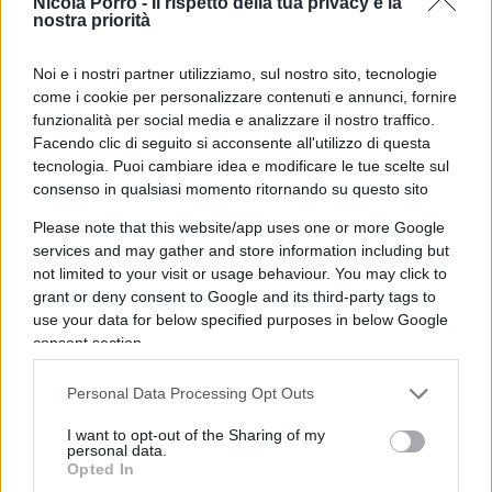
Repressione sarebbe stata impedire con la forza
Nicola Porro -
Il rispetto della tua privacy è la
nostra priorità
qualsiasi espressione di dissenso, sciogliere
brutalmente il presidio, manganellare chiunque
Noi e i nostri partner utilizziamo, sul nostro sito, tecnologie
fosse presente. Nulla di tutto questo risulta essere
come i cookie per personalizzare contenuti e annunci, fornire
funzionalità per social media e analizzare il nostro traffico.
accaduto. Al contrario, la manifestazione si è
Facendo clic di seguito si acconsente all'utilizzo di questa
svolta,
il dissenso è stato espresso, non vi sono
tecnologia. Puoi cambiare idea e modificare le tue scelte sul
stati disordini gravi,
ma, attenzione, l’ordine
consenso in qualsiasi momento ritornando su questo sito
pubblico è stato garantito grazie a un imponente
Please note that this website/app uses one or more Google
dispiegamento di forze di polizia e carabinieri che
services and may gather and store information including but
ha consentito di evitare degenerazioni.
not limited to your visit or usage behaviour. You may click to
grant or deny consent to Google and its third-party tags to
use your data for below specified purposes in below Google
consent section.
Questo è l’aspetto che una certa narrazione finge
Personal Data Processing Opt Outs
di non vedere. Il problema non è stato il dissenso
in sé, che nessuno ha negato, ma
il clima creato
I want to opt-out of the Sharing of my
personal data.
attorno all’apertura perfettamente legittima
Opted In
di una sede di partito
. In una democrazia, aprire