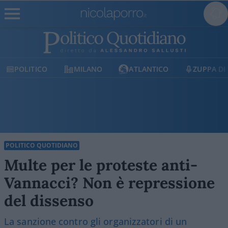
POLITICO
MILANO
ATLANTICO
ZUPPA DI
POLITICO QUOTIDIANO
Multe per le proteste anti-
Vannacci? Non è repressione
del dissenso
La sanzione contro gli organizzatori di un