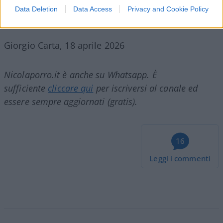
divisa per proteggerla dall’ostilità organizzata di
Data Deletion
Data Access
Privacy and Cookie Policy
chi non ne tollera la presenza.
Giorgio Carta, 18 aprile 2026
Nicolaporro.it è anche su Whatsapp. È
sufficiente
cliccare qui
per iscriversi al canale ed
essere sempre aggiornati (gratis).
16
Leggi i commenti