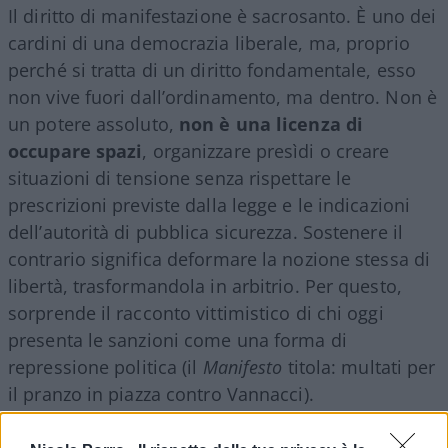
Il diritto di manifestazione è sacrosanto. È uno dei
cardini di una democrazia liberale, ma, proprio
perché si tratta di un diritto fondamentale, esso
non vive fuori dall’ordinamento, ma dentro. Non è
un potere assoluto,
non è una licenza di
occupare spazi
, organizzare presìdi o creare
situazioni di tensione senza rispettare le
prescrizioni previste dalla legge e le indicazioni
dell’autorità di pubblica sicurezza. Sostenere il
contrario significa deformare la nozione stessa di
libertà, trasformandola in arbitrio. Per questo,
sorprende il racconto vittimistico di chi oggi
presenta le sanzioni come una forma di
repressione politica (il
Manifesto
titola: multati per
il pranzo in piazza contro Vannacci).