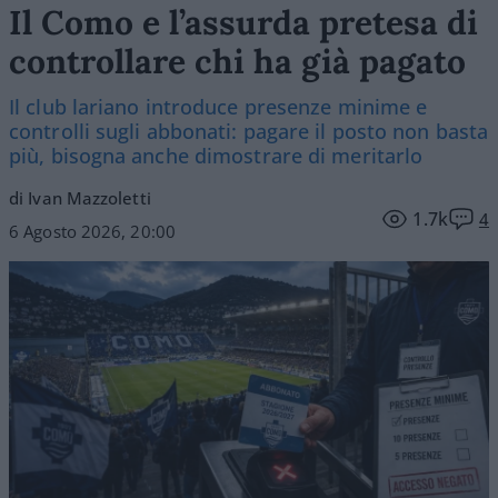
Il Como e l’assurda pretesa di
controllare chi ha già pagato
Il club lariano introduce presenze minime e
controlli sugli abbonati: pagare il posto non basta
più, bisogna anche dimostrare di meritarlo
di Ivan Mazzoletti
1.7k
4
6 Agosto 2026, 20:00