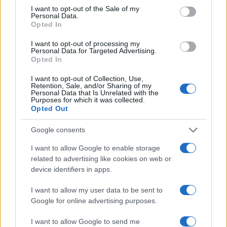
I want to opt-out of the Sale of my
una sede politica non è una provocazione: è
Personal Data.
esercizio di libertà politica. Se per garantire
Opted In
questo elementare diritto occorre mobilitare
I want to opt-out of processing my
Personal Data for Targeted Advertising.
pattuglie, blindati e servizi di ordine pubblico,
Opted In
sottraendo uomini e mezzi ad altri compiti di
I want to opt-out of Collection, Use,
sicurezza sul territorio, allora il problema non è la
Retention, Sale, and/or Sharing of my
compressione della libertà di manifestare, ma il
Personal Data that Is Unrelated with the
Purposes for which it was collected.
fatto che qualcuno ha inteso contestare non
Opted Out
un’idea, ma il diritto stesso di una forza politica a
Google consents
esistere pubblicamente in quel quartiere.
I want to allow Google to enable storage
related to advertising like cookies on web or
Nessuno ha vietato ai contestatori di esprimere la
device identifiers in apps.
propria contrarietà, ma il dissenso non può
I want to allow my user data to be sent to
tradursi nella pretesa di decidere quali sedi
Google for online advertising purposes.
politiche siano ammissibili e quali no.
Non spetta
alla piazza stabilire chi possa aprire una sede
I want to allow Google to send me