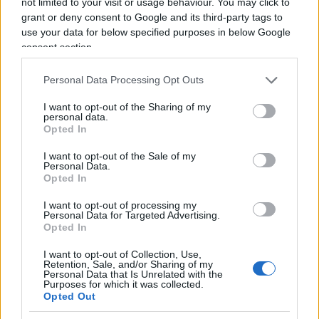
i segreti di Manlio.
not limited to your visit or usage behaviour. You may click to
grant or deny consent to Google and its third-party tags to
use your data for below specified purposes in below Google
Il Barista, 14 aprile 2026
consent section.
Personal Data Processing Opt Outs
Leggi anche:
I want to opt-out of the Sharing of my
personal data.
Trump sul Papa è stato stupido, ignorante e
Opted In
arrogante
di Alessandro Sallusti
I want to opt-out of the Sale of my
Personal Data.
Opted In
Nicolaporro.it è anche su Whatsapp. È
sufficiente
cliccare qui
per iscriversi al canale ed
I want to opt-out of processing my
Personal Data for Targeted Advertising.
essere sempre aggiornati (gratis).
Opted In
I want to opt-out of Collection, Use,
Retention, Sale, and/or Sharing of my
#FRATELLI D'ITALIA
Personal Data that Is Unrelated with the
Purposes for which it was collected.
Opted Out
4