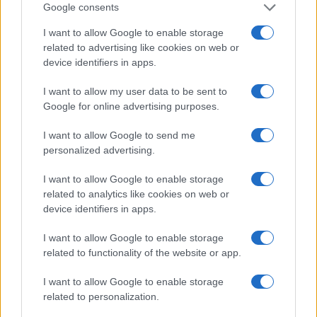
Google consents
Leggi i commenti
I want to allow Google to enable storage
related to advertising like cookies on web or
device identifiers in apps.
I want to allow my user data to be sent to
Google for online advertising purposes.
Più lodi al Sud che al Nord (e
I want to allow Google to send me
relativi bonus). La maturità
personalized advertising.
ormai è una barzelletta
I want to allow Google to enable storage
related to analytics like cookies on web or
Il sistema non premia il merito ma la latitudine in
device identifiers in apps.
cui ci si diploma. Troppi prof interni: di fatto
auto-valutano il loro insegnamento
I want to allow Google to enable storage
related to functionality of the website or app.
di
Giulio Alfredo Galetti
1.3k
0
7 Agosto 2026, 18:00
I want to allow Google to enable storage
related to personalization.