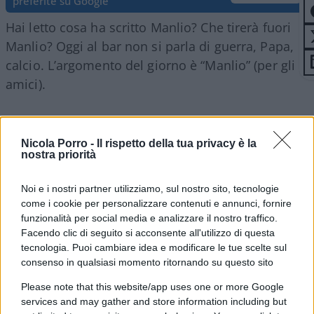
preferite su Google
Hai letto cosa ha scritto Manlio? Che tirerà fuori
Manlio? Oggi al bar non si parla di guerra, Papa,
calcio. L’argomento del giorno è “Manlio” (per gli
amici).
All’anagrafe
Manlio
Messina
, deputato (ex Fdi)
costretto a uscire dal partito. Ora Manlio promette
Nicola Porro -
Il rispetto della tua privacy è la
nostra priorità
“rivelazioni” bomba
. L’appuntamento è per
martedì: “Aprirò il mio telefonino per farvi
Noi e i nostri partner utilizziamo, sul nostro sito, tecnologie
conoscere il sistema Fdi”. Qualche gossip si
come i cookie per personalizzare contenuti e annunci, fornire
rincorre. Manlio è stato il cocco di Lollobrigida e
funzionalità per social media e analizzare il nostro traffico.
Facendo clic di seguito si acconsente all'utilizzo di questa
Meloni per lungo tempo. Prima dello scontro con
tecnologia. Puoi cambiare idea e modificare le tue scelte sul
Giovanni Donzelli.
E pare il bersaglio sia proprio
consenso in qualsiasi momento ritornando su questo sito
il capo dell’Organizzazione del partito. In via della
Please note that this website/app uses one or more Google
Scrofa si aspetta con ansia martedì, per conoscere
services and may gather and store information including but