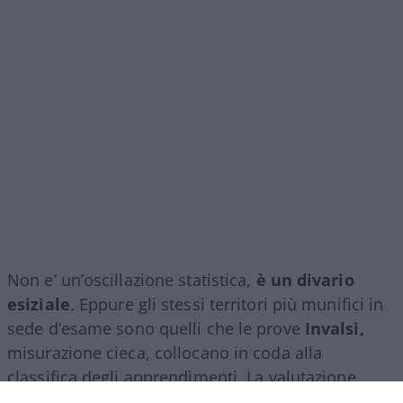
Non e’ un’oscillazione statistica,
è un divario
esiziale
. Eppure gli stessi territori più munifici in
sede d’esame sono quelli che le prove
Invalsi,
misurazione cieca, collocano in coda alla
classifica degli apprendimenti. La valutazione
ufficiale corre in senso opposto al dato oggettivo.