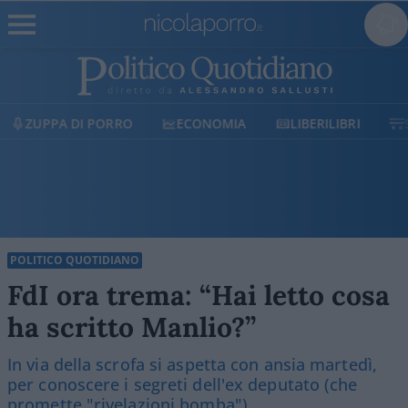
ECONOMIA
LIBERILIBRI
SHOP
SOSTIENICI
POLITICO QUOTIDIANO
FdI ora trema: “Hai letto cosa
ha scritto Manlio?”
In via della scrofa si aspetta con ansia martedì,
per conoscere i segreti dell'ex deputato (che
promette "rivelazioni bomba")