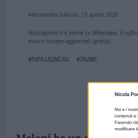
Alessandro Sallusti, 13 aprile 2026
Nicolaporro.it è anche su Whatsapp. È suffi
essere sempre aggiornati (gratis).
#PAPA LEONE XIV
#TRUMP
Nicola Po
Noi e i nost
contenuti e 
Facendo clic
modificare l
Meloni ha un nuovo nem