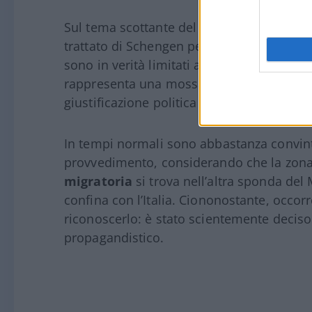
Sul tema scottante del derby
Italia-Spagn
trattato di Schengen per i viaggiatori prove
sono in verità limitati ai cittadini extrac
rappresenta una mossa sbagliata, ma che
giustificazione politica tutta interna all’ar
In tempi normali sono abbastanza convin
provvedimento, considerando che la zona
migratoria
si trova nell’altra sponda de
confina con l’Italia. Ciononostante, occorre
riconoscerlo: è stato scientemente deciso
propagandistico.