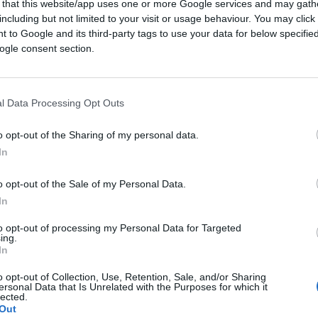
 that this website/app uses one or more Google services and may gath
including but not limited to your visit or usage behaviour. You may click 
o il centrodestra davanti alla scelta più
 to Google and its third-party tags to use your data for below specifi
ogle consent section.
1.4k
Visualizzazioni
3
commenti
l Data Processing Opt Outs
o opt-out of the Sharing of my personal data.
In
o opt-out of the Sale of my Personal Data.
In
to opt-out of processing my Personal Data for Targeted
ing.
In
o opt-out of Collection, Use, Retention, Sale, and/or Sharing
ersonal Data that Is Unrelated with the Purposes for which it
lected.
Out