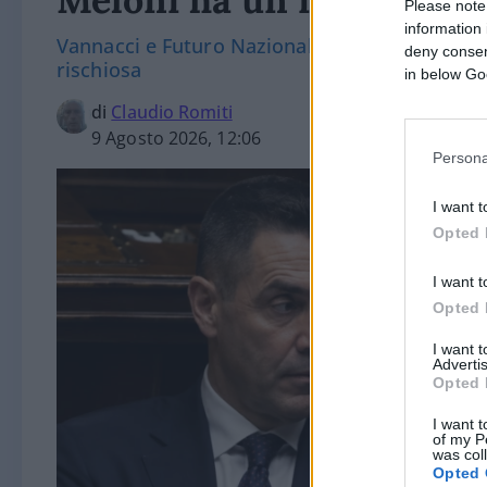
Please note
information 
Vannacci e Futuro Nazionale crescono e metton
deny consent
rischiosa
in below Go
di
Claudio Romiti
9 Agosto 2026, 12:06
Persona
I want t
Opted 
I want t
Opted 
I want 
Advertis
Opted 
I want t
of my P
was col
Opted 