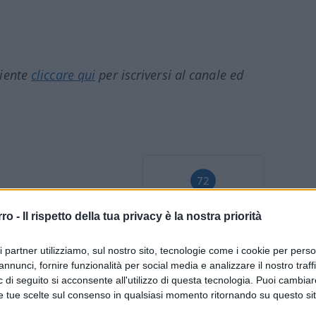
ciente
cliccare qui
per iscriversi al canale ed
72
Leggi i commenti
rro -
Il rispetto della tua privacy è la nostra priorità
ri partner utilizziamo, sul nostro sito, tecnologie come i cookie per pers
annunci, fornire funzionalità per social media e analizzare il nostro traff
 di seguito si acconsente all'utilizzo di questa tecnologia. Puoi cambiar
e tue scelte sul consenso in qualsiasi momento ritornando su questo si
ico dentro casa