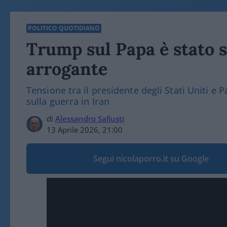
POLITICO QUOTIDIANO
Trump sul Papa è stato s
arrogante
Tensione tra il presidente degli Stati Uniti e 
sulla guerra in Iran
di
Alessandro Sallusti
13 Aprile 2026, 21:00
Segui nicolaporro.it su Google