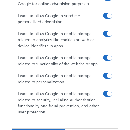
anche dal procuratore Nicola Gratteri. Peccato che
Google for online advertising purposes.
non regga. Falcone, in un’intervista del 1991, disse
I want to allow Google to send me
chiaramente: “Chi, come me, richiede che (i
personalized advertising.
giudici e i pm, ndr) siano, invece, due figure
I want to allow Google to enable storage
strutturalmente differenziate nelle competenze e
related to analytics like cookies on web or
nella carriera, viene bollato come nemico
device identifiers in apps.
dell’indipendenza del magistrato, un nostalgico
I want to allow Google to enable storage
della discrezionalità dell’azione penale,
related to functionality of the website or app.
desideroso di porre il pm sotto il controllo
dell’esecutivo”. Parole sue. Non interpretazioni.
I want to allow Google to enable storage
related to personalization.
La confusione tra funzioni e
I want to allow Google to enable storage
carriere
related to security, including authentication
functionality and fraud prevention, and other
user protection.
Infine, l’ultima tesi:
“Le carriere sono già
separate”
. No. Sono separate le funzioni, non le