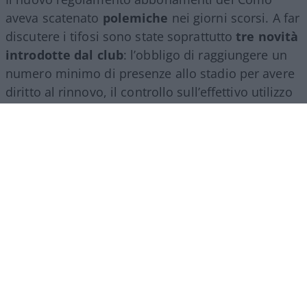
aveva scatenato
polemiche
nei giorni scorsi. A far
discutere i tifosi sono state soprattutto
tre novità
introdotte dal club
: l’obbligo di raggiungere un
numero minimo di presenze allo stadio per avere
diritto al rinnovo, il controllo sull’effettivo utilizzo
del proprio posto (per evitare cessioni
sistematiche ad altri) e, non ultimo, il divieto per
gli abbonati di indossare i colori della squadra
avversaria. Regole percepite da molti come troppo
invasive nei confronti di chi un titolo d’accesso lo
ha comunque pagato di tasca propria e che hanno
alimentato il sospetto (poi rivelatosi in parte
infondato) che il club potesse arrivare a ritirare
l’abbonamento nel corso della stessa stagione.