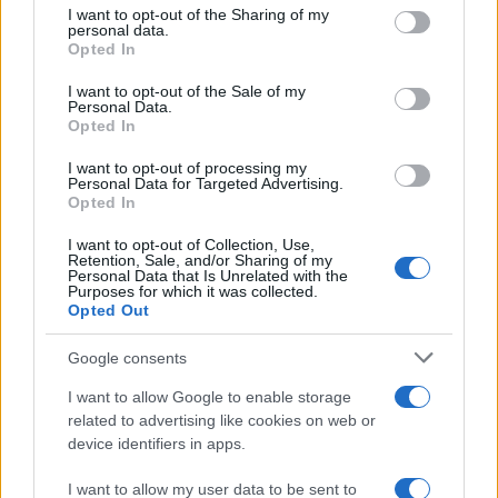
I want to opt-out of the Sharing of my
senza opposizione non si va da nessuna parte.
personal data.
Altro che occupazione del potere.
Opted In
I want to opt-out of the Sale of my
Personal Data.
Leggi anche:
Opted In
I want to opt-out of processing my
Ci siamo, semplice guida al voto
di
Alessandro
Personal Data for Targeted Advertising.
Opted In
Sallusti
I want to opt-out of Collection, Use,
Retention, Sale, and/or Sharing of my
Il nome di Falcone usato a
Personal Data that Is Unrelated with the
Purposes for which it was collected.
sproposito
Opted Out
Google consents
Poi c’è la questione più delicata, quella che
I want to allow Google to enable storage
related to advertising like cookies on web or
chiama in causa
Giovanni Falcone
. Per settimane
device identifiers in apps.
si è sostenuto che fosse contrario alla
separazione delle carriere. Una tesi rilanciata
I want to allow my user data to be sent to