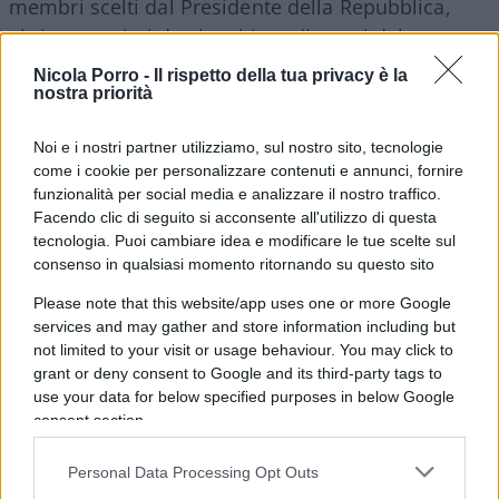
membri scelti dal Presidente della Repubblica,
altri sorteggiati da elenchi predisposti dal
Parlamento, altri ancora provenienti dalla
Nicola Porro -
Il rispetto della tua privacy è la
magistratura. Il risultato? Un equilibrio, non uno
nostra priorità
squilibrio. Ma il termine “equilibrio” fa meno
Noi e i nostri partner utilizziamo, sul nostro sito, tecnologie
presa di “controllo politico”.
come i cookie per personalizzare contenuti e annunci, fornire
funzionalità per social media e analizzare il nostro traffico.
Il sorteggio che “fa paura”
Facendo clic di seguito si acconsente all'utilizzo di questa
tecnologia. Puoi cambiare idea e modificare le tue scelte sul
consenso in qualsiasi momento ritornando su questo sito
Please note that this website/app uses one or more Google
Terza accusa:
il sorteggio dei membri del Csm
services and may gather and store information including but
favorirebbe la politica
. In realtà è vero il
not limited to your visit or usage behaviour. You may click to
contrario: serve proprio a limitarne il peso. I togati
grant or deny consent to Google and its third-party tags to
vengono estratti tra tutti i magistrati, i laici da una
use your data for below specified purposes in below Google
consent section.
lista approvata dal Parlamento con maggioranze
qualificate. Come ha ricordato Giorgia Meloni,
Personal Data Processing Opt Outs
serve una maggioranza dei tre quinti. Tradotto: