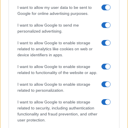
I want to allow my user data to be sent to
Il filo rosso è chiaro e documentato
: il Quirinale
Google for online advertising purposes.
non si è limitato a supplire alle debolezze della
I want to allow Google to send me
politica. Le ha spesso create o aggravate,
personalized advertising.
vampirizzando la sovranità popolare e
parlamentare in nome di un’agenda esterna
I want to allow Google to enable storage
(Washington-Bruxelles-NATO) che la Costituzione
related to analytics like cookies on web or
device identifiers in apps.
non prevede e che anzi contrasta con lo spirito
originario della Carta.
I want to allow Google to enable storage
related to functionality of the website or app.
Insomma, Romanzo Quirinale, già in ristampa
I want to allow Google to enable storage
nonostante lo scarso spazio mediatico riservatogli
related to personalization.
in queste prime settimane (per ovvie ragioni),
non
I want to allow Google to enable storage
è certamente un libro comodo
. Ed è proprio per
related to security, including authentication
questo motivo che andrebbe letto e approfondito.
functionality and fraud prevention, and other
Anche perché, come scrive lo stesso autore nelle
user protection.