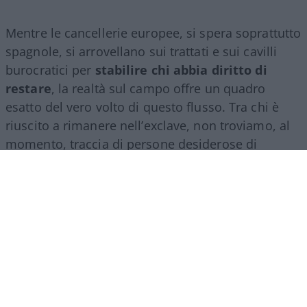
Mentre le cancellerie europee, si spera soprattutto
spagnole, si arrovellano sui trattati e sui cavilli
burocratici per
stabilire chi abbia diritto di
restare
, la realtà sul campo offre un quadro
esatto del vero volto di questo flusso. Tra chi è
riuscito a rimanere nell’exclave, non troviamo, al
momento, traccia di persone desiderose di
integrarsi o pronte a rendersi utili in cambio di un
pasto.
Qualcuno si è offerto di trasportare
cassette al mercato
o di fare un qualche lavoro
per sopravvivere dignitosamente in attesa di una
decisione burocratica? E occorre fare attenzione.
Perché se si vive di solo pretese, il rischio è che –
se non soddisfatte – diventino delinquenza
immediata. Le testate locali e i profili social