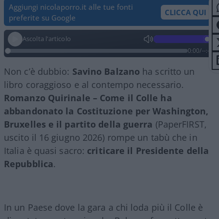
Aggiungi nicolaporro.it alle tue fonti
CLICCA QUI
preferite su Google
Ascolta l'articolo
0:00
/
--:--
Non c’è dubbio:
Savino Balzano
ha scritto un
libro coraggioso e al contempo necessario.
Romanzo Quirinale – Come il Colle ha
abbandonato la Costituzione per Washington,
Bruxelles e il partito della guerra
(PaperFIRST,
uscito il 16 giugno 2026) rompe un tabù che in
Italia è quasi sacro:
criticare il Presidente della
Repubblica
.
In un Paese dove la gara a chi loda più il Colle è