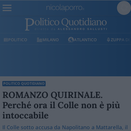
POLITICO
MILANO
ATLANTICO
ZUPPA DI 
POLITICO QUOTIDIANO
ROMANZO QUIRINALE.
Perché ora il Colle non è più
intoccabile
Il Colle sotto accusa da Napolitano a Mattarella, il