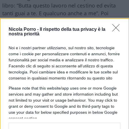
libro: “Butta questo lavoro nel cestino ed evita
tanti guai a te. E qualcuno anche a me”. Poi
ammette di essere contento che Balzano non
l’abbia ascoltato. E aggiunge che i libri valgono
Nicola Porro -
Il rispetto della tua privacy è la
nostra priorità
per quello che scrive l’autore, non per le
prefazioni. Parole oneste da chi conosce bene i
Noi e i nostri partner utilizziamo, sul nostro sito, tecnologie
rischi di toccare determinati equilibri.
come i cookie per personalizzare contenuti e annunci, fornire
funzionalità per social media e analizzare il nostro traffico.
Facendo clic di seguito si acconsente all'utilizzo di questa
tecnologia. Puoi cambiare idea e modificare le tue scelte sul
Savino Balzano, dal canto suo,
non risparmia
consenso in qualsiasi momento ritornando su questo sito
nessuno
. Parte dall’attualità più stretta: il capitolo
Please note that this website/app uses one or more Google
“Inconfessabilmente Meloni” smonta con
services and may gather and store information including but
precisione chirurgica le dichiarazioni sul
not limited to your visit or usage behaviour. You may click to
grant or deny consent to Google and its third-party tags to
premierato, mostrando come quella riforma
use your data for below specified purposes in below Google
nascesse proprio dal sacrosanto tentativo di
consent section.
arginare lo strapotere del Quirinale. Poi passa a