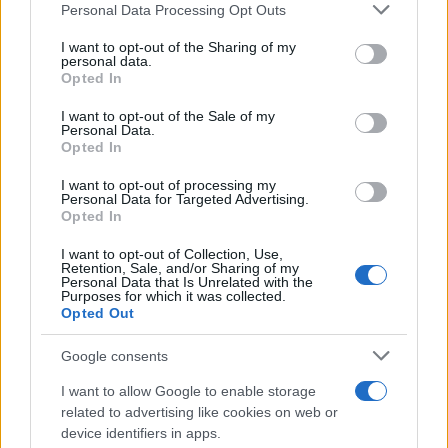
Giorgio Napolitano (“Il ritorno del Re”), ricostruito
Personal Data Processing Opt Outs
come il presidente che ha aperto la stagione dei
I want to opt-out of the Sharing of my
governi tecnici, imposto Mario Monti e fatto
personal data.
Opted In
entrare a piene mani il vincolo esterno neoliberale
voluto da Bruxelles. Quindi Sergio Mattarella
I want to opt-out of the Sale of my
Personal Data.
(“Habemus Papam” e “Il papato più lungo della
Opted In
Storia”), con il celebre veto del 2018 al governo
I want to opt-out of processing my
gialloverde e il ruolo successivo nell’ancorare
Personal Data for Targeted Advertising.
Opted In
l’Italia alle logiche del riarmo e del “partito della
guerra” euro-atlantico.
I want to opt-out of Collection, Use,
Retention, Sale, and/or Sharing of my
Personal Data that Is Unrelated with the
Purposes for which it was collected.
Leggi anche:
Opted Out
Google consents
L’inganno sul Quirinale: non fatevi fregare, non
I want to allow Google to enable storage
c’è mai stato un presidente “di destra”
related to advertising like cookies on web or
device identifiers in apps.