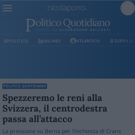
POLITICO
MILANO
ATLANTICO
ZUPPA DI P
POLITICO QUOTIDIANO
Spezzeremo le reni alla
Svizzera, il centrodestra
passa all’attacco
La pressione su Berna per l’inchiesta di Crans