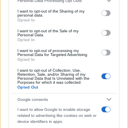
Personal Data Processing Opt Outs
l’accusa, palesemente infondata, dei sostenitori
I want to opt-out of the Sharing of my
del No alla medesima riforma della giustizia,
personal data.
secondo i quali l’attuale maggioranza vorrebbe
Opted In
imporre una sorta di controllo politico all’azione
I want to opt-out of the Sale of my
Personal Data.
dei magistrati inquirenti.
Opted In
I want to opt-out of processing my
Personal Data for Targeted Advertising.
Opted In
Ebbene, per farla breve,
facendo pressione nei
confronti della Svizzera
, il cui sistema
I want to opt-out of Collection, Use,
Retention, Sale, and/or Sharing of my
giudiziario, essendo una federazione di Cantoni, è
Personal Data that Is Unrelated with the
Purposes for which it was collected.
particolarmente decentrato, si vorrebbe che i
Opted Out
decisori politici di Berna, ovvero il governo
federale, obbligasse gli inquirenti vallesani, che
Google consents
stanno indagando sulla tragedia di
Crans
I want to allow Google to enable storage
Montana
, a chinare il capo di fronte alle richieste
related to advertising like cookies on web or
device identifiers in apps.
italiane.