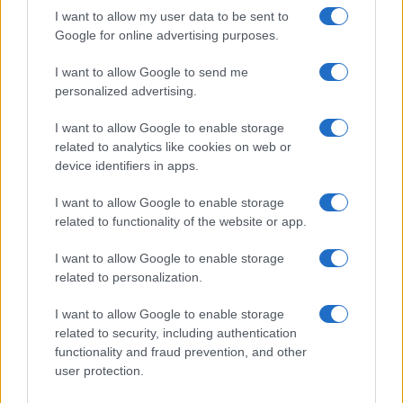
I want to allow my user data to be sent to
Leggi anche:
Google for online advertising purposes.
I want to allow Google to send me
Referendum giustizia, l’Armata Brancaleone del
personalized advertising.
No colleziona un’altra figuraccia
I want to allow Google to enable storage
;I miei amici muoiono! Correte! Le telefonate
related to analytics like cookies on web or
dell’orrore di Crans Montana
device identifiers in apps.
I want to allow Google to enable storage
related to functionality of the website or app.
Ma buon per il centrodestra che abbiamo una
I want to allow Google to enable storage
opposizione scalcinata che non sembra proprio
related to personalization.
saper fare il suo mestiere, che dovrebbe essere
quello di fare le pulci a chi occupa
I want to allow Google to enable storage
related to security, including authentication
transitoriamente la stanza dei bottoni, cogliendo
functionality and fraud prevention, and other
la citata contraddizione in termini. Pertanto, come
user protection.
in altri casi in cui, per così dire, l’attuale