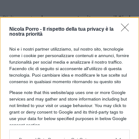
D’altro canto,
da acceso sostenitore per il Si al
referendum confermativo sulla riforma della
Nicola Porro -
Il rispetto della tua privacy è la
giustizia
, non posso non rilevare che per ovvi
nostra priorità
motivi di consenso – politicamente comprensibili,
Noi e i nostri partner utilizziamo, sul nostro sito, tecnologie
ma non accettabili per un liberale che crede nello
come i cookie per personalizzare contenuti e annunci, fornire
Stato di diritto – tale iniziativa, tesa a lisciare il
funzionalità per social media e analizzare il nostro traffico.
pelo alla pancia del Paese, appare in totale
Facendo clic di seguito si acconsente all'utilizzo di questa
contraddizione con lo spirito che anima la stessa
tecnologia. Puoi cambiare idea e modificare le tue scelte sul
consenso in qualsiasi momento ritornando su questo sito
riforma.
Please note that this website/app uses one or more Google
services and may gather and store information including but
Così come non posso non rilevare che questo
not limited to your visit or usage behaviour. You may click to
intervento prettamente politico nei riguardi del
grant or deny consent to Google and its third-party tags to
governo di uno Stato sovrano –
perché di questo
use your data for below specified purposes in below Google
consent section.
si tratta nel momento in cui si ritira
l’ambasciatore
– avvalora indirettamente