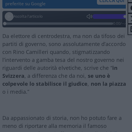
CLICCA QUI
preferite su Google
Ascolta l'articolo
0:00
/
--:--
Da elettore di centrodestra, ma non da tifoso dei
partiti di governo, sono assolutamente d’accordo
con Rino Camilleri quando, stigmatizzando
l’intervento a gamba tesa del nostro governo nei
riguardi delle autorità elvetiche, scrive che “
in
Svizzera
, a differenza che da noi,
se uno è
colpevole lo stabilisce il giudice
,
non la piazza
o i media.”
Da appassionato di storia, non ho potuto fare a
meno di riportare alla memoria il famoso