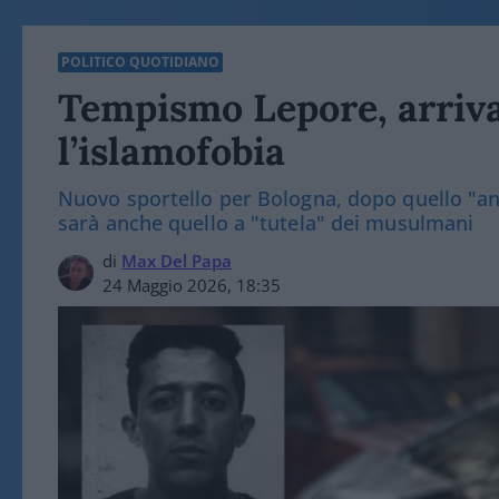
POLITICO QUOTIDIANO
Tempismo Lepore, arriva
l’islamofobia
Nuovo sportello per Bologna, dopo quello "an
sarà anche quello a "tutela" dei musulmani
di
Max Del Papa
24 Maggio 2026, 18:35