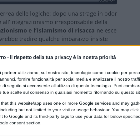
0:00
/
--:--
ferrea delle logiche: dopo una strage in odor
all’integrazionismo irresponsabile della
azionismo e l’islamismo di risacca
ne esce
ovrebbe tradire qualche imbarazzo insiste
itrovarsi ancora una volta all’angolo,
 da non così campate in aria accuse di
rro -
Il rispetto della tua privacy è la nostra priorità
lognese Lepore lancia a poche dalla
l’islamofobia
? Non per coda di paglia, ma
ri partner utilizziamo, sul nostro sito, tecnologie come i cookie per pers
annunci, fornire funzionalità per social media e analizzare il nostro traff
io, perché è un altro mezzo per imporre
 di seguito si acconsente all'utilizzo di questa tecnologia. Puoi cambiar
 sospetto e paura, uno strumento di
e tue scelte sul consenso in qualsiasi momento ritornando su questo si
rtodossia. Quanto a dire: ricordate che qui
 that this website/app uses one or more Google services and may gath
mo processare ma siamo noi a processarvi.
including but not limited to your visit or usage behaviour. You may click 
 to Google and its third-party tags to use your data for below specifi
ogle consent section.
 lancia l’auto a 100 all’ora in un centro