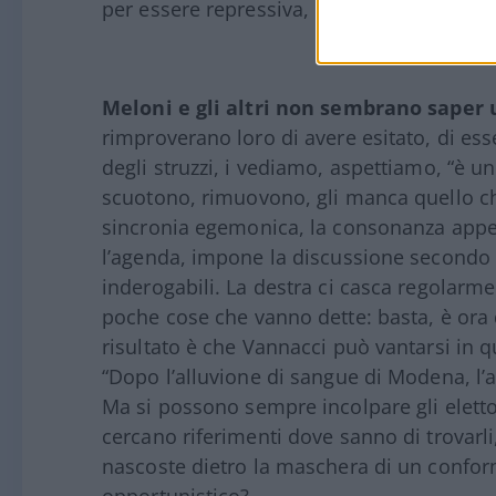
per essere repressiva, razzista, non integr
Meloni e gli altri non sembrano saper u
rimproverano loro di avere esitato, di esse
degli struzzi, i vediamo, aspettiamo, “è un
scuotono, rimuovono, gli manca quello che 
sincronia egemonica, la consonanza appen
l’agenda, impone la discussione secondo te
inderogabili. La destra ci casca regolarme
poche cose che vanno dette: basta, è ora d
risultato è che Vannacci può vantarsi in 
“Dopo l’alluvione di sangue di Modena, l’a
Ma si possono sempre incolpare gli elettor
cercano riferimenti dove sanno di trovarl
nascoste dietro la maschera di un confo