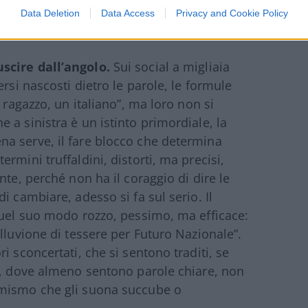
azionista.
Data Deletion
Data Access
Privacy and Cookie Policy
scire dall’angolo.
Sui social a migliaia
rsi nascosti dietro le parole, le formule
 ragazzo, un italiano”, ma loro non si
a sinistra è un istinto primordiale, la
a serve, il fare blocco che determina
rmini truffaldini, distorti, ma precisi,
nte, perché non ha il coraggio di dire le
i cambiare, adesso si fa sul serio. Il
quel suo modo rozzo, pessimo, ma efficace:
lluvione di tessere per Futuro Nazionale”.
i sconcertati, che si sentono traditi, se
i, dove almeno sentono parole chiare, non
rmismo che gli suona succube o