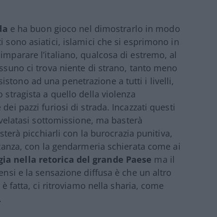
da
e ha buon gioco nel dimostrarlo in modo
i sono asiatici, islamici che si esprimono in
imparare l’italiano, qualcosa di estremo, al
essuno ci trova niente di strano, tanto meno
assistono ad una penetrazione a tutti i livelli,
 stragista a quello della violenza
dei pazzi furiosi di strada. Incazzati questi
rivelatasi sottomissione, ma basterà
asterà picchiarli con la burocrazia punitiva,
istanza, con la gendarmeria schierata come ai
ia nella retorica del grande Paese
ma il
ensi e la sensazione diffusa è che un altro
 è fatta, ci ritroviamo nella sharia, come
.