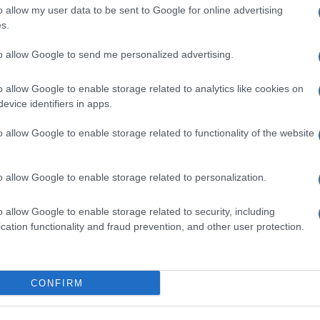
o allow my user data to be sent to Google for online advertising
s.
 razzista e proprio per questo dobbiamo
qui ci sono episodi, linguaggi e a volte
to allow Google to send me personalized advertising.
ulmana e non vanno liquidate come
o allow Google to enable storage related to analytics like cookies on
 minaccia nemmeno tanto velata, l’ex
evice identifiers in apps.
ib, comunità islamica bolognese,
Yassine
ndaco Lepore, l’omologo di Modena, monsigor
o allow Google to enable storage related to functionality of the website
o che a sinistra subito dopo la strage
a voce la stessa impostazione con le stesse
o allow Google to enable storage related to personalization.
 solo per maggiore inclusione e se non vi sta
Boldrini, lo ripete Majorino che sarà prossimo
o allow Google to enable storage related to security, including
cation functionality and fraud prevention, and other user protection.
ni e i portaparola della sinistra
 senza stecche ed è tonante, insistente
,
osa non si sa o meglio di una distorsione
CONFIRM
 la responsabilità di una strage maranza, in
astanza sulla sicurezza e allo stesso tempo