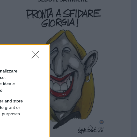
onalizzare
ico.
e idea e
to
er and store
to grant or
ed purposes