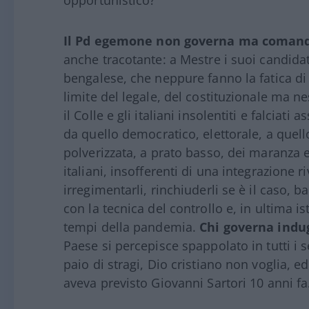
opportunistico?
Il Pd egemone non governa ma coman
anche tracotante: a Mestre i suoi candidat
bengalese, che neppure fanno la fatica di 
limite del legale, del costituzionale ma n
il Colle e gli italiani insolentiti e falciati 
da quello democratico, elettorale, a quello
polverizzata, a prato basso, dei maranza e 
italiani, insofferenti di una integrazione 
irregimentarli, rinchiuderli se è il caso, b
con la tecnica del controllo e, in ultima 
tempi della pandemia.
Chi governa indug
Paese si percepisce spappolato in tutti i s
paio di stragi, Dio cristiano non voglia, ed
aveva previsto Giovanni Sartori 10 anni fa