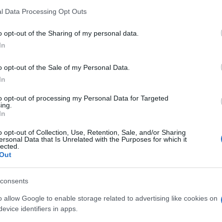
anti a caso, italiani, presumibilmente
l Data Processing Opt Outs
ndaco di Bologna, è disturbato da chi dice che
vere, che non si possono rischiare nuove
o opt-out of the Sharing of my personal data.
ono prendere il sopravvento. Lo sportello
In
in stile sovietico, quello ha detto così,
o opt-out of the Sale of my Personal Data.
ici con la scimitarra. E non è casuale che lo
In
ro
contro la discriminazione dei gender
:
ad avercela coi “normali”, ma questi due
to opt-out of processing my Personal Data for Targeted
ing.
 momento vanno di pari passo, si saldano ad
In
mente contro i semiti, gli ebrei e
o opt-out of Collection, Use, Retention, Sale, and/or Sharing
”. Dite che Islam e mondo gay non stanno
ersonal Data that Is Unrelated with the Purposes for which it
lected.
ltro trucco, il paradosso anche in questo
Out
cisa, l’anticristianesimo e
uzione islamista dilagante in Europa, in
consents
nese
contesa fra i partiti di sinistra, e
o allow Google to enable storage related to advertising like cookies on
Hamas come avanguardia rivoluzionaria
evice identifiers in apps.