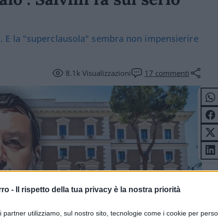
muro. E la "superclausola" sembra non impensierire
8.1k
Visualizzazioni
17
commenti
rro -
Il rispetto della tua privacy è la nostra priorità
ri partner utilizziamo, sul nostro sito, tecnologie come i cookie per pers