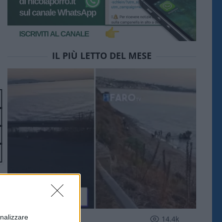
IL PIÙ LETTO DEL MESE
onalizzare
ESTERI
14.4k