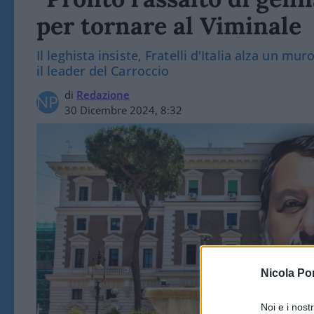
per tornare al Viminale
Il leghista insiste, Fratelli d'Italia alza un 
il leader del Carroccio
di
Redazione
30 Dicembre 2024, 8:32
Nicola Po
Noi e i nost