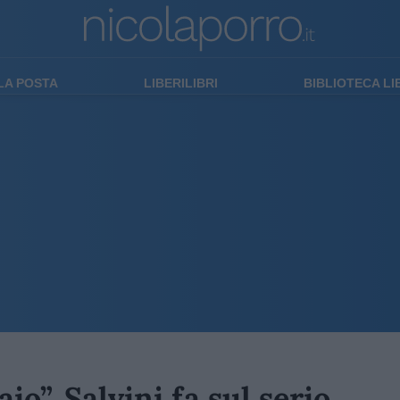
LA POSTA
LIBERILIBRI
BIBLIOTECA L
io”. Salvini fa sul serio