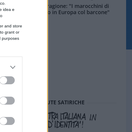
ico.
Meloni aveva ragione: "I marocchini di
e idea e
Ceuta sbarcano in Europa col barcone"
to
er and store
to grant or
ed purposes
SEDUTE SATIRICHE