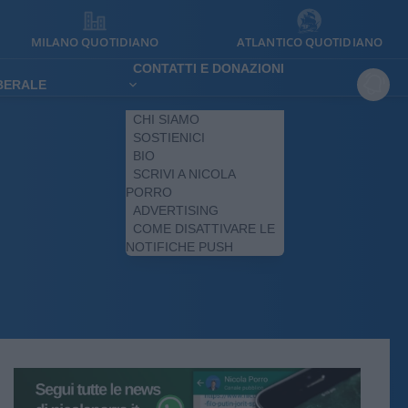
MILANO QUOTIDIANO
ATLANTICO QUOTIDIANO
CONTATTI E DONAZIONI
IBERALE
CHI SIAMO
SOSTIENICI
BIO
SCRIVI A NICOLA
PORRO
ADVERTISING
COME DISATTIVARE LE
NOTIFICHE PUSH