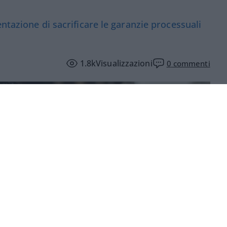
ntazione di sacrificare le garanzie processuali
1.8k
Visualizzazioni
0
commenti