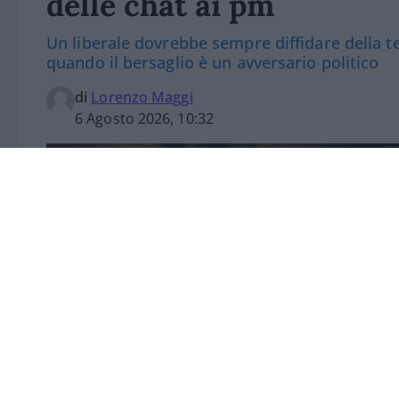
delle chat ai pm
Un liberale dovrebbe sempre diffidare della te
quando il bersaglio è un avversario politico
di
Lorenzo Maggi
6 Agosto 2026, 10:32