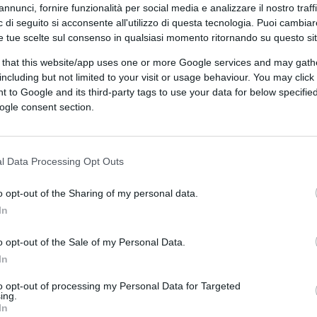
annunci, fornire funzionalità per social media e analizzare il nostro traff
 di seguito si acconsente all'utilizzo di questa tecnologia. Puoi cambiar
e tue scelte sul consenso in qualsiasi momento ritornando su questo si
 that this website/app uses one or more Google services and may gath
including but not limited to your visit or usage behaviour. You may click 
 to Google and its third-party tags to use your data for below specifi
ogle consent section.
ov tramite Canva.com
l Data Processing Opt Outs
CLICCA QUI
o opt-out of the Sharing of my personal data.
In
o opt-out of the Sale of my Personal Data.
0:00
/
--:--
In
o l’assoluzione per il caso
Open
Arms
, il
to opt-out of processing my Personal Data for Targeted
 Viminale al posto di
Matteo
Piantedosi
ing.
In
 fanno una prova, ormai il leader della Lega