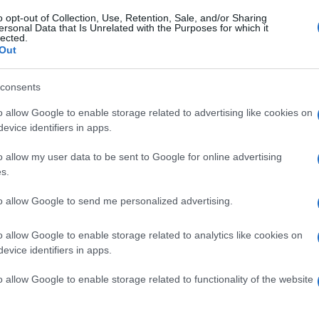
 essersi fatti l’idea che sotto sotto ci stia
o opt-out of Collection, Use, Retention, Sale, and/or Sharing
ersonal Data that Is Unrelated with the Purposes for which it
te le smentite (“mi trovo bene a fare
lected.
Out
ministro”) stia anche lavorando sotto traccia
consents
o allow Google to enable storage related to advertising like cookies on
evice identifiers in apps.
L’ha detto ieri
Galeazzo
Bignami
, neo
 ai Trasporti, che non ci sono le
o allow my user data to be sent to Google for online advertising
s.
nbattista Fazzolari
che la questione
e uno scorre le dichiarazioni di agenzia, per
to allow Google to send me personalized advertising.
 avere la minima intenzione di toccare il
e ha ribadito tutta la sua stima per
o allow Google to enable storage related to analytics like cookies on
evice identifiers in apps.
a “superclausola” prevista nel patto di inizio
erno ruoli che ha già ricoperto in passato.
o allow Google to enable storage related to functionality of the website
, neppure di fronte ai portoni che anche