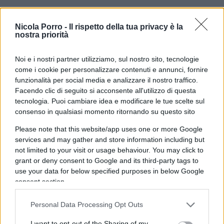
Mario Mori vittima di tortura
di Marco Baronti
Nicola Porro -
Il rispetto della tua privacy è la
nostra priorità
Noi e i nostri partner utilizziamo, sul nostro sito, tecnologie
E non lo dico così per dire. Ma perché mi onoro di
come i cookie per personalizzare contenuti e annunci, fornire
conoscere il generale Mori e questo si dal
funzionalità per social media e analizzare il nostro traffico.
Facendo clic di seguito si acconsente all'utilizzo di questa
febbraio 1992, quindi da più di 30 anni, quando
tecnologia. Puoi cambiare idea e modificare le tue scelte sul
lui -ancora tenente colonnello- comandava il
consenso in qualsiasi momento ritornando su questo sito
raggruppamento operativo dei Carabinieri. E
Please note that this website/app uses one or more Google
posso testimoniare che il generale Mori non è
services and may gather and store information including but
solo
un eccellente Carabiniere
, ma anche uno
not limited to your visit or usage behaviour. You may click to
straordinario professionista
della legalità, del
grant or deny consent to Google and its third-party tags to
use your data for below specified purposes in below Google
diritto e dei diritti, un fedele servitore dello Stato,
consent section.
una persona di altissimo rigore etico e morale ed
un carismatico comandante di uomini.
Personal Data Processing Opt Outs
I want to opt-out of the Sharing of my