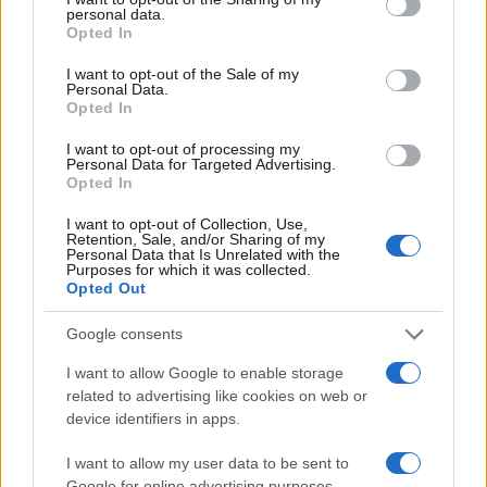
Qui
il vero crimine
lo commette chi associa il
personal data.
Opted In
nome del generale Mori ai crimini di cui lo si
accusa. Io non trovo gli aggettivi giusti per
I want to opt-out of the Sale of my
Personal Data.
esprimere il mio sdegno e
la mia vergogna di
Opted In
magistrato
per questa che è una vera e propria
I want to opt-out of processing my
persecuzione
giudiziaria
. Ed io so benissimo che
Personal Data for Targeted Advertising.
Opted In
la persecuzione giudiziaria, ovvero l’uso
strumentale del potere giudiziario, è una realtà
I want to opt-out of Collection, Use,
Retention, Sale, and/or Sharing of my
anche perché l’ho provato sulla mia pelle, seppur
Personal Data that Is Unrelated with the
Purposes for which it was collected.
non in maniera così violenta come il generale
Opted Out
Mori.
Google consents
I want to allow Google to enable storage
related to advertising like cookies on web or
Se mai un giorno una politica finalmente seria e
device identifiers in apps.
credibile si decidesse di fare una vera, una
profonda riforma della giustizia, sarà sempre
I want to allow my user data to be sent to
Google for online advertising purposes.