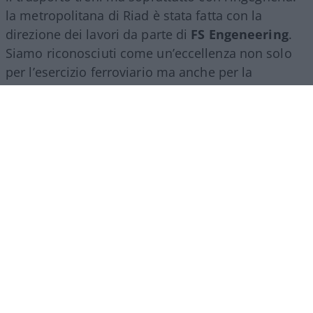
la metropolitana di Riad è stata fatta con la
direzione dei lavori da parte di
FS Engeneering
.
Siamo riconosciuti come un’eccellenza non solo
per l’esercizio ferroviario ma anche per la
realizzazione e progettazione dei lavori in questo
ambito”.
Marco Leardi, 7 agosto 2026
Più lodi al Sud che al Nord (e
relativi bonus). La maturità
ormai è una barzelletta
Il sistema non premia il merito ma la latitudine in
cui ci si diploma. Troppi prof interni: di fatto