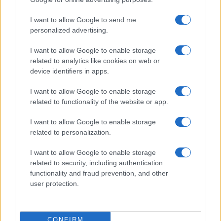
troppo tardi.
I want to allow Google to send me
personalized advertising.
Cuno Tarfusser, 22 maggio 2024
I want to allow Google to enable storage
related to analytics like cookies on web or
device identifiers in apps.
Nicolaporro.it è anche su Whatsapp. È sufficiente
cliccare qui
per iscriversi al canale ed essere sempre
I want to allow Google to enable storage
aggiornati (gratis).
related to functionality of the website or app.
I want to allow Google to enable storage
#CUNO TARFUSSER
#MARIO MORI
related to personalization.
I want to allow Google to enable storage
35
related to security, including authentication
functionality and fraud prevention, and other
Leggi i commenti
user protection.
SEDUTE SATIRICHE
CONFIRM