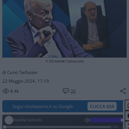
© SS tramite Canva.com
di Cuno Tarfusser
22 Maggio 2024, 17:19
8.4k
35
Segui nicolaporro.it su Google
CLICCA QUI
Ascolta l'articolo
0:00
/
--:--