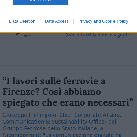
Vignetta del 07/08/2026
Data Deletion
Data Access
Privacy and Cookie Policy
Vai all'archivio delle vignette
“I lavori sulle ferrovie a
Firenze? Così abbiamo
spiegato che erano necessari”
Giuseppe Inchingolo, Chief Corporate Affairs,
Communication & Sustainability Officer del
Gruppo Ferrovie dello Stato Italiane, a
Nicolaporro.it: "La comunicazione digitale ha