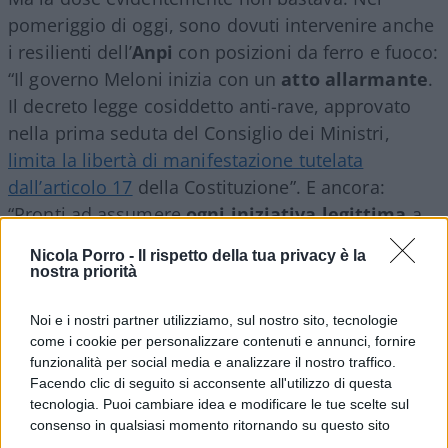
pomeriggio di oggi, sono dovuti intervenire anche
i resilienti dell’
Anpi
con posizioni da ferro e fuoco:
“Il governo Meloni inizia con un
atto allarmante
.
Il decreto legge cosiddetto anti-rave, approvato
nella prima seduta del Consiglio dei Ministri,
limita la libertà di manifestazione tutelata
dall’articolo 17
della Costituzione”. E ancora:
“Pronti ad assumere
ogni iniziativa legittima
a
tutela della Costituzione e delle libertà dei
Nicola Porro -
Il rispetto della tua privacy è la
cittadini, a cominciare dalla potenziale
nostra priorità
incostituzionalità del provvedimento in oggetto”.
Noi e i nostri partner utilizziamo, sul nostro sito, tecnologie
come i cookie per personalizzare contenuti e annunci, fornire
La parte dell’annuncio che ha suscitato maggiore
funzionalità per social media e analizzare il nostro traffico.
ilarità, però, rimane quella successiva: “Non
Facendo clic di seguito si acconsente all'utilizzo di questa
tecnologia. Puoi cambiare idea e modificare le tue scelte sul
giudichiamo i governi dalla loro composizione”.
consenso in qualsiasi momento ritornando su questo sito
Ma come? Non era la stessa Anpi che liquidiva