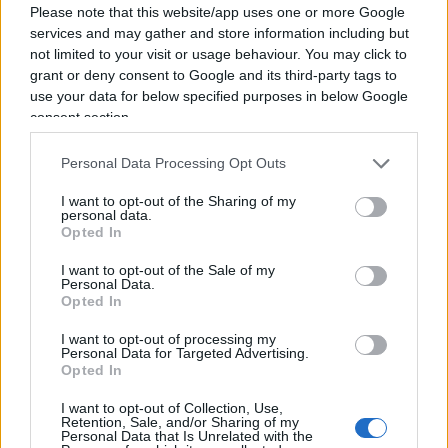
Fratelli d’Italia come un
partito fascista
? Non era
Please note that this website/app uses one or more Google
services and may gather and store information including but
la stessa Anpi che, agli esiti della votazione
not limited to your visit or usage behaviour. You may click to
elettorale, subentrò affermando come l’esito fosse
grant or deny consent to Google and its third-party tags to
“una profonda rottura col passato” ed avrebbe
use your data for below specified purposes in below Google
consent section.
avviato “il nostro Paese in una fase politica e
sociale
sconosciuta e piena di pericoli
“? Alla
Personal Data Processing Opt Outs
faccia del rispetto o dell’imparzialità. Ma ormai si
difendono pure i fattoni, pur di scagliarsi contro il
I want to opt-out of the Sharing of my
personal data.
voto democratico degli elettori, che a questo giro
Opted In
ha scelto la coalizione di centrodestra.
I want to opt-out of the Sale of my
Personal Data.
Opted In
I want to opt-out of processing my
Ormai la sinistra offre maggiore attenzione a chi
Personal Data for Targeted Advertising.
commette illegalità, piuttosto che alla classe
Opted In
operaia e del precariato. Da Marx a Concita Di
I want to opt-out of Collection, Use,
Retention, Sale, and/or Sharing of my
Gregorio, da Gramsci a Letta, da Berlinguer a
Personal Data that Is Unrelated with the