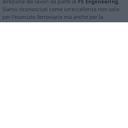
direzione dei lavori da parte di
FS Engeneering
.
Siamo riconosciuti come un’eccellenza non solo
per l’esercizio ferroviario ma anche per la
realizzazione e progettazione dei lavori in questo
ambito”.
Marco Leardi, 7 agosto 2026
Più lodi al Sud che al Nord (e
relativi bonus). La maturità
ormai è una barzelletta
Il sistema non premia il merito ma la latitudine in
cui ci si diploma. Troppi prof interni: di fatto
auto-valutano il loro insegnamento