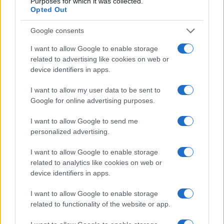
Purposes for which it was collected.
Conte è un attimo. A questo punto, optiamo anche
Opted Out
per un cambio di nome dell’Anpi: da “Associazione
Nazionali Partigiani Italiani” a “Associazione
Google consents
Nazionale Party Illegali”. Così anche i raver
I want to allow Google to enable storage
potranno essere rappresentati nella tutela dei
related to advertising like cookies on web or
propri diritti.
device identifiers in apps.
I want to allow my user data to be sent to
#ANPI
#GOVERNO MELONI
#MODENA
Google for online advertising purposes.
#RAVE PARTY
I want to allow Google to send me
personalized advertising.
32
I want to allow Google to enable storage
Leggi i commenti
related to analytics like cookies on web or
device identifiers in apps.
I want to allow Google to enable storage
SEDUTE SATIRICHE
related to functionality of the website or app.
Vignetta del 07/08/2026