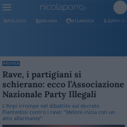
POLITICO
MILANO
ATLANTICO
ZUPPA DI
POLITICA
Rave, i partigiani si
schierano: ecco l’Associazione
Nazionale Party Illegali
L'Anpi irrompe nel dibattito sul decreto
Piantedosi contro i rave: "Meloni inizia con un
atto allarmante"