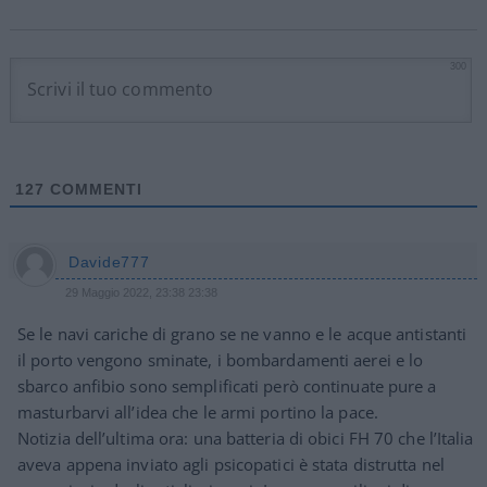
300
127
COMMENTI
Davide777
29 Maggio 2022, 23:38 23:38
Se le navi cariche di grano se ne vanno e le acque antistanti
il porto vengono sminate, i bombardamenti aerei e lo
sbarco anfibio sono semplificati però continuate pure a
masturbarvi all’idea che le armi portino la pace.
Notizia dell’ultima ora: una batteria di obici FH 70 che l’Italia
aveva appena inviato agli psicopatici è stata distrutta nel