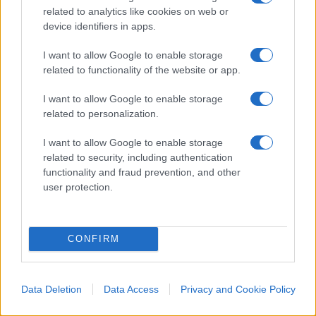
visa decision
related to analytics like cookies on web or
Exclusive: sources say most have hosts ready under Homes
device identifiers in apps.
for Ukraine scheme but have heard nothing
https://www.theguardian.com/uk-
I want to allow Google to enable storage
related to functionality of the website or app.
news/2022/may/29/homes-for-ukraine-children-stuck-
waiting-for-uk-visa-decision
I want to allow Google to enable storage
Scatenano le GUERRE, poi PROMETTONO, poi SVANISCONO
related to personalization.
nel NULLA
I want to allow Google to enable storage
related to security, including authentication
Rispondi
VIsualizza le risposte
(1)
functionality and fraud prevention, and other
user protection.
Carica altri commenti
CONFIRM
Data Deletion
Data Access
Privacy and Cookie Policy