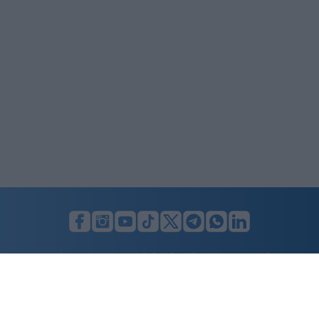
LUNIFIN S.r.l. a socio unico. Sede legale Milano, Largo F. Richini, 2/A,
20122 (MI), C.F./P.Iva en. 07174900154, REA cap. soc. euro 10.000,00
i.v.
Home
Advertising