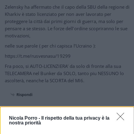
Zelensky ha affermato che il capo della SBU della regione di
Kharkiv è stato licenziato per non aver lavorato per
proteggere la città dai primi giorni di guerra, ma solo per
pensare a se stesso. Le forze dell’ordine scopriranno le sue
motivazioni,
nelle sue parole ( per chi capisca l’Ucraino ):
https://t.me/rusvesnasu/19299
Fra poco, si AUTO-LICENZIERA’ da solo di fronte alla sua
TELECAMERA nel Bunker da SOLO, tanto piu NESSUNO lo
ascolterà, neanche la SCORTA del MI6.
Rispondi
Flavio Pantarotto
Nicola Porro -
Il rispetto della tua privacy è la
29 Maggio 2022, 19:54 19:54
nostra priorità
Mi rallegro sapendo che a Washington qualcuno ha ancora il