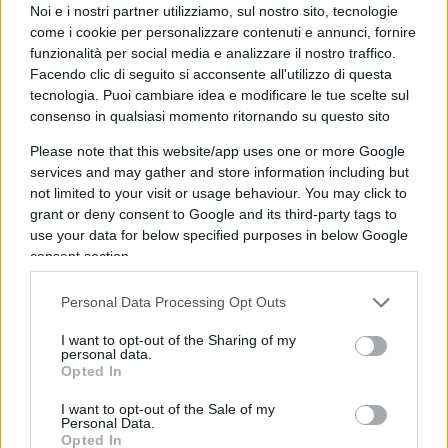
Noi e i nostri partner utilizziamo, sul nostro sito, tecnologie
cervello che funziona…
come i cookie per personalizzare contenuti e annunci, fornire
https://www.controinformazione.info/ii-nuovo-corso-della-
funzionalità per social media e analizzare il nostro traffico.
partnership-russia-cina-lancia-lallarme-al-congresso-degli-
Facendo clic di seguito si acconsente all'utilizzo di questa
stati-uniti/
tecnologia. Puoi cambiare idea e modificare le tue scelte sul
-“22 membri del Congresso del Partito Repubblicano
consenso in qualsiasi momento ritornando su questo sito
dubitano che l’amministrazione del presidente degli Stati
Please note that this website/app uses one or more Google
Uniti Joe Biden soddisfi i requisiti dell’Arms Export Control
services and may gather and store information including but
Act del 1976, che limita l’uso delle armi statunitensi
not limited to your visit or usage behaviour. You may click to
esportate in altri paesi.”-
grant or deny consent to Google and its third-party tags to
use your data for below specified purposes in below Google
consent section.
Rispondi
Personal Data Processing Opt Outs
Flavio Pantarotto
I want to opt-out of the Sharing of my
29 Maggio 2022, 19:47 19:47
personal data.
Opted In
Sul dibattito a proposito di de-nazificando: ri-posto la mia
risposta ad uno degli amici di NP.
I want to opt-out of the Sale of my
Personal Data.
Out of topic, sto studiando, via YouTube, la realizzazione di
Opted In