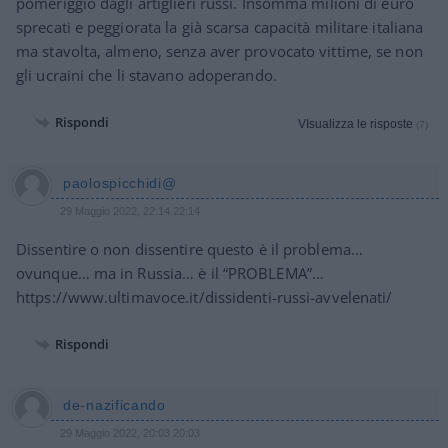
pomeriggio dagli artiglieri russi. Insomma milioni di euro
sprecati e peggiorata la già scarsa capacità militare italiana
ma stavolta, almeno, senza aver provocato vittime, se non
gli ucraini che li stavano adoperando.
Rispondi
VIsualizza le risposte
(7)
paolospicchidi@
29 Maggio 2022, 22:14 22:14
Dissentire o non dissentire questo è il problema…
ovunque… ma in Russia… è il “PROBLEMA”…
https://www.ultimavoce.it/dissidenti-russi-avvelenati/
Rispondi
de-nazificando
29 Maggio 2022, 20:03 20:03