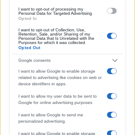
una “Russian stove” per affrontare il prossimo inverno in
I want to opt-out of processing my
tranquillità: loro sì che se ne intendono! Al diavolo foghér,
Personal Data for Targeted Advertising.
spolért, kachelhofen, pellets ventilate e compagnia.
Opted In
I want to opt-out of Collection, Use,
Rispondi
VIsualizza le risposte
(5)
Retention, Sale, and/or Sharing of my
Personal Data that Is Unrelated with the
Purposes for which it was collected.
Opted Out
de-nazificando
29 Maggio 2022, 19:38 19:38
Google consents
NAZISTI Britannici, come con gli ebrei 80 anni fa:
I want to allow Google to enable storage
related to advertising like cookies on web or
1939 – Come da mio Post precedente, del quale parla
device identifiers in apps.
anche:
I want to allow my user data to be sent to
2016- Il dono rifiutato. I 3mila bimbi profughi rifiutati da
Google for online advertising purposes.
Londra
https://www.avvenire.it/opinioni/pagine/il-dono-rifiutato-
I want to allow Google to send me
per-sospetto-
personalized advertising.
2022 – Over 500 Ukrainian children stuck waiting for UK
I want to allow Google to enable storage