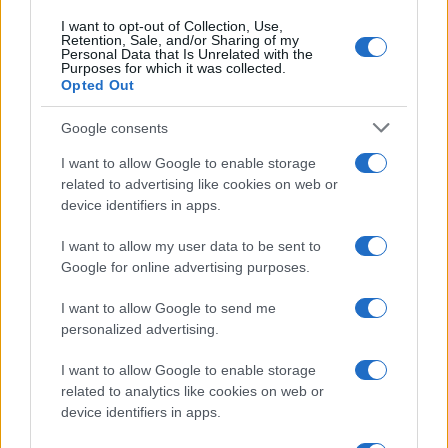
governo giallo-verde, e in cambio ottenne
Quota100, misura che faceva peraltro anche parte
I want to opt-out of Collection, Use,
Retention, Sale, and/or Sharing of my
del programma di governo pentastellato. Dopo la
Personal Data that Is Unrelated with the
Purposes for which it was collected.
parentesi del Conte II, ora
Lega e M5S
sono di
Opted Out
nuovo insieme al governo in un esecutivo
Google consents
istituzionale formato da tutti i gruppi parlamentari
tranne Fratelli d’Italia. Invece di fare da
primus
I want to allow Google to enable storage
related to advertising like cookies on web or
inter pares
,
il presidente del Consiglio gioca
device identifiers in apps.
palesemente a favore di due delle coalizioni in
campo: Pd e M5S
.
I want to allow my user data to be sent to
Google for online advertising purposes.
Pagina
PAGINA
I want to allow Google to send me
Precedente
SUCCESSIVA
personalized advertising.
I want to allow Google to enable storage
related to analytics like cookies on web or
54
device identifiers in apps.
Leggi i commenti