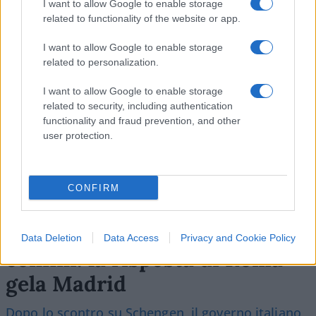
I want to allow Google to enable storage
related to functionality of the website or app.
SEDUTE SATIRICHE
I want to allow Google to enable storage
Vignetta del 07/08/2026
related to personalization.
I want to allow Google to enable storage
related to security, including authentication
functionality and fraud prevention, and other
Vai all'archivio delle vignette
user protection.
CONFIRM
Sánchez sfida Meloni sui
Data Deletion
Data Access
Privacy and Cookie Policy
confini: la risposta di Roma
gela Madrid
Dopo lo scontro su Schengen, il governo italiano