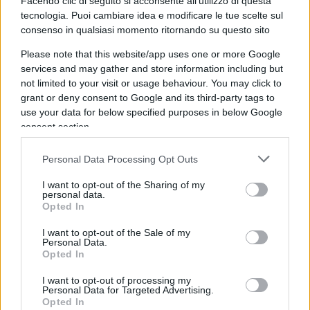
Facendo clic di seguito si acconsente all'utilizzo di questa
popolo invisibile di pensionati, lavoratori
tecnologia. Puoi cambiare idea e modificare le tue scelte sul
ultrasessantenni, disoccupati e partite Iva che
consenso in qualsiasi momento ritornando su questo sito
nutriva e ora non nutre più fiducia nell’offerta
Please note that this website/app uses one or more Google
politica del centrodestra. E ora
Draghi cerca di
services and may gather and store information including but
not limited to your visit or usage behaviour. You may click to
dare a Salvini il colpo di grazia
con una vera e
grant or deny consent to Google and its third-party tags to
propria provocazione.
use your data for below specified purposes in below Google
consent section.
Draghi anti Lega
Personal Data Processing Opt Outs
Nel Documento Programmatico di Bilancio inviato
I want to opt-out of the Sharing of my
personal data.
a Bruxelles c’è
1 miliardo di euro in più per il
Opted In
Reddito di cittadinanza
, misura voluta dal M5S
I want to opt-out of the Sale of my
ma da sempre contrastata da Pd e Italia Viva,
Personal Data.
anche se il Pd sono ormai due anni che l’ha fatta
Opted In
propria pur di stare al governo. La Lega la votò nel
I want to opt-out of processing my
2018 (governo Conte I) nell’ottica del contratto di
Personal Data for Targeted Advertising.
Opted In