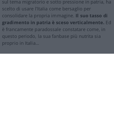
sul tema migratorio e sotto pressione in patria, ha
scelto di usare l’Italia come bersaglio per
consolidare la propria immagine.
Il suo tasso di
gradimento in patria è sceso verticalmente.
Ed
è francamente paradossale constatare come, in
questo periodo, la sua fanbase più nutrita sia
proprio in Italia…