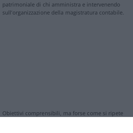
patrimoniale di chi amministra e intervenendo
sull’organizzazione della magistratura contabile.
Obiettivi comprensibili, ma forse come si ripete
sempre in questi casi era l’occasione per fare di
più. I veri problemi della Corte non finiscono