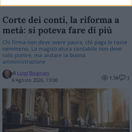
Corte dei conti, la riforma a
metà: si poteva fare di più
Chi firma non deve avere paura, chi paga le tasse
nemmeno. La magistratura contabile non deve
solo punire, ma aiutare la buona
amministrazione
di
Luigi Bisignani
1.5k
1
8 Agosto 2026, 19:00