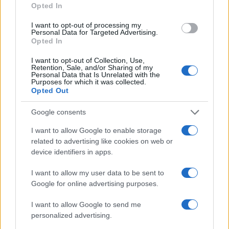
caz*** siete diventati? Il Partito della dieta, APD”,
Opted In
ha concluso sarcastico, criticando l’idea di limitare
I want to opt-out of processing my
il consumo di zuccheri.
Personal Data for Targeted Advertising.
Opted In
I want to opt-out of Collection, Use,
Retention, Sale, and/or Sharing of my
Personal Data that Is Unrelated with the
Purposes for which it was collected.
Opted Out
Google consents
I want to allow Google to enable storage
related to advertising like cookies on web or
device identifiers in apps.
I want to allow my user data to be sent to
Google for online advertising purposes.
I want to allow Google to send me
Nicolaporro.it è anche su Whatsapp. È
personalized advertising.
sufficiente
cliccare qui
per iscriversi al canale ed