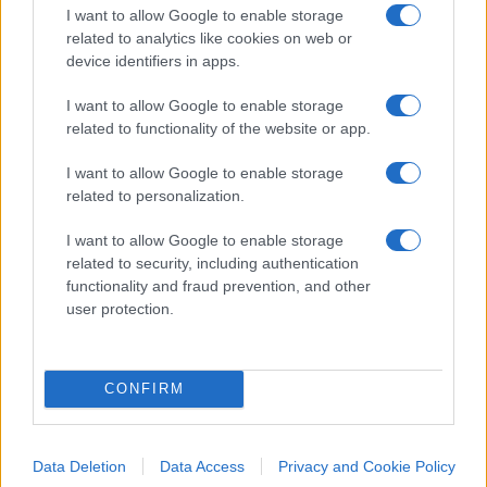
essere sempre aggiornati (gratis)
I want to allow Google to enable storage
related to analytics like cookies on web or
device identifiers in apps.
#GIUSEPPE CRUCIANI
#LA ZANZARA
I want to allow Google to enable storage
related to functionality of the website or app.
26
I want to allow Google to enable storage
Leggi i commenti
related to personalization.
I want to allow Google to enable storage
SEDUTE SATIRICHE
related to security, including authentication
Vignetta del 07/08/2026
functionality and fraud prevention, and other
user protection.
CONFIRM
Vai all'archivio delle vignette
Data Deletion
Data Access
Privacy and Cookie Policy