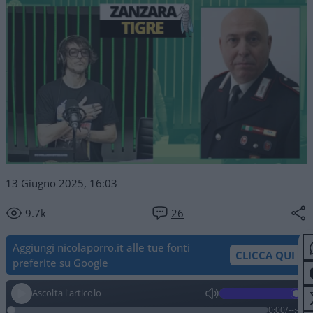
13 Giugno 2025, 16:03
9.7k
26
Aggiungi nicolaporro.it alle tue fonti
CLICCA QUI
preferite su Google
Ascolta l'articolo
0:00
/
--:--