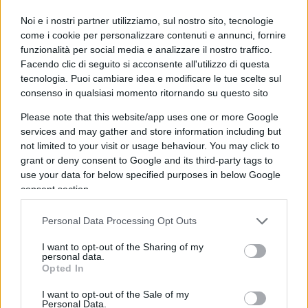
Infine, Cruciani ha rivolto la sua attenzione al
Noi e i nostri partner utilizziamo, sul nostro sito, tecnologie
recente
referendum
e alle discussioni sulla
come i cookie per personalizzare contenuti e annunci, fornire
cittadinanza
. “Ci hanno preso per il culo, ci
funzionalità per social media e analizzare il nostro traffico.
Facendo clic di seguito si acconsente all'utilizzo di questa
hanno preso per il quorum”, ha dichiarato,
tecnologia. Puoi cambiare idea e modificare le tue scelte sul
criticando la spesa pubblica per il referendum. Ha
consenso in qualsiasi momento ritornando su questo sito
poi commentato i risultati dei referendum
Please note that this website/app uses one or more Google
sull’immigrazione, sottolineando come solo nelle
services and may gather and store information including but
grandi città si voti a favore di una cittadinanza più
not limited to your visit or usage behaviour. You may click to
rapida. “Dalle altre parti col caz***, ed è la stessa
grant or deny consent to Google and its third-party tags to
use your data for below specified purposes in below Google
fotografia della sinistra.”
consent section.
Personal Data Processing Opt Outs
Cruciani si è infine scagliato contro il Partito
I want to opt-out of the Sharing of my
personal data.
democratico per aver organizzato un convegno
Opted In
alla Camera dei deputati su una proposta di legge
I want to opt-out of the Sale of my
per limitare il consumo di zuccheri. “Ma che
Personal Data.