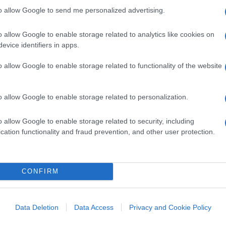
to allow Google to send me personalized advertising.
epositare l’esposto al Garante chiedendo
icazione e
la condivisione delle
o allow Google to enable storage related to analytics like cookies on
gli che sono diventati oggetto di attenzione
evice identifiers in apps.
 ricatti – spiega l’avvocato – nel momento in
o allow Google to enable storage related to functionality of the website
diffusi vengono commessi altri reati, che
ante”.
o allow Google to enable storage related to personalization.
dagini per tentata estorsione
o allow Google to enable storage related to security, including
cation functionality and fraud prevention, and other user protection.
a puntata di “Falsissimo”, il 10 e 11 luglio,
ciosi da un numero spagnolo, con proposte
bio di “un regalo”.
L’attore ha sporto
CONFIRM
ra di Roma ha aperto un’inchiesta per
i cellulari a Monzino, a Ceretti e a Corona
 degli audio.
Data Deletion
Data Access
Privacy and Cookie Policy