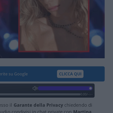
ferite su Google
CLICCA QUI
0:00
/
--:--
sso il
Garante della Privacy
chiedendo di
audio condivisi in chat private con
Martina