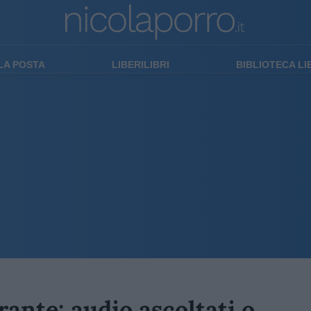
LA POSTA
LIBERILIBRI
BIBLIOTECA L
rante: audio ascoltati o