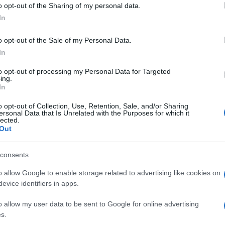
o opt-out of the Sharing of my personal data.
In
vocato Annamaria Bernardini de Pace, ex
iordano
. “Tutta questa storia è comunque
o opt-out of the Sale of my Personal Data.
l si è comportato da persona per bene, che
In
ome fa la maggior parte dei personaggi
to opt-out of processing my Personal Data for Targeted
putazionale”, ha detto la legale. “Lui invece
ing.
In
e di questo rischio”. La scelta dell’ex
e dei giornali. “Raoul mi ha telefonato
o opt-out of Collection, Use, Retention, Sale, and/or Sharing
ersonal Data that Is Unrelated with the Purposes for which it
mi ‘Mi aiuti?’. Così gli ho consigliato
lected.
elto di farsi assistere – ha spiegato De Pace
Out
 uniti come coppia ma lo sono come
consents
n sono una stron…”. E ancora: “
I miei nipoti
ello che ha fatto il loro padre, cioè del
o allow Google to enable storage related to advertising like cookies on
resto non a caso ha interpretato come attore
evice identifiers in apps.
”.
o allow my user data to be sent to Google for online advertising
s.