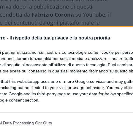
arriva dopo la pubblicazione di questi
 condotta da
Fabrizio
Corona
su YouTube, il
ne dei contenuti da ogni piattaforma e la
 violazioni legate alla sua privacy.
rro -
Il rispetto della tua privacy è la nostra priorità
ri partner utilizziamo, sul nostro sito, tecnologie come i cookie per pers
na, ex fotografo e conduttore del programma
annunci, fornire funzionalità per social media e analizzare il nostro traff
sui
social
media
, giornali e programmi
 di seguito si acconsente all'utilizzo di questa tecnologia. Puoi cambiar
e tue scelte sul consenso in qualsiasi momento ritornando su questo si
o questi file da
Federico
Monzino
, 29 anni e
artina
Ceretti
. Monzino afferma che la
 that this website/app uses one or more Google services and may gath
including but not limited to your visit or usage behaviour. You may click 
a di inviarlo a Corona, insieme al suo
 to Google and its third-party tags to use your data for below specifi
, Ceretti avrebbe poi cambiato idea,
ogle consent section.
zione.
vvocata Annamaria Bernardini
l Data Processing Opt Outs