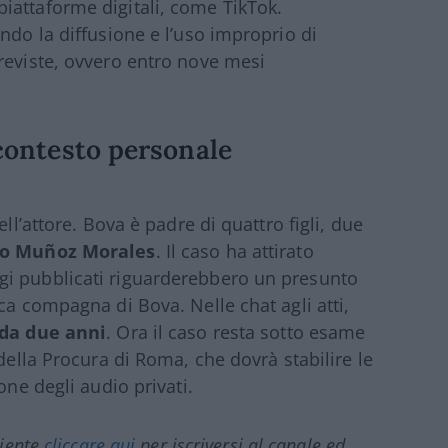
iattaforme digitali, come TikTok.
ndo la diffusione e l’uso improprio di
reviste, ovvero entro nove mesi
 contesto personale
ll’attore. Bova è padre di quattro figli, due
ío Muñoz Morales
. Il caso ha attirato
gi pubblicati riguarderebbero un presunto
ca compagna di Bova. Nelle chat agli atti,
 da due anni
. Ora il caso resta sotto esame
 della Procura di Roma, che dovrà stabilire le
one degli audio privati.
ciente
cliccare qui
per iscriversi al canale ed