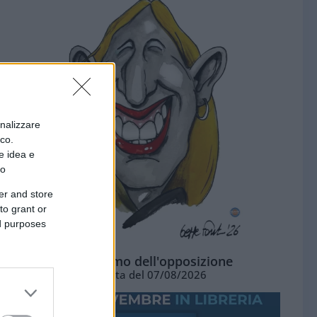
onalizzare
ico.
e idea e
to
er and store
to grant or
ed purposes
L'ottimismo dell'opposizione
Vignetta del 07/08/2026