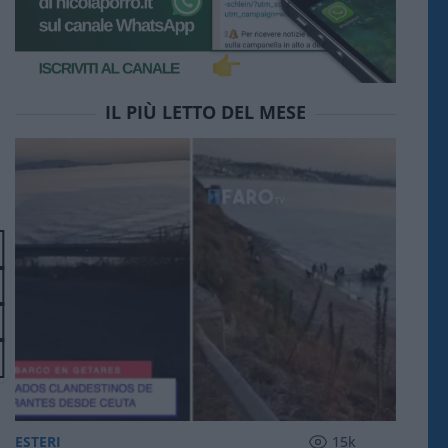
IL PIÙ LETTO DEL MESE
ESTERI
15k