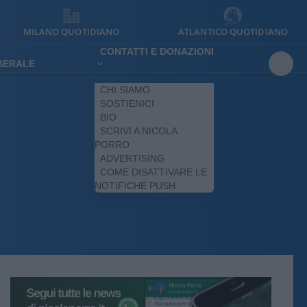
MILANO QUOTIDIANO
ATLANTICO QUOTIDIANO
CONTATTI E DONAZIONI
IBERALE
CHI SIAMO
SOSTIENICI
BIO
SCRIVI A NICOLA
PORRO
ADVERTISING
COME DISATTIVARE LE
NOTIFICHE PUSH