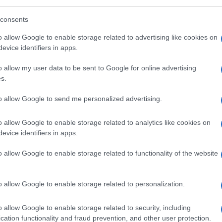
ella domanda ammontano
a 8,2 miliardi di
consents
 funzione le “
misure obbligatorie
” e che
o allow Google to enable storage related to advertising like cookies on
di gas da parte di ogni Paese (con un
evice identifiers in apps.
ne della fiera, il governo calcola che in caso
i ulteriori
3,6 miliardi di metri cubi
di gas
o allow my user data to be sent to Google for online advertising
s.
i.
to allow Google to send me personalized advertising.
o allow Google to enable storage related to analytics like cookies on
evice identifiers in apps.
 per ridurre il consumo di gas e altre sono
o allow Google to enable storage related to functionality of the website
vo è raggiungere l’obiettivo nel periodo 1°
o allow Google to enable storage related to personalization.
e di energia elettrica tramite
combustibili
o allow Google to enable storage related to security, including
o di accelerare sulle rinnovabili;
cation functionality and fraud prevention, and other user protection.