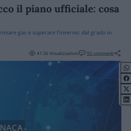
o il piano ufficiale: cosa
armiare gas e superare l'inverno: dal grado in
41.5k
Visualizzazioni
92
commenti
NACA