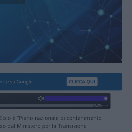
ferite su Google
CLICCA QUI
0:00
/
--:--
Ecco il “Piano nazionale di contenimento
so dal Ministero per la Transizione