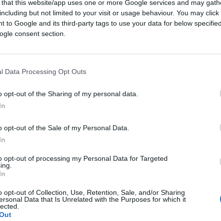
 that this website/app uses one or more Google services and may gath
sificatori: quello di Piombino sarà
including but not limited to your visit or usage behaviour. You may click 
mentre per Ravenna ci sarà da aspettare
 to Google and its third-party tags to use your data for below specifi
ogle consent section.
rà impossibile incamerare le forniture da
 Indonesia, Mozambico e Libia
. “La
 da questo Regolamento mira a realizzare da
l Data Processing Opt Outs
repararsi a eventuali interruzioni delle
 intesi come maggiore gas a disposizione da
o opt-out of the Sharing of my personal data.
 a minore erogazione dagli stessi stoccaggi
In
o opt-out of the Sale of my Personal Data.
In
re?
to opt-out of processing my Personal Data for Targeted
ing.
duzione dei consumi.
In
o opt-out of Collection, Use, Retention, Sale, and/or Sharing
 tra il 1° agosto 2022 e il 31 marzo 2023,
ersonal Data that Is Unrelated with the Purposes for which it
lected.
no del 15%. “Ciò implica – spiega il Mite –
Out