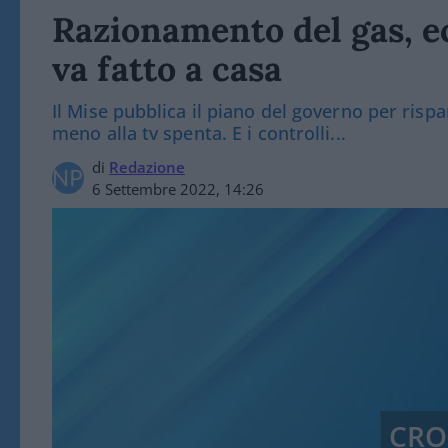
Razionamento del gas, ecc
va fatto a casa
Il Mise pubblica il piano del governo per risp
meno alla tv spenta. E i controlli...
di
Redazione
6 Settembre 2022, 14:26
CRO