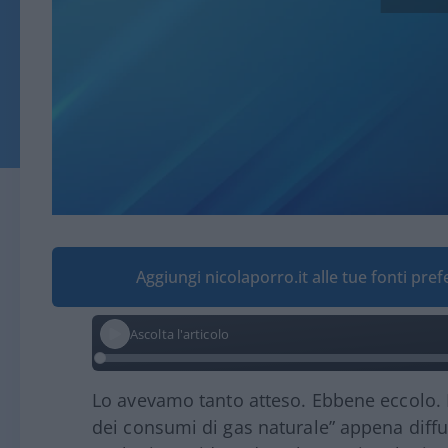
Aggiungi nicolaporro.it alle tue fonti pre
Ascolta l'articolo
Lo avevamo tanto atteso. Ebbene eccolo. 
dei consumi di gas naturale” appena diffu