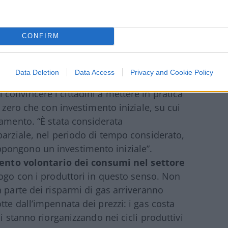
el nel settore riscaldamento
” con un
scaldamenti e il raffrescamento nei locali
CONFIRM
mportamentali nell’uso efficiente
ome “ridurre i costi della propria bolletta
Data Deletion
Data Access
Privacy and Cookie Policy
lle modalità del servizio”. Si tratta di
onvincere i cittadini a mettere in pratica
 zero che con investimento iniziale, su cui
damento. “È stata considerata
parziale, nel periodo di tempo considerato,
pongono un investimento iniziale”.
nto volontario dei consumi nel settore
logo con i produttori in questo senso. Non
 parte dei risparmi di gas arriveranno
te dall’impennata dei prezzi: i gas costa
i stanno riorganizzando nei cicli produttivi