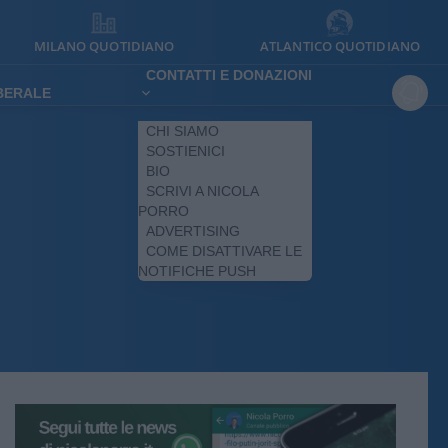
MILANO QUOTIDIANO
ATLANTICO QUOTIDIANO
CONTATTI E DONAZIONI
IBERALE
CHI SIAMO
SOSTIENICI
BIO
SCRIVI A NICOLA
PORRO
ADVERTISING
COME DISATTIVARE LE
NOTIFICHE PUSH