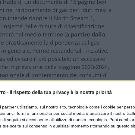
i tratta di un documento di 15 pagine ben
ani nel razionamento di gas per i duri mesi a
on intende riaprire il North Stream 1,
 “L’insieme delle misure di diversificazione
entirà nel medio termine (
a partire dalla
re drasticamente la dipendenza dal gas
in generale. Ferme restando tali iniziative,
as ed evitare il più possibile un eccessivo
he in previsione della stagione 2023-2024,
nazionale di contenimento dei consumi di
rro -
Il rispetto della tua privacy è la nostra priorità
ri partner utilizziamo, sul nostro sito, tecnologie come i cookie per pers
annunci, fornire funzionalità per social media e analizzare il nostro traff
 di seguito si acconsente all'utilizzo di questa tecnologia. Puoi cambiar
ente nell’immediato, al netto delle misure
e tue scelte sul consenso in qualsiasi momento ritornando su questo si
ma che difficilmente saranno operative prima