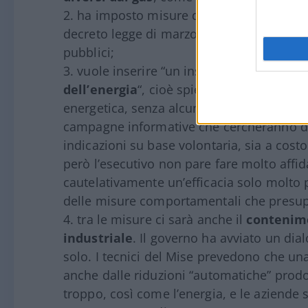
ha imposto misure di “
contenimento d
decreto legge di marzo che ha ridotto i ri
pubblici;
vuole inserire “un insieme di
misure co
dell’energia
“, cioè spiegare ai cittadini c
energetica, senza alcun effetto di rilievo su
campagne informative che cercheranno di c
indicazioni su base volontaria, sia a costo
però l’esecutivo non pare fare molto affi
cautelativamente un’efficacia solo molto 
delle misure comportamentali che presup
tra le misure ci sarà anche il
contenime
industriale
. Il governo ha avviato un dia
solo. I tecnici del Mise prevedono che una
anche dalle riduzioni “automatiche” prodot
troppo, così come l’energia, e le aziende s