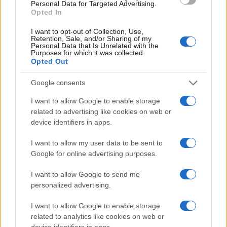
Uova di Pasqua, Colombe ed altri tipi di alimenti
Personal Data for Targeted Advertising.
Opted In
proprio con il fine di donarli alle persone amate.
Questo continuo amplificarsi di proposte
I want to opt-out of Collection, Use,
Retention, Sale, and/or Sharing of my
“autoritarie e liberticide” rischiano di distruggerla
Personal Data that Is Unrelated with the
Purposes for which it was collected.
la salute in modo definitivo invece che tutelarla.
Opted Out
Google consents
Lotta contro il virus o contro la
libertà?
I want to allow Google to enable storage
related to advertising like cookies on web or
device identifiers in apps.
Notiamo con amarezza che oggi nell’intercalare
del linguaggio quotidiano si ripetono come un
I want to allow my user data to be sent to
“Mantra” da parte di chi è al potere sempre le
Google for online advertising purposes.
stesse parole: “lockdown”, “distanziamento
I want to allow Google to send me
sociale”, “necessità di misure più rigide”, “non
personalized advertising.
abbassiamo la guardia”. Purtroppo anche i
I want to allow Google to enable storage
cittadini sembrano oramai seguire acriticamente
related to analytics like cookies on web or
la “neolingua politicamente corretta” che non
device identifiers in apps.