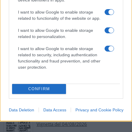
accetta nessun dissenso, ma chiede solo
I want to allow Google to enable storage
l’adeguamento ad ogni nuovo comando, anche al
related to functionality of the website or app.
costo della distruzione delle libertà personali.
I want to allow Google to enable storage
related to personalization.
#LIBERTÀ
#LOCKDOWN
#PASQUA
#PASQUETTA
I want to allow Google to enable storage
related to security, including authentication
Pagina
PAGINA
functionality and fraud prevention, and other
Precedente
SUCCESSIVA
user protection.
70
CONFIRM
Leggi i commenti
Data Deletion
Data Access
Privacy and Cookie Policy
SEDUTE SATIRICHE
Vignetta del 04/08/2026