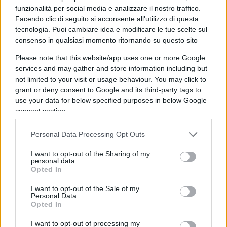
funzionalità per social media e analizzare il nostro traffico.
sicurezza
Facendo clic di seguito si acconsente all'utilizzo di questa
tecnologia. Puoi cambiare idea e modificare le tue scelte sul
consenso in qualsiasi momento ritornando su questo sito
Tutto giustificato in nome della sicurezza? In tutto
Please note that this website/app uses one or more Google
questo si tende ad ignorare che nei giorni festivi
services and may gather and store information including but
potrebbe non esserci nessun parallelo tra cibo
not limited to your visit or usage behaviour. You may click to
grant or deny consent to Google and its third-party tags to
acquistato ed assembramenti in case private, in
use your data for below specified purposes in below Google
quanto, le persone potrebbero procacciarsi del
consent section.
cibo per mangiare in più o regalarlo ai parenti ed
amici per donare un sorriso e vivere quei brevi
Personal Data Processing Opt Outs
momenti di convivialità e felicità necessari alla
I want to opt-out of the Sharing of my
salute. Inoltre, questo schema configura appunto,
personal data.
Opted In
l’impossibilità di predisporsi anche mentalmente
al fare dei regali ai nostri cari. Desideriamo
I want to opt-out of the Sale of my
Personal Data.
ricordare a beneficio di tutti che durante la
Opted In
Pasqua è naturale per ognuno di noi acquistare
I want to opt-out of processing my