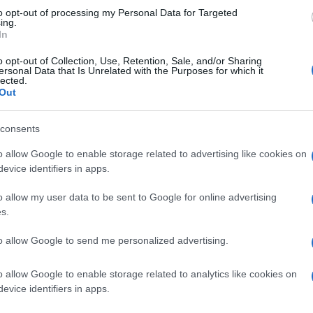
to opt-out of processing my Personal Data for Targeted
ing.
rocazzone sono sconfortanti
, deprimenti
In
e; in più, sono stantie come Greta, miscuglio
o opt-out of Collection, Use, Retention, Sale, and/or Sharing
ideologico: le solite smanettate alla
ersonal Data that Is Unrelated with the Purposes for which it
lected.
rne 15 in una utilitaria, tipo le sfide
Out
 su termosifoni e
condizionatori
, per
2 in estate: con queste precauzioni, che
consents
a per sfidare Ivan Drago, a tremare sarà
o allow Google to enable storage related to advertising like cookies on
chiti.
evice identifiers in apps.
o allow my user data to be sent to Google for online advertising
he tradisce una voglia matta di controllo e
s.
 e quindi anche di quella Unionista, con la
rada, tipo 45 all’ora su tratte di 800 km,
to allow Google to send me personalized advertising.
oleva Ursula a dircelo, usate i mezzi
o allow Google to enable storage related to analytics like cookies on
ciano con voi dentro si può immagazzinare
evice identifiers in apps.
i elettrici
, che saranno pure giocattoli