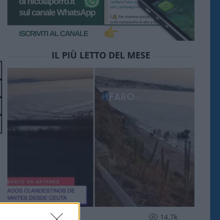
IL PIÙ LETTO DEL MESE
ESTERI
14.7k