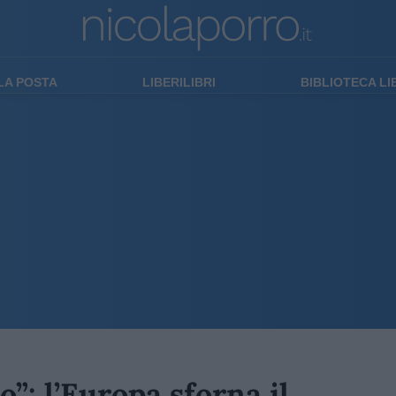
LA POSTA
LIBERILIBRI
BIBLIOTECA L
o”: l’Europa sforna il