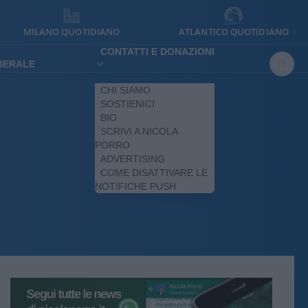
MILANO QUOTIDIANO
ATLANTICO QUOTIDIANO
CONTATTI E DONAZIONI
IBERALE
CHI SIAMO
SOSTIENICI
BIO
SCRIVI A NICOLA
PORRO
ADVERTISING
COME DISATTIVARE LE
NOTIFICHE PUSH