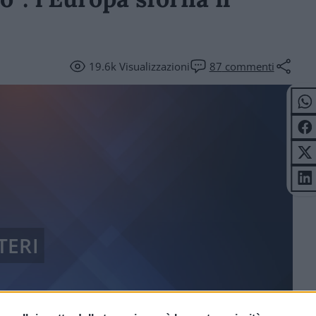
19.6k
Visualizzazioni
87
commenti
TERI