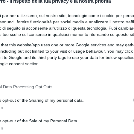
rro -
Il rispetto della tua privacy è la nostra priorità
ri partner utilizziamo, sul nostro sito, tecnologie come i cookie per pers
annunci, fornire funzionalità per social media e analizzare il nostro traff
 di seguito si acconsente all'utilizzo di questa tecnologia. Puoi cambiar
e tue scelte sul consenso in qualsiasi momento ritornando su questo si
 that this website/app uses one or more Google services and may gath
including but not limited to your visit or usage behaviour. You may click 
CLICCA QUI
 to Google and its third-party tags to use your data for below specifi
ogle consent section.
euro. Sacrificarci per la crisi finanziaria.
il terremoto. Sacrificarci per il Covid.
l Data Processing Opt Outs
 l’Europa
, perché “è lei che ce lo chiede”.
tti, le cavallette di Bruxelles dal caldo delle
o opt-out of the Sharing of my personal data.
per far fronte al caro energia: morite,
In
nto siamo troppi e se non lasciate eredi è
o opt-out of the Sale of my Personal Data.
In