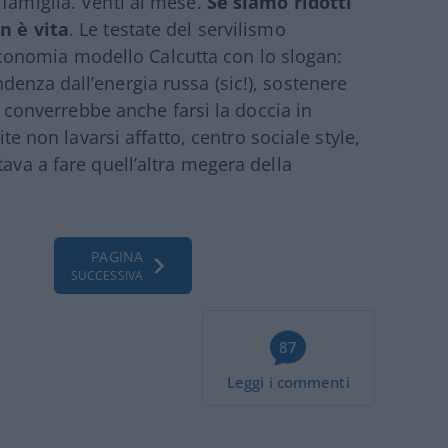
 famiglia. Venti al mese.
Se siamo ridotti
n è vita
. Le testate del servilismo
onomia modello Calcutta con lo slogan:
enza dall’energia russa (sic!), sostenere
ì: converrebbe anche farsi la doccia in
ite non lavarsi affatto, centro sociale style,
tava a fare quell’altra megera della
PAGINA
SUCCESSIVA
87
Leggi i commenti