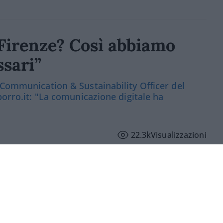
a Firenze? Così abbiamo
ssari”
 Communication & Sustainability Officer del
porro.it: "La comunicazione digitale ha
22.3k
Visualizzazioni