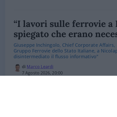
“I lavori sulle ferrovie 
spiegato che erano nece
Giuseppe Inchingolo, Chief Corporate Affairs,
Gruppo Ferrovie dello Stato Italiane, a Nicola
disintermediato il flusso informativo"
di
Marco Leardi
7 Agosto 2026, 20:00