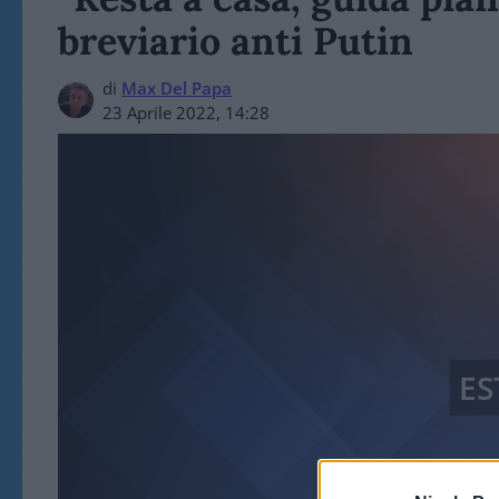
breviario anti Putin
di
Max Del Papa
23 Aprile 2022, 14:28
ES