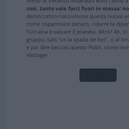
meno di trecento miserabili euro l’anno a
così, tanto vale farci fuori in massa: no
democratico riassumono questa nuova ec
come risparmiare denaro, ridurre la dipend
l’Ucraina e salvare il pianeta. Altro? Ah, s
gruppo, tutti “co la spada de fori”, o al lim
e poi dire beccati questo Putin, come invi
Vestager.
Pagina
Precedente