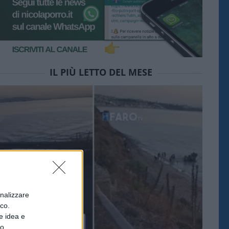
IL PIÙ LETTO DEL MESE
onalizzare
ico.
e idea e
to