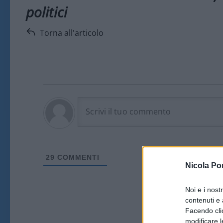
politici
Torna all'articolo
29
COMMENTI
Nicola Po
Noi e i nost
contenuti e 
Facendo clic
modificare l