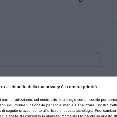
300
rro -
Il rispetto della tua privacy è la nostra priorità
ri partner utilizziamo, sul nostro sito, tecnologie come i cookie per pers
annunci, fornire funzionalità per social media e analizzare il nostro traff
 di seguito si acconsente all'utilizzo di questa tecnologia. Puoi cambiar
e tue scelte sul consenso in qualsiasi momento ritornando su questo si