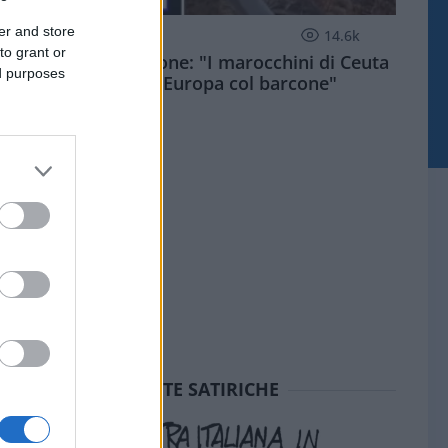
er and store
ESTERI
14.6k
to grant or
Meloni aveva ragione: "I marocchini di Ceuta
ed purposes
sbarcano in Europa col barcone"
SEDUTE SATIRICHE