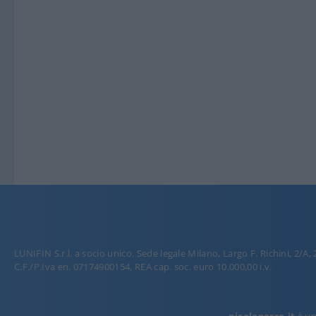
LUNIFIN S.r.l. a socio unico. Sede legale Milano, Largo F. Richini, 2/A,
C.F./P.Iva en. 07174900154, REA cap. soc. euro 10.000,00 i.v.