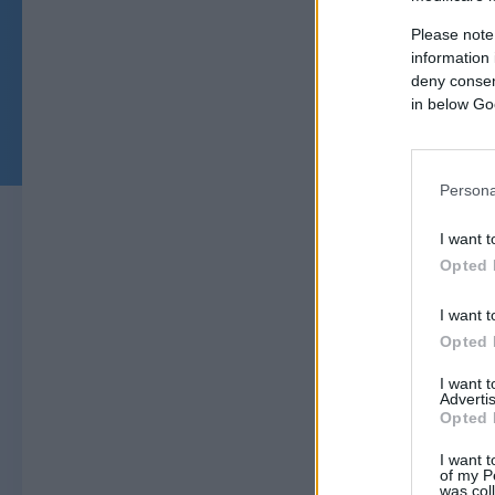
Please note
information 
deny consent
in below Go
Persona
I want t
Opted 
I want t
Opted 
I want 
Advertis
Opted 
I want t
of my P
was col