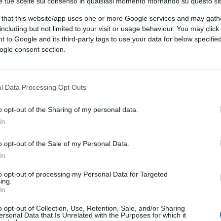
e tue scelte sul consenso in qualsiasi momento ritornando su questo si
 that this website/app uses one or more Google services and may gath
including but not limited to your visit or usage behaviour. You may click 
 to Google and its third-party tags to use your data for below specifi
ogle consent section.
CLICCA QUI
l Data Processing Opt Outs
sull’Obama donna, no! Rischiamo infatti, da
o opt-out of the Sharing of my personal data.
vestiti dai fiumi di melassa, quella attorno
In
 Harris
. Tripla melassa: la retorica della
ella immigrata. Tutti elementi peraltro solo
o opt-out of the Sale of my Personal Data.
a è donna, e pure gradevole ed elegante, tra
In
tabile litania sul “tetto di cristallo” che si
to opt-out of processing my Personal Data for Targeted
tere politico di una donna. Con il consueto
ing.
In
allorché la donna è di sinistra: ché se
Marine
 due nomi, andassero al potere altro che
o opt-out of Collection, Use, Retention, Sale, and/or Sharing
ersonal Data that Is Unrelated with the Purposes for which it
li ottimati rossi, richiamare in servizio i