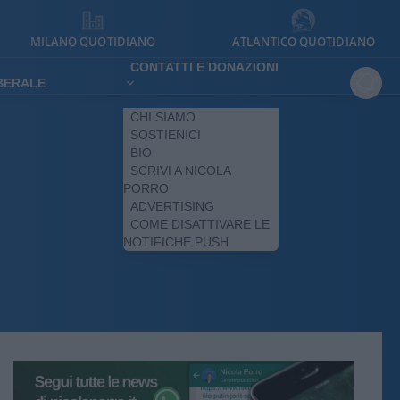
MILANO QUOTIDIANO
ATLANTICO QUOTIDIANO
CONTATTI E DONAZIONI
IBERALE
CHI SIAMO
SOSTIENICI
BIO
SCRIVI A NICOLA
PORRO
ADVERTISING
COME DISATTIVARE LE
NOTIFICHE PUSH