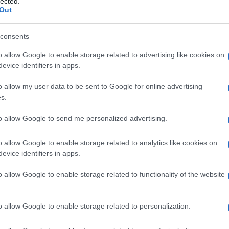
lected.
Out
consents
o allow Google to enable storage related to advertising like cookies on
È cosi nera Kamala? Secondo i sostenitori
evice identifiers in apps.
k Lives matters
e tra i teorici della
iana, il padre giamaicano. Pedigree nero
o allow my user data to be sent to Google for online advertising
ocuratore generale e poi da senatrice della
s.
teressata alla vita della comunità black, a
to allow Google to send me personalized advertising.
i, durante le primarie, dove era uno dei
a accusarono di avere a suo tempo comminato
o allow Google to enable storage related to analytics like cookies on
iella della figlia di immigrati lascia il tempo
evice identifiers in apps.
no arrivati in California attraversando la
o allow Google to enable storage related to functionality of the website
essore di economia a Stanford, una delle
 una ricercatrice di studi sul cancro presso
o allow Google to enable storage related to personalization.