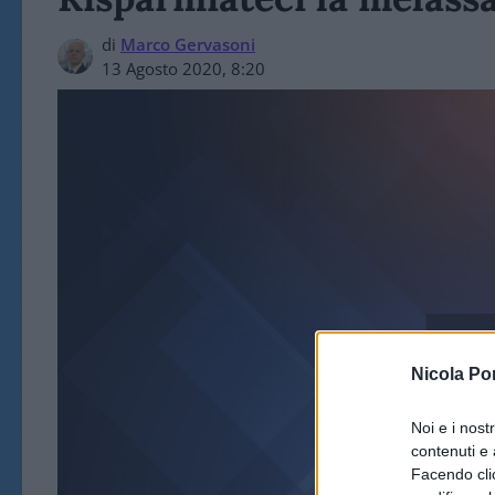
di
Marco Gervasoni
13 Agosto 2020, 8:20
ART
Nicola Po
Noi e i nost
contenuti e 
Facendo clic