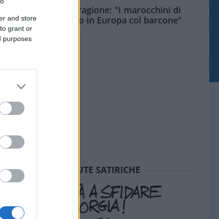
to
Meloni aveva ragione: "I marocchini di
er and store
Ceuta sbarcano in Europa col barcone"
to grant or
ed purposes
SEDUTE SATIRICHE