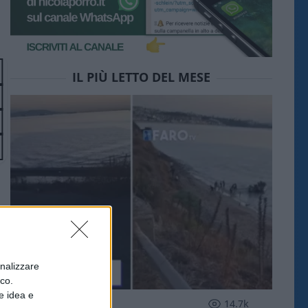
IL PIÙ LETTO DEL MESE
onalizzare
ico.
e idea e
ESTERI
14.7k