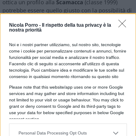
ottica un profilo alla
Scamacca
(classe 1999)
potrebbe essere quello giusto con la possibilità di
far maturare il ragazzo accanto al più esperto
Nicola Porro -
Il rispetto della tua privacy è la
Giroud; l’ex Sassuolo, accostato più volte ai
nostra priorità
rossoneri, è reduce da un anno per nulla brillante
al West Ham (che lo ha prelevato dagli emiliani
Noi e i nostri partner utilizziamo, sul nostro sito, tecnologie
nell’estate del 2022 per una cifra di 36 milioni di
come i cookie per personalizzare contenuti e annunci, fornire
funzionalità per social media e analizzare il nostro traffico.
euro) e
rappresenterebbe per certi versi una
Facendo clic di seguito si acconsente all'utilizzo di questa
scommessa
. Le sue potenzialità sono sotto gli
tecnologia. Puoi cambiare idea e modificare le tue scelte sul
occhi di tutti e la sua voglia di rilanciarsi potrebbe
consenso in qualsiasi momento ritornando su questo sito
costituire l’innesco giusto per una grande
Please note that this website/app uses one or more Google
stagione; difficile prevedere se possa garantire un
services and may gather and store information including but
fatturato di 15-20 gol in un club come il Milan,
not limited to your visit or usage behaviour. You may click to
grant or deny consent to Google and its third-party tags to
tuttavia è attaccante di assoluto interesse e
use your data for below specified purposes in below Google
sarebbe bello rivederlo in Italia già dalla prossima
consent section.
stagione.
Personal Data Processing Opt Outs