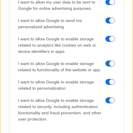
prestito, qualora gli spagnoli abbassassero le
I want to allow my user data to be sent to
Google for online advertising purposes.
proprie pretese.
I want to allow Google to send me
personalized advertising.
La sensazione è che il Milan, per fare un ulteriore
step in avanti in termini di competitività, avrebbe
I want to allow Google to enable storage
bisogno di una tipologia di attaccante di primario
related to analytics like cookies on web or
device identifiers in apps.
standing
che per motivazioni di bilancio e di
sostenibilità finanziaria difficilmente potrà
I want to allow Google to enable storage
arrivare. Se da un lato calciatori come
Harry Kane
related to functionality of the website or app.
del Tottenham appaiono inarrivabili, profili di
I want to allow Google to enable storage
centravanti alla
Icardi
o alla
Lukaku
sarebbero
related to personalization.
utilissimi alla causa rossonera, conoscendo molto
bene il nostro campionato ed essendo dotati di un
I want to allow Google to enable storage
related to security, including authentication
innato vizio del gol; su profili simili, l’ostacolo
functionality and fraud prevention, and other
principale, più che il costo del cartellino, risiede
user protection.
nella politica del tetto agli ingaggi che ovviamente
ha implicazioni in termini di equilibri interni alla