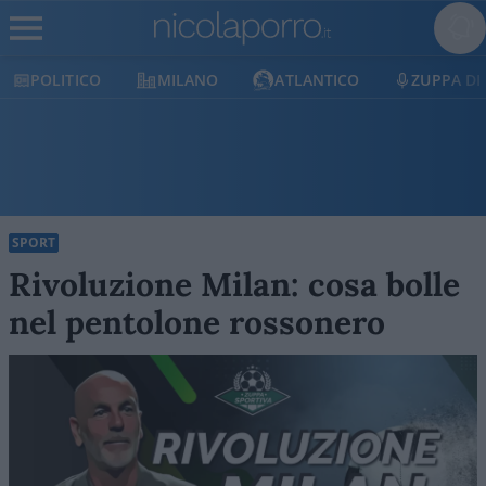
MILANO
ATLANTICO
ZUPPA DI PORRO
E
SPORT
Rivoluzione Milan: cosa bolle
nel pentolone rossonero