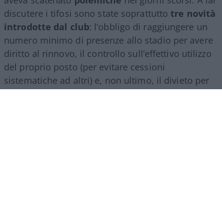
discutere i tifosi sono state soprattutto
tre novità
introdotte dal club
: l’obbligo di raggiungere un
numero minimo di presenze allo stadio per avere
diritto al rinnovo, il controllo sull’effettivo utilizzo
del proprio posto (per evitare cessioni
sistematiche ad altri) e, non ultimo, il divieto per
gli abbonati di indossare i colori della squadra
avversaria. Regole percepite da molti come troppo
invasive nei confronti di chi un titolo d’accesso lo
ha comunque pagato di tasca propria e che hanno
alimentato il sospetto (poi rivelatosi in parte
infondato) che il club potesse arrivare a ritirare
l’abbonamento nel corso della stessa stagione.