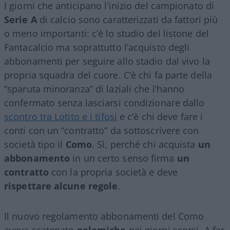
I giorni che anticipano l’inizio del campionato di
Serie A
di calcio sono caratterizzati da fattori più
o meno importanti: c’è lo studio del listone del
Fantacalcio ma soprattutto l’acquisto degli
abbonamenti per seguire allo stadio dal vivo la
propria squadra del cuore. C’è chi fa parte della
“sparuta minoranza” di laziali che l’hanno
confermato senza lasciarsi condizionare dallo
scontro tra Lotito e i tifosi
e c’è chi deve fare i
conti con un “contratto” da sottoscrivere con
società tipo il
Como
. Sì, perché chi acquista
un
abbonamento
in un certo senso firma
un
contratto
con la propria società e deve
rispettare alcune regole
.
Il nuovo regolamento abbonamenti del Como
aveva scatenato
polemiche
nei giorni scorsi. A far