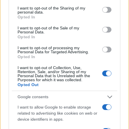
I want to opt-out of the Sharing of my
personal data.
Nelle settimane passate si era parlato anche di
un
Opted In
interessamento del Milan per Morata
ma la
I want to opt-out of the Sale of my
pista si è poi raffreddata; il centravanti della
Personal Data.
Opted In
nazionale spagnola, per duttilità e spirito di
sacrificio si integrerebbe bene nello scacchiere
I want to opt-out of processing my
Personal Data for Targeted Advertising.
rossonero tuttavia non si può dire che abbia il
Opted In
pedigree del bomber di razza. Negli ultimi giorni
I want to opt-out of Collection, Use,
sono in ascesa le quotazioni dell’iraniano Taremi
Retention, Sale, and/or Sharing of my
Personal Data that Is Unrelated with the
(classe 1992) del Porto ma come sappiamo la
Purposes for which it was collected.
società lusitana è una “bottega cara” ed ancora vi
Opted Out
è una certa distanza tra domanda (non meno di 20
Google consents
milioni di euro) ed offerta (inferiore ai 15 milioni
I want to allow Google to enable storage
di euro); altro calciatore accostato al Milan è
related to advertising like cookies on web or
Danjuma (classe 1997) del Villarreal che potrebbe
device identifiers in apps.
diventare un obiettivo concreto, magari in