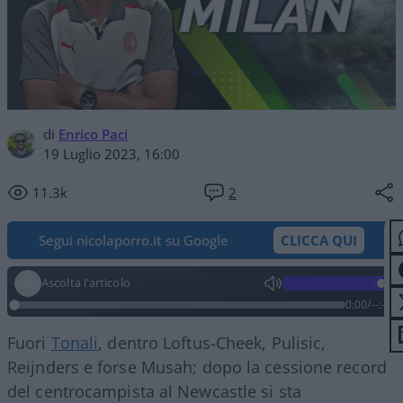
di
Enrico Paci
19 Luglio 2023, 16:00
11.3k
2
Segui nicolaporro.it su Google
CLICCA QUI
Ascolta l'articolo
0:00
/
--:--
Fuori
Tonali
, dentro Loftus-Cheek, Pulisic,
Reijnders e forse Musah; dopo la cessione record
del centrocampista al Newcastle si sta