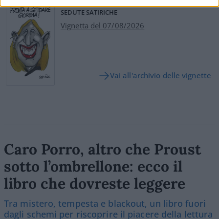
SEDUTE SATIRICHE
Vignetta del 07/08/2026
Vai all'archivio delle vignette
Caro Porro, altro che Proust
sotto l’ombrellone: ecco il
libro che dovreste leggere
Tra mistero, tempesta e blackout, un libro fuori
dagli schemi per riscoprire il piacere della lettura