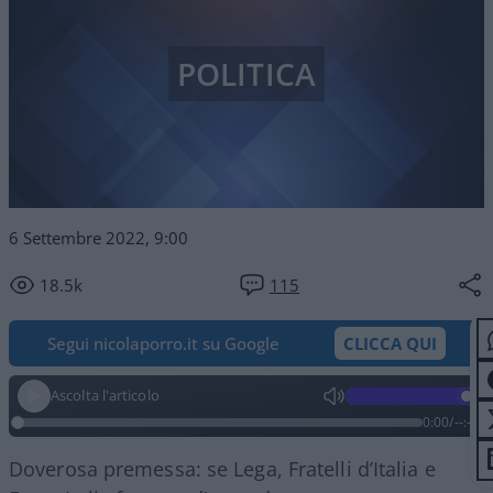
POLITICA
6 Settembre 2022, 9:00
18.5k
115
Segui nicolaporro.it su Google
CLICCA QUI
Ascolta l'articolo
0:00
/
--:--
Doverosa premessa: se Lega, Fratelli d’Italia e