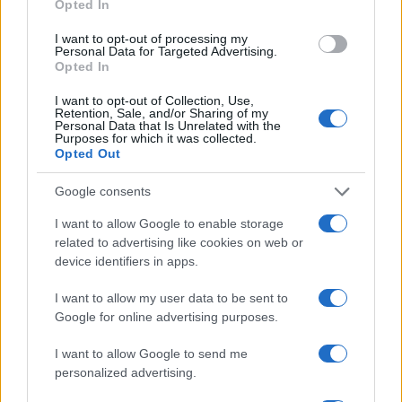
Opted In
via ad una mini-polemica tutta interna al
centrodestra e dall’altra cerca di presentare la
I want to opt-out of processing my
Personal Data for Targeted Advertising.
leader di Fratelli d’Italia come una continuazione
Opted In
dell’agenda Draghi, pur essendo FdI l’unico partito
I want to opt-out of Collection, Use,
di opposizione del governo dell’ex banchiere.
La
Retention, Sale, and/or Sharing of my
Personal Data that Is Unrelated with the
Lega infatti vorrebbe aumentare il deficit
per
Purposes for which it was collected.
Opted Out
sostenere famiglie e imprese contro il caro
bollette, ipotesi già scartata sia dal premier in
Google consents
carica che da quello in pectore. Salvini
I want to allow Google to enable storage
metterebbe 30 miliardi di euro “a debito” piuttosto
related to advertising like cookies on web or
che “perdere un milione di posti di lavoro”; Meloni
device identifiers in apps.
invece no, o almeno non adesso, visto che “siamo
I want to allow my user data to be sent to
indebitati oltre misura”.
Google for online advertising purposes.
I want to allow Google to send me
personalized advertising.
Sfumature, si dirà. Che però iniziano ad essere