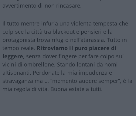
avvertimento di non rincasare.
Il tutto mentre infuria una violenta tempesta che
colpisce la città tra blackout e pensieri e la
protagonista trova rifugio nell’atarassia. Tutto in
tempo reale.
Ritroviamo il puro piacere di
leggere,
senza dover fingere per fare colpo sui
vicini di ombrellone. Stando lontani da nomi
altisonanti. Perdonate la mia impudenza e
stravaganza ma … “memento audere semper”, è la
mia regola di vita. Buona estate a tutti.