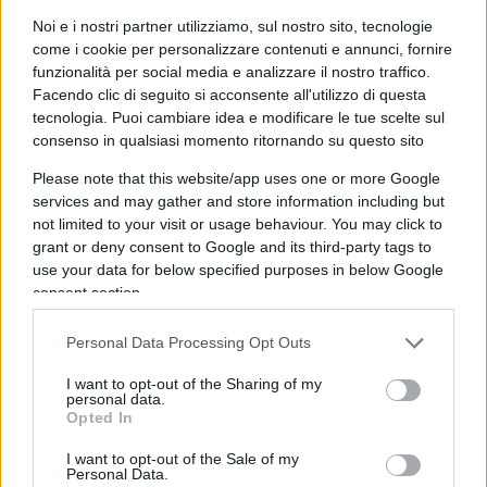
“l’anello debole della Nato” (“se l’Italia si sfila dagli
Noi e i nostri partner utilizziamo, sul nostro sito, tecnologie
alleati, per l’Ucraina non cambia niente, per noi
come i cookie per personalizzare contenuti e annunci, fornire
moltissimo”) e per ora il confronto sembra
funzionalità per social media e analizzare il nostro traffico.
rinviato. Ma tornerà a galla e, se davvero
Facendo clic di seguito si acconsente all'utilizzo di questa
tecnologia. Puoi cambiare idea e modificare le tue scelte sul
Mattarella dovesse affidare l’incarico al
consenso in qualsiasi momento ritornando su questo sito
centrodestra, bisognerà pure trovare un punto di
sintesi.
Please note that this website/app uses one or more Google
services and may gather and store information including but
not limited to your visit or usage behaviour. You may click to
Debito o non debito, questo è il
grant or deny consent to Google and its third-party tags to
use your data for below specified purposes in below Google
dilemma
consent section.
Punto di contatto che per ora manca anche sulle
Personal Data Processing Opt Outs
soluzioni alla crisi energetica
. Ieri, per la prima
I want to opt-out of the Sharing of my
volta dall’inizio di questa campagna elettorale,
personal data.
Salvini è stato chiaro e diretto: “Sull’intervento
Opted In
immediato la vedo in maniera diversa rispetto a
I want to opt-out of the Sale of my
Draghi e Meloni”. Una frase che da una parte dà il
Personal Data.