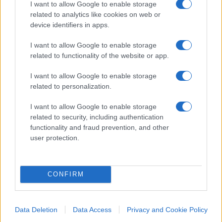
sempre più marcate. Sanzioni, armi all’Ucraina,
I want to allow Google to enable storage
related to analytics like cookies on web or
debito pubblico e ovviamente anche legge
device identifiers in apps.
sull’autonomia cui “Giorgia Meloni non può dire
‘nì'”. La forza del centrodestra è che abbiamo un
I want to allow Google to enable storage
related to functionality of the website or app.
programma comune”, ribadiscono i leader in coro.
“Ci sono sfumature” ma “sui cardini, tasse, riforma
I want to allow Google to enable storage
delle pensioni e del lavoro, siamo d’accordo”. La
related to personalization.
domanda è: riusciranno anche a trasformarlo in
I want to allow Google to enable storage
realtà?
related to security, including authentication
functionality and fraud prevention, and other
user protection.
#CENTRODESTRA
#GIORGIA MELONI
#MATTEO SALVINI
CONFIRM
115
Leggi i commenti
Data Deletion
Data Access
Privacy and Cookie Policy