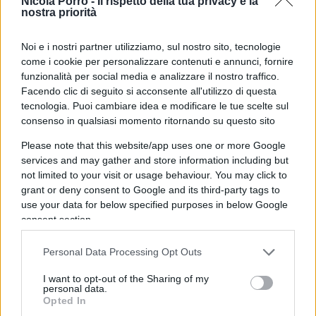
Nicola Porro -
Il rispetto della tua privacy è la
nostra priorità
I servizi di base non sono crollati perché seguono
un modello cooperativo ma senza il censimento,
Noi e i nostri partner utilizziamo, sul nostro sito, tecnologie
Santa Cruz e altre quattro città continuano a
come i cookie per personalizzare contenuti e annunci, fornire
funzionalità per social media e analizzare il nostro traffico.
riempirsi di persone ma senza ricevere i soldi per
Facendo clic di seguito si acconsente all'utilizzo di questa
soddisfare le loro richieste.
tecnologia. Puoi cambiare idea e modificare le tue scelte sul
consenso in qualsiasi momento ritornando su questo sito
Please note that this website/app uses one or more Google
2) In secondo luogo,
la rappresentanza politica
.
services and may gather and store information including but
not limited to your visit or usage behaviour. You may click to
grant or deny consent to Google and its third-party tags to
Più popolazione censita vuole dire più
use your data for below specified purposes in below Google
consent section.
parlamentari. Santa Cruz otterrebbe più
rappresentanza in Parlamento con il nuovo
Personal Data Processing Opt Outs
censimento, ecco perché non l’hanno fatto
adesso, anche se era tutto pronto.
La data era
I want to opt-out of the Sharing of my
personal data.
già stata fissata per il 16 novembre
ma è stata
Opted In