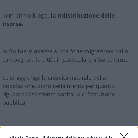
1) In primo luogo,
la ridistribuzione delle
risorse
.
In Bolivia si assiste a una forte migrazione dalla
campagna alla città, in particolare a Santa Cruz.
Se si aggiunge la crescita naturale della
popolazione, sono nella merda per quanto
riguarda l’assistenza sanitaria e l’istruzione
pubblica.
Mancano medici, insegnanti, scuole, ospedali.