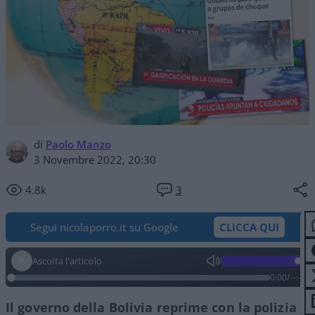
di
Paolo Manzo
3 Novembre 2022, 20:30
4.8k
3
Segui nicolaporro.it su Google
CLICCA QUI
Ascolta l'articolo
0:00
/
--:--
Il governo della Bolivia reprime con la polizia e