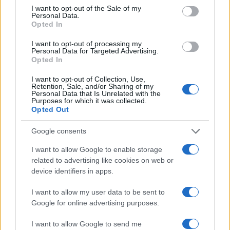
rinviata al 2024 perché le prossime elezioni
I want to opt-out of the Sale of my
generali si terranno nel 2025 e il governo non
Personal Data.
Opted In
vuole applicare la nuova distribuzione dei seggi,
perché a Santa Cruz ha una maggioranza di
I want to opt-out of processing my
Personal Data for Targeted Advertising.
opposizione.
Opted In
I want to opt-out of Collection, Use,
Oggi, la novità è la violenza promossa dal governo
Retention, Sale, and/or Sharing of my
Personal Data that Is Unrelated with the
per
sedare la protesta
attraverso la repressione
Purposes for which it was collected.
Opted Out
della polizia e le marce dei gruppi filogovernativi,
come i contadini portati a colonizzare le province
Google consents
di Santa Cruz e inviati nella capitale.
I want to allow Google to enable storage
related to advertising like cookies on web or
device identifiers in apps.
Un’altra cosa è che lo sciopero a Santa Cruz è
dannoso per le altre città, perché Santa Cruz è il
I want to allow my user data to be sent to
motore economico che alimenta il paese.
Google for online advertising purposes.
I want to allow Google to send me