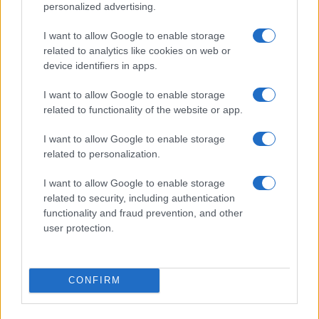
Cochabamba già sente la mancanza di cibo per gli
personalized advertising.
allevamenti di maiali e polli.
I want to allow Google to enable storage
related to analytics like cookies on web or
Ieri i comitati civici degli altri 8 dipartimenti hanno
device identifiers in apps.
chiesto al governo di
fermare la repressione
a
I want to allow Google to enable storage
Santa Cruz, altrimenti potrebbero unirsi alle
related to functionality of the website or app.
proteste.
I want to allow Google to enable storage
related to personalization.
La lotta per il censimento è un beneficio per tutta
la Bolivia, ma solo Santa Cruz sta combattendo
I want to allow Google to enable storage
related to security, including authentication
sino ad ora.
functionality and fraud prevention, and other
user protection.
È già successo in passato, con le richieste di
royalties sugli idrocarburi, di elezione dei
governatori (nominati dal presidente), di fondi per
CONFIRM
le municipalità e l’autogestione. Santa Cruz ha