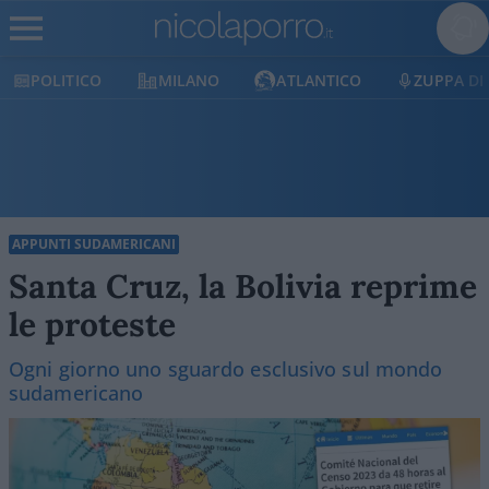
CO
MILANO
ATLANTICO
ZUPPA DI PORRO
APPUNTI SUDAMERICANI
Santa Cruz, la Bolivia reprime
le proteste
Ogni giorno uno sguardo esclusivo sul mondo
sudamericano