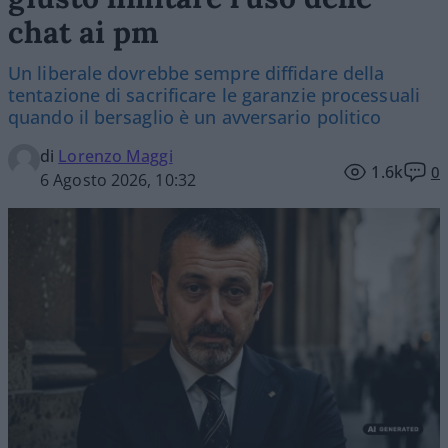
chat ai pm
Un liberale dovrebbe sempre diffidare della
tentazione di sacrificare le garanzie processuali
quando il bersaglio è un avversario politico
di
Lorenzo Maggi
1.6k
0
6 Agosto 2026, 10:32