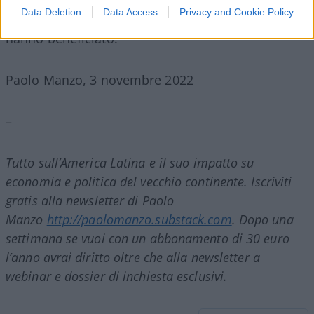
lottato storicamente fin dagli anni ’60 contro i
Data Deletion
Data Access
Privacy and Cookie Policy
governi centralisti dell’epoca. E alla fine tutti ne
hanno beneficiato.
Paolo Manzo, 3 novembre 2022
–
Tutto sull’America Latina e il suo impatto su
economia e politica del vecchio continente. Iscriviti
gratis alla newsletter di Paolo
Manzo
http://paolomanzo.substack.com
. Dopo una
settimana se vuoi con un abbonamento di 30 euro
l’anno avrai diritto oltre che alla newsletter a
webinar e dossier di inchiesta esclusivi.