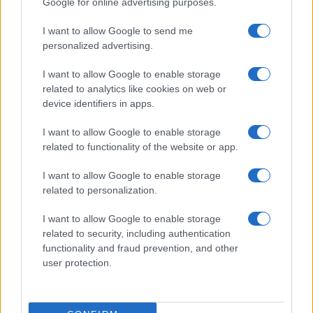
Google for online advertising purposes.
totalmente inutili.
I want to allow Google to send me
personalized advertising.
Giuseppe De Lorenzo, 16 marzo 2025
I want to allow Google to enable storage
related to analytics like cookies on web or
device identifiers in apps.
Nicolaporro.it è anche su Whatsapp. È sufficiente
cliccare qui
per iscriversi al canale ed essere sempre
I want to allow Google to enable storage
related to functionality of the website or app.
aggiornati (gratis).
I want to allow Google to enable storage
related to personalization.
#MICHELE SERRA
I want to allow Google to enable storage
related to security, including authentication
28
functionality and fraud prevention, and other
Leggi i commenti
user protection.
SEDUTE SATIRICHE