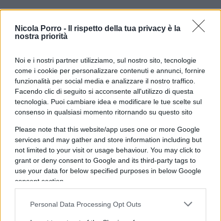
Leggi anche:
Nicola Porro -
Il rispetto della tua privacy è la
nostra priorità
Cosa ve ne fate di quella piazza piena?
di Max
Noi e i nostri partner utilizziamo, sul nostro sito, tecnologie
del papa
come i cookie per personalizzare contenuti e annunci, fornire
funzionalità per social media e analizzare il nostro traffico.
Facendo clic di seguito si acconsente all'utilizzo di questa
Per dire. L’ultima Supermedia calcolata da
tecnologia. Puoi cambiare idea e modificare le tue scelte sul
Francesco Pregliasco sui
sondaggi
elettorali
ci
consenso in qualsiasi momento ritornando su questo sito
dice che Fratelli d’Italia veleggia poco sotto il 30%,
Please note that this website/app uses one or more Google
Forza Italia al 9,3% e la Lega all’8,4%. Totale del
services and may gather and store information including but
not limited to your visit or usage behaviour. You may click to
centrodestra: 48,4% quasi due punti in più
grant or deny consent to Google and its third-party tags to
rispetto alle elezioni che hanno incoronato
use your data for below specified purposes in below Google
Giorgia
Meloni
premier. Di contro, il
consent section.
centrosinistra sta intorno al 30,9% e neppure il
Personal Data Processing Opt Outs
12% del Movimento Cinque Stelle sarebbe
sufficiente per scalzare “le destre” da Palazzo