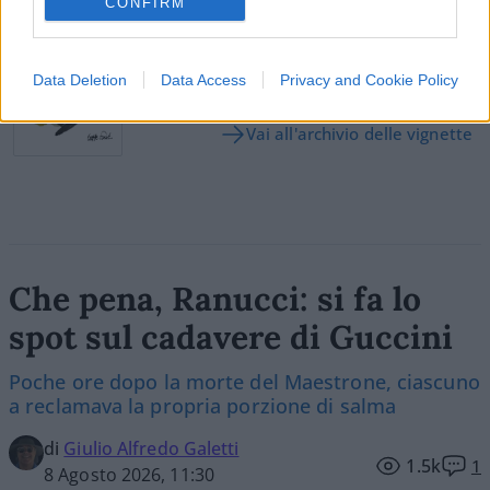
CONFIRM
Vignetta del 07/08/2026
Data Deletion
Data Access
Privacy and Cookie Policy
Vai all'archivio delle vignette
Che pena, Ranucci: si fa lo
spot sul cadavere di Guccini
Poche ore dopo la morte del Maestrone, ciascuno
a reclamava la propria porzione di salma
di
Giulio Alfredo Galetti
1.5k
1
8 Agosto 2026, 11:30