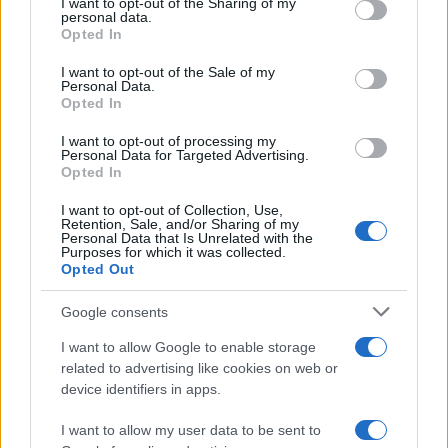
I want to opt-out of the Sharing of my
personal data.
Chigi. Per riuscirsi bisognerebbe mettere insieme
Opted In
un po’ tutti, da Renzi a Calenda, passando per
I want to opt-out of the Sale of my
Conte e Bonelli. Ed è proprio questo,
Personal Data.
paradossalmente, che la piazza di
Michele Serra
Opted In
ha dimostrato essere impossibile.
I want to opt-out of processing my
Personal Data for Targeted Advertising.
Opted In
I want to opt-out of Collection, Use,
Se infatti Azione, Italia Viva, +Europa, Verdi,
Retention, Sale, and/or Sharing of my
Personal Data that Is Unrelated with the
Sinistra, Pd e M5S non sono riusciti ad unirsi
Purposes for which it was collected.
Opted Out
neppure sotto
il fumosissimo manifesto
dell’Amaca di
Repubblica
, che diceva tutto e
Google consents
niente, armi sì ma anche no, Nato sì ma forse
I want to allow Google to enable storage
boh, più Europa ma non quella del ReArm Ue,
related to advertising like cookies on web or
allora è evidente anche ai polli che sarebbe folle
device identifiers in apps.
ipotizzare un campo largo con un programma
I want to allow my user data to be sent to
elettorale compiuto. Sarete anche “tantissimi”, ma