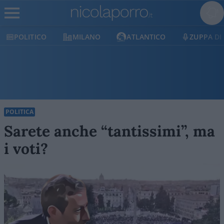
MILANO
ATLANTICO
ZUPPA DI PORRO
E
POLITICA
Sarete anche “tantissimi”, ma
i voti?