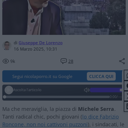
di
Giuseppe De Lorenzo
16 Marzo 2025, 10:31
9k
28
Segui nicolaporro.it su Google
CLICCA QUI
Ascolta l'articolo
0:00
/
--:--
Ma che meraviglia, la piazza di
Michele
Serra
.
Tanti radical chic, pochi giovani (
lo dice Fabrizio
Roncone, non noi cattivoni puzzoni
), i sindacati, le