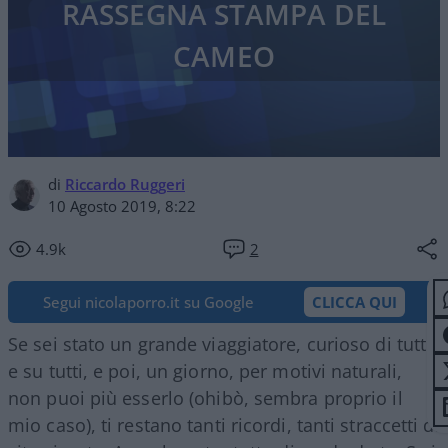
RASSEGNA STAMPA DEL
CAMEO
di
Riccardo Ruggeri
10 Agosto 2019, 8:22
4.9k
2
Segui nicolaporro.it su Google
CLICCA QUI
Se sei stato un grande viaggiatore, curioso di tutto
e su tutti, e poi, un giorno, per motivi naturali,
non puoi più esserlo (ohibò, sembra proprio il
mio caso), ti restano tanti ricordi, tanti straccetti di