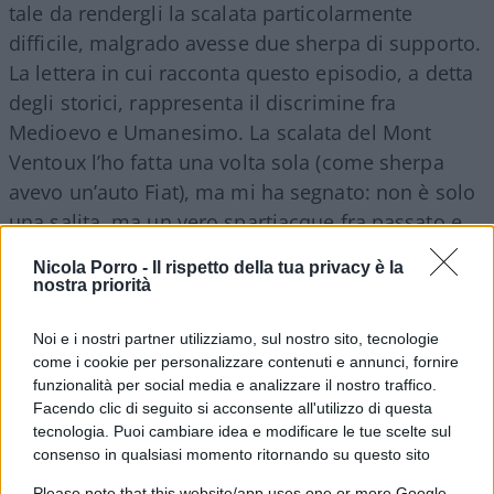
tale da rendergli la scalata particolarmente
difficile, malgrado avesse due sherpa di supporto.
La lettera in cui racconta questo episodio, a detta
degli storici, rappresenta il discrimine fra
Medioevo e Umanesimo. La scalata del Mont
Ventoux l’ho fatta una volta sola (come sherpa
avevo un’auto Fiat), ma mi ha segnato: non è solo
una salita, ma un vero spartiacque fra passato e
futuro. Il punto di partenza è un delizioso paesino
Nicola Porro -
Il rispetto della tua privacy è la
provenzale di pietra e di viti di vini pregiati,
nostra priorità
Bédon, a 300 metri di altitudine. In 22,7 km si
copre un dislivello di 1616 metri (come succede
Noi e i nostri partner utilizziamo, sul nostro sito, tecnologie
come i cookie per personalizzare contenuti e annunci, fornire
per la mitica parete nord dell’Eiger), con una
funzionalità per social media e analizzare il nostro traffico.
pendenza media del 7%. Se hai certe sensibilità
Facendo clic di seguito si acconsente all'utilizzo di questa
puoi considerarlo un percorso di vita, ci sono, in
tecnologia. Puoi cambiare idea e modificare le tue scelte sul
consenso in qualsiasi momento ritornando su questo sito
successione, tre tratti, la giovinezza spensierata, la
serena maturità, l’imbarazzante vecchiaia.
Please note that this website/app uses one or more Google