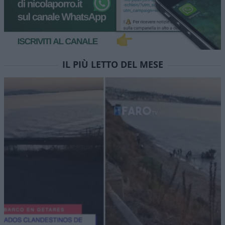
nostro amore”. Il retroscena
struggente su Pino Daniele
La moglie Fabiola Sciabbarrasi racconta il ruolo
decisivo dell’attore e il messaggio d’amore
nascosto nell’ultimo concerto del cantautore
di Ivan Mazzoletti
1.5k
0
5 Agosto 2026, 20:00