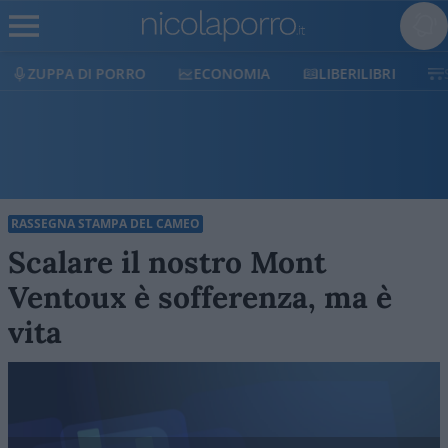
I PORRO
ECONOMIA
LIBERILIBRI
SHOP
S
RASSEGNA STAMPA DEL CAMEO
Scalare il nostro Mont
Ventoux è sofferenza, ma è
vita