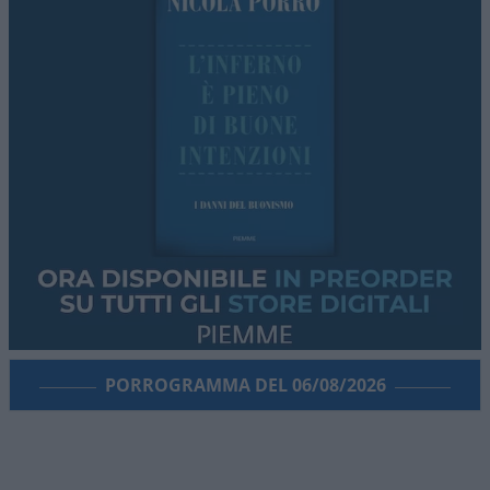
degli anni a venire della loro storia.
È da questi due elementi del racconto — il ruolo
di Troisi come
“Cupido” della coppia
e
un
dettaglio sull’ultimo concerto di Pino
— che
nasce l’esercizio che segue: un “cosa sarebbe
successo se” costruito sulle parole e le
interpretazioni della stessa Fabiola.