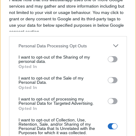
services and may gather and store information including but
not limited to your visit or usage behaviour. You may click to
grant or deny consent to Google and its third-party tags to
Nel
primo tratto
, circa 5 km, la strada sale,
use your data for below specified purposes in below Google
consent section.
poche difficoltà, la pendenza è del 5% e così arrivi
al famoso “Virage di Saint Estéve”. Lì comincia il
Personal Data Processing Opt Outs
secondo tratto
, è un tornante secco ove la
I want to opt-out of the Sharing of my
pendenza raddoppia di colpo. Da quel momento,
personal data.
resta fissa al 10% e dura per una decina di
Opted In
chilometri, ma il contesto è bellissimo, sei
I want to opt-out of the Sale of my
immerso in una foresta di larici e di cedri, l’aria è
Personal Data.
Opted In
purissima e profumata. In lontananza vedi Chalet-
Reynard, il punto di ristoro. Qua finisce il mondo
I want to opt-out of processing my
Personal Data for Targeted Advertising.
civile, finisce la terra. Sei nel
terzo tratto
, il
Opted In
paesaggio si fa lunare con spicchi marziani, ti
I want to opt-out of Collection, Use,
senti solo, nessuno può aiutarti, non puoi tornare
Retention, Sale, and/or Sharing of my
Personal Data that Is Unrelated with the
indietro, devi andare avanti, fino alla cima,
Purposes for which it was collected.