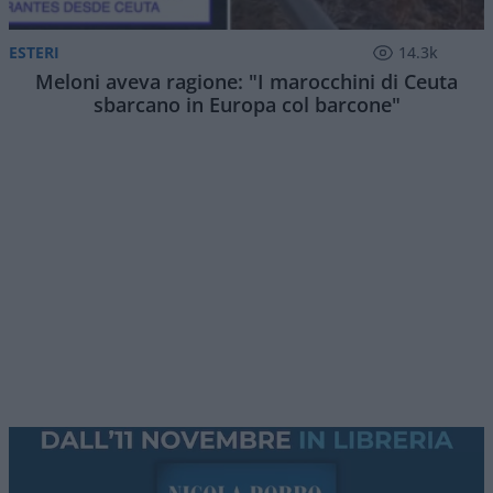
Fabiola Sciabbarrasi
, modella e moglie di
Pino
Daniele
, è stata ospite di Hoara Borselli nel
podcast Sette Vite nel corso del quale ha
ripercorso la sua storia con il cantautore
napoletano scomparso improvvisamente nel
gennaio 2015. Pochi giorni prima aveva cantato
per il Capodanno in diretta televisiva. Che cosa
aveva cantato e perché? Nell’intervista, Fabiola è
tornata anche su un altro protagonista di quella
vicenda:
Massimo Troisi
, l’attore che nel 1993 li
presentò e che morì l’anno successivo, senza
poter più far parte, nemmeno indirettamente,