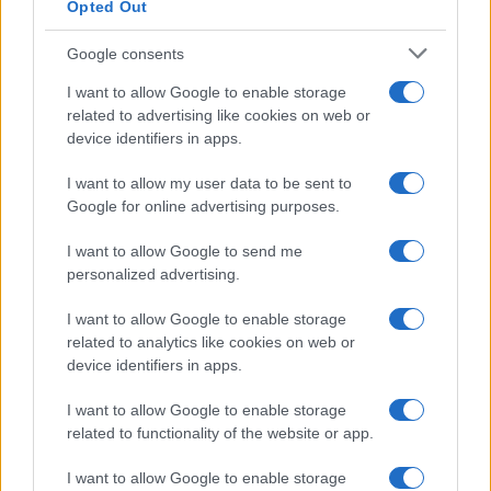
Opted Out
incontro al tuo destino. La pendenza ora è al 7-8%
ma il mistral da un lato e il sole a palla dall’altro, ti
Google consents
tolgono il fiato, ti tagliano le gambe, ti cuociono il
I want to allow Google to enable storage
cervello, ti coprono la vista, ti sferzano l’anima.
related to advertising like cookies on web or
device identifiers in apps.
A due km dal traguardo (il vento è talmente forte
I want to allow my user data to be sent to
che ha abbattuto l’arco dell’arrivo) vedi la stele che
Google for online advertising purposes.
ricorda Tom Simpson, ed è un’altra mazzata
I want to allow Google to send me
psicologica. Come fosse un film ti passano
personalized advertising.
davanti agli occhi tutti i miti del ciclismo che il
Mont Ventoux ha creato, dal principe Charly Gaul,
I want to allow Google to enable storage
related to analytics like cookies on web or
a Fausto Coppi, a Gino Bartali, alla crisi di Ferdi
device identifiers in apps.
Kubler, alla resurrezione di Bernard Thévenet, al
malore di Eddy Mercks, alla vittoria mito del
I want to allow Google to enable storage
Pirata. Con la sua morte, il mio amore giovanile
related to functionality of the website or app.
per il ciclismo si spense di colpo.
I want to allow Google to enable storage