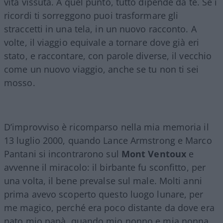
vita vissuta. A quel punto, tutto dipende da te. Se i
ricordi ti sorreggono puoi trasformare gli
straccetti in una tela, in un nuovo racconto. A
volte, il viaggio equivale a tornare dove già eri
stato, e raccontare, con parole diverse, il vecchio
come un nuovo viaggio, anche se tu non ti sei
mosso.
D’improvviso è ricomparso nella mia memoria il
13 luglio 2000, quando Lance Armstrong e Marco
Pantani si incontrarono sul
Mont Ventoux
e
avvenne il miracolo: il birbante fu sconfitto, per
una volta, il bene prevalse sul male. Molti anni
prima avevo scoperto questo luogo lunare, per
me magico, perché era poco distante da dove era
nato mio papà, quando mio nonno e mia nonna