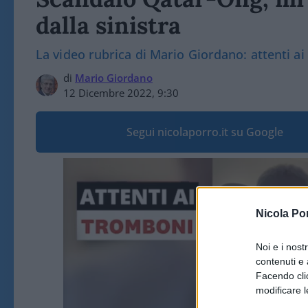
dalla sinistra
La video rubrica di Mario Giordano: attenti a
di
Mario Giordano
12 Dicembre 2022, 9:30
Segui nicolaporro.it su Google
Video
Player
Nicola Po
Noi e i nost
contenuti e 
Facendo clic
modificare l