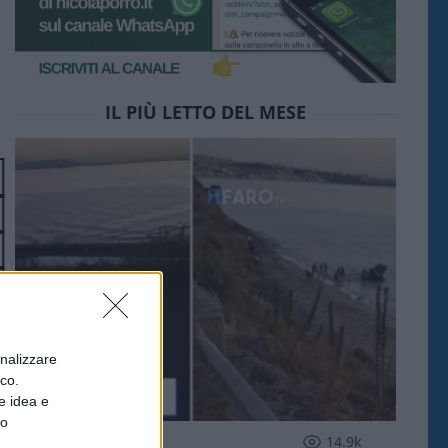
IL PIÙ LETTO DEL MESE
onalizzare
ico.
e idea e
to
ESTERI
14.9k