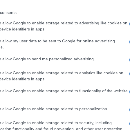
 spesso si nascondono interessi assai più
consents
o allow Google to enable storage related to advertising like cookies on
ttenti a frasi roboanti come “non c’è pace
evice identifiers in apps.
rché dietro queste sigle, a volte ma non
o allow my user data to be sent to Google for online advertising
sa di assai meno nobile…
s.
to allow Google to send me personalized advertising.
Mario Giordano.
o allow Google to enable storage related to analytics like cookies on
evice identifiers in apps.
 UE
#QATAR
o allow Google to enable storage related to functionality of the website
22
o allow Google to enable storage related to personalization.
Leggi i commenti
o allow Google to enable storage related to security, including
cation functionality and fraud prevention, and other user protection.