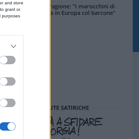
er and store
Meloni aveva ragione: "I marocchini di
to grant or
Ceuta sbarcano in Europa col barcone"
ed purposes
SEDUTE SATIRICHE