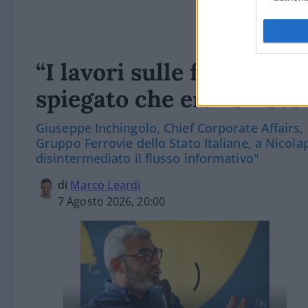
“I lavori sulle ferrovie 
spiegato che erano nece
Giuseppe Inchingolo, Chief Corporate Affairs,
Gruppo Ferrovie dello Stato Italiane, a Nicola
disintermediato il flusso informativo"
di
Marco Leardi
7 Agosto 2026, 20:00