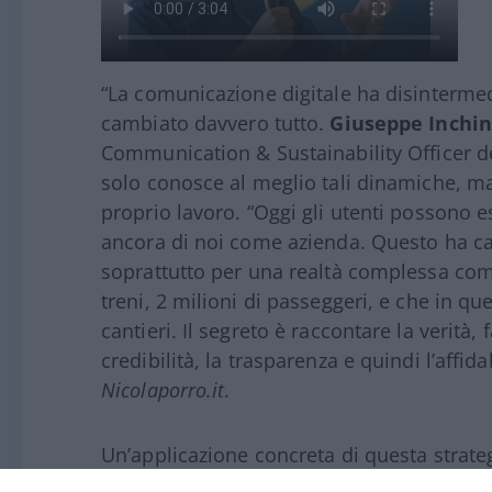
“La comunicazione digitale ha disintermed
cambiato davvero tutto.
Giuseppe Inchin
Communication & Sustainability Officer de
solo conosce al meglio tali dinamiche, ma
proprio lavoro. “Oggi gli utenti possono e
ancora di noi come azienda. Questo ha c
soprattutto per una realtà complessa co
treni, 2 milioni di passeggeri, e che in 
cantieri. Il segreto è raccontare la verità, 
credibilità, la trasparenza e quindi l’affid
Nicolaporro.it
.
Un’applicazione concreta di questa strate
del cavalcaferrovia “Ponte al Pino” di Fi