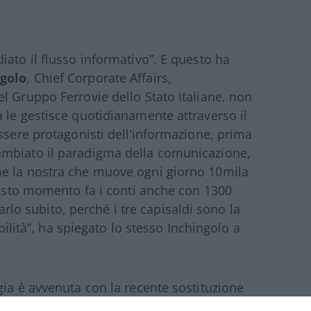
iato il flusso informativo”. E questo ha
golo
, Chief Corporate Affairs,
l Gruppo Ferrovie dello Stato Italiane, non
 le gestisce quotidianamente attraverso il
ssere protagonisti dell’informazione, prima
ambiato il paradigma della comunicazione,
me la nostra che muove ogni giorno 10mila
questo momento fa i conti anche con 1300
farlo subito, perché i tre capisaldi sono la
abilità”, ha spiegato lo stesso Inchingolo a
gia è avvenuta con la recente sostituzione
renze, imponente operazione che ha