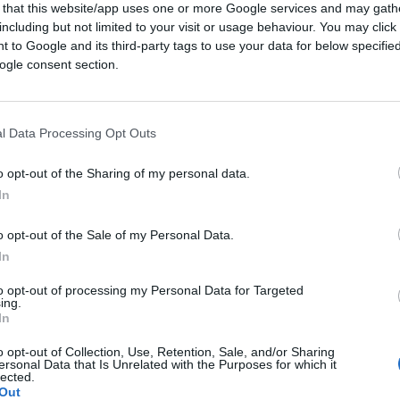
 that this website/app uses one or more Google services and may gath
including but not limited to your visit or usage behaviour. You may click 
 to Google and its third-party tags to use your data for below specifi
ogle consent section.
01:47
l Data Processing Opt Outs
orni che leggendo le vicende relative
allo
o opt-out of the Sharing of my personal data.
la serietà della vicenda, mi scappa da
In
anda, semplice semplice: dove eravate?
o opt-out of the Sale of my Personal Data.
In
enti alle
Ong
perché alcune di loro, non
to opt-out of processing my Personal Data for Targeted
ing.
tanto uno schermo al business? Dove eravate
In
i alla falsa solidarietà”, “attenti ai paladini
o opt-out of Collection, Use, Retention, Sale, and/or Sharing
 e spesso molto distorto? Dove eravate
ersonal Data that Is Unrelated with the Purposes for which it
lected.
mostrano come amanti degli altri e della
Out