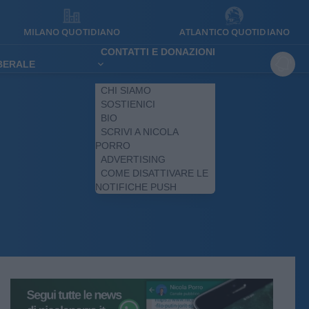
MILANO QUOTIDIANO
ATLANTICO QUOTIDIANO
CONTATTI E DONAZIONI
IBERALE
CHI SIAMO
SOSTIENICI
BIO
SCRIVI A NICOLA
PORRO
ADVERTISING
COME DISATTIVARE LE
NOTIFICHE PUSH