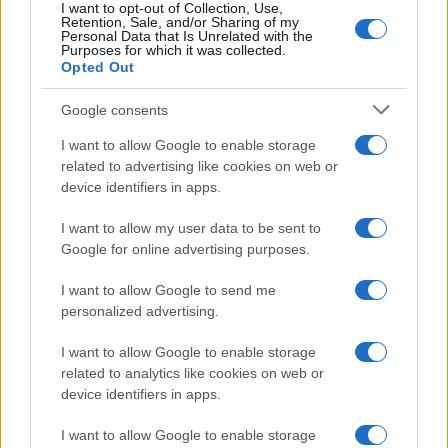
I want to opt-out of Collection, Use,
inchiodarlo, anche dei vestiti sporchi di sangue e
Retention, Sale, and/or Sharing of my
Personal Data that Is Unrelated with the
qualche parziale ammissione.
Una donna che
Purposes for which it was collected.
viveva nella paura
come si può riscontrare dalle
Opted Out
parole dette all’epoca dall’avvocato della famiglia,
Google consents
Salvatore Cannata: “Valentina Giunta viveva da
I want to allow Google to enable storage
anni nella paura che qualcosa di grave le sarebbe
related to advertising like cookies on web or
potuto accadere”. Valentina aveva paura nella sua
device identifiers in apps.
vecchia abitazione e per questo “da alcuni mesi si
era trasferita insieme al padre in un’altra
I want to allow my user data to be sent to
Google for online advertising purposes.
abitazione presa in locazione”, aveva spiegato
l’avvocato.
I want to allow Google to send me
personalized advertising.
A detta del penalista erano stati diversi gli episodi
I want to allow Google to enable storage
di violenza ai danni della giovane mamma e della
related to analytics like cookies on web or
device identifiers in apps.
sua famiglia registrati nell’ultimo anno. Episodi
che vedevano come protagonisti attivi la famiglia
I want to allow Google to enable storage