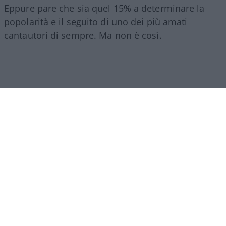
Eppure pare che sia quel 15% a determinare la
popolarità e il seguito di uno dei più amati
cantautori di sempre. Ma non è così.
La massa predominante della produzione
Gucciniana si dirama in filoni tra loro