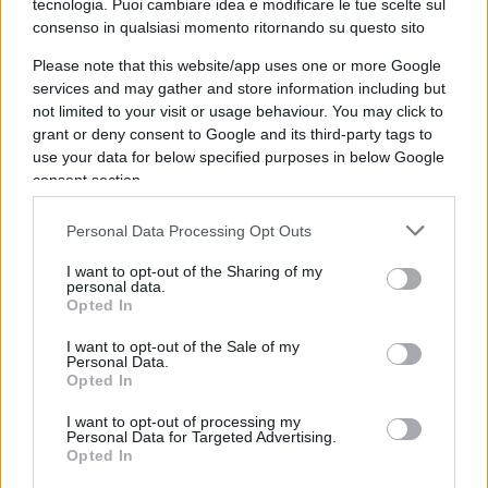
tecnologia. Puoi cambiare idea e modificare le tue scelte sul
consenso in qualsiasi momento ritornando su questo sito
Please note that this website/app uses one or more Google
services and may gather and store information including but
not limited to your visit or usage behaviour. You may click to
grant or deny consent to Google and its third-party tags to
use your data for below specified purposes in below Google
consent section.
Personal Data Processing Opt Outs
Clicca sulla foto: iscriviti al canale WhatsApp
I want to opt-out of the Sharing of my
personal data.
Opted In
È vero, la madre voleva allontanarlo dal padre,
I want to opt-out of the Sale of my
affinché non seguisse le sue orme, minacciando
Personal Data.
Opted In
addirittura un trasferimento. Sarebbe stato
proprio questo il movente secondo l’accusa. Il
I want to opt-out of processing my
Personal Data for Targeted Advertising.
ragazzo era stato fermato a poco più di 36 ore
Opted In
dall’omicidio grazie all’analisi del suo cellulare. A