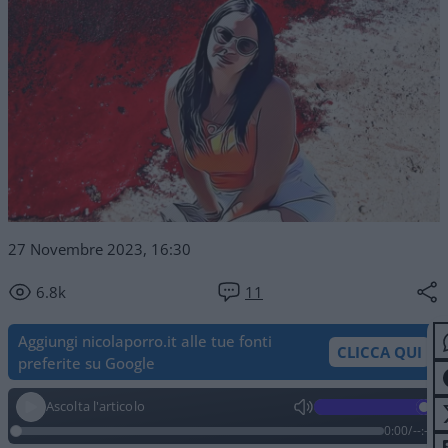
27 Novembre 2023, 16:30
6.8k
11
Aggiungi nicolaporro.it alle tue fonti
CLICCA QUI
preferite su Google
Ascolta l'articolo
0:00
/
--:--