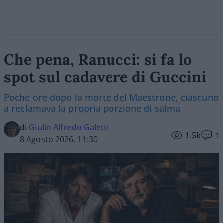
Che pena, Ranucci: si fa lo
spot sul cadavere di Guccini
Poche ore dopo la morte del Maestrone, ciascuno
a reclamava la propria porzione di salma
di
Giulio Alfredo Galetti
1.5k
1
8 Agosto 2026, 11:30