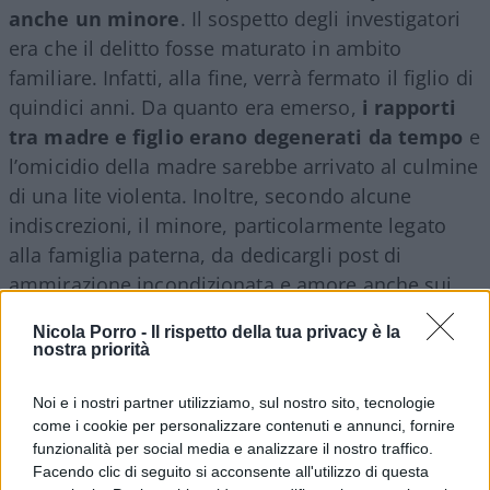
anche un minore
. Il sospetto degli investigatori
era che il delitto fosse maturato in ambito
familiare. Infatti, alla fine, verrà fermato il figlio di
quindici anni. Da quanto era emerso,
i rapporti
tra madre e figlio erano degenerati da tempo
e
l’omicidio della madre sarebbe arrivato al culmine
di una lite violenta. Inoltre, secondo alcune
indiscrezioni, il minore, particolarmente legato
alla famiglia paterna, da dedicargli post di
ammirazione incondizionata e amore anche sui
social, temeva che la madre lo volesse allontanare
Nicola Porro -
Il rispetto della tua privacy è la
da padre e dal nonno paterno.
nostra priorità
Noi e i nostri partner utilizziamo, sul nostro sito, tecnologie
come i cookie per personalizzare contenuti e annunci, fornire
funzionalità per social media e analizzare il nostro traffico.
Facendo clic di seguito si acconsente all'utilizzo di questa