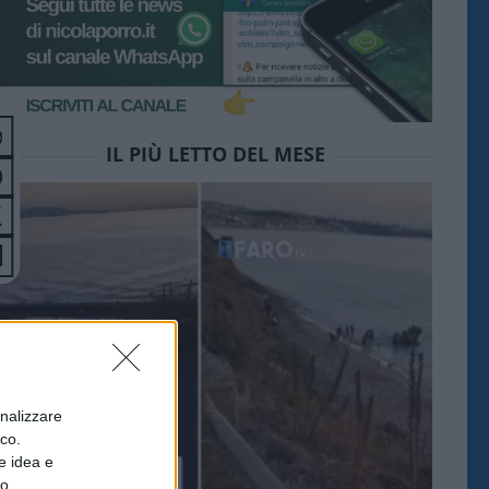
IL PIÙ LETTO DEL MESE
onalizzare
ico.
e idea e
to