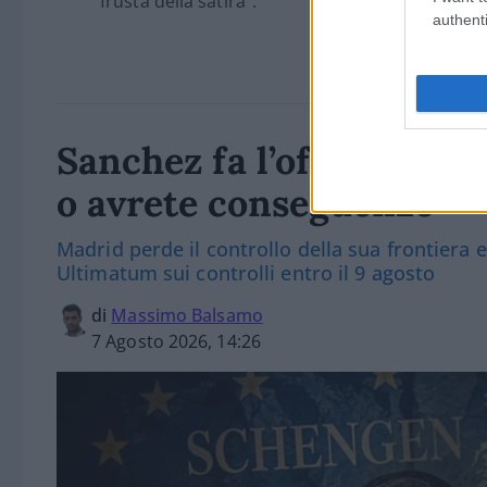
frusta della satira”.
authenti
Sanchez fa l’offeso e mi
o avrete conseguenze”
Madrid perde il controllo della sua frontiera 
Ultimatum sui controlli entro il 9 agosto
di
Massimo Balsamo
7 Agosto 2026, 14:26