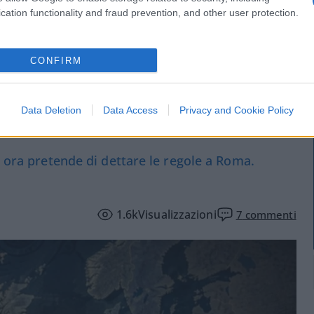
cation functionality and fraud prevention, and other user protection.
CONFIRM
naccia: “Riaprite Schengen
Data Deletion
Data Access
Privacy and Cookie Policy
e ora pretende di dettare le regole a Roma.
1.6k
Visualizzazioni
7
commenti