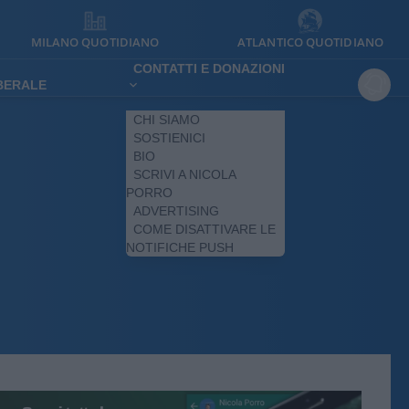
MILANO QUOTIDIANO
ATLANTICO QUOTIDIANO
CONTATTI E DONAZIONI
IBERALE
CHI SIAMO
SOSTIENICI
BIO
SCRIVI A NICOLA
PORRO
ADVERTISING
COME DISATTIVARE LE
NOTIFICHE PUSH