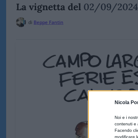
La vignetta del
02/09/2024
di
Beppe Fantin
Nicola Po
Noi e i nost
contenuti e 
Facendo clic
modificare l