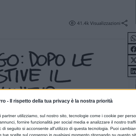
41.4k
Visualizzazioni
rro -
Il rispetto della tua privacy è la nostra priorità
ri partner utilizziamo, sul nostro sito, tecnologie come i cookie per pers
annunci, fornire funzionalità per social media e analizzare il nostro traff
 di seguito si acconsente all'utilizzo di questa tecnologia. Puoi cambiar
e tue scelte sul consenso in qualsiasi momento ritornando su questo si