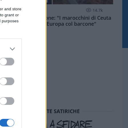
er and store
ESTERI
14.7k
to grant or
Meloni aveva ragione: "I marocchini di Ceuta
ed purposes
sbarcano in Europa col barcone"
SEDUTE SATIRICHE