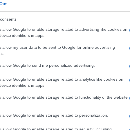
Out
consents
o allow Google to enable storage related to advertising like cookies on
evice identifiers in apps.
o allow my user data to be sent to Google for online advertising
VIGNETTA DEL
s.
05/09/2024
to allow Google to send me personalized advertising.
atore trevigiano, nascono dalla passione dell'autore
o allow Google to enable storage related to analytics like cookies on
attraverso i disegni utilizzando da sempre la
evice identifiers in apps.
amente un liberale di centrodestra, il vignettista
o allow Google to enable storage related to functionality of the website
uale sinistra, che a suo dire, mai come in questo
è libertà di espressione o almeno lo è fino a
non offende e non è volgare. Una frase di
o allow Google to enable storage related to personalization.
ove non arriva la spada della legge, là giunge la
o allow Google to enable storage related to security, including