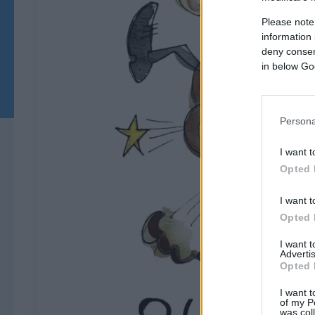
Please note
information 
deny consent
in below Go
Persona
I want t
Opted 
I want t
Opted 
I want 
Advertis
Opted 
I want t
of my P
was col