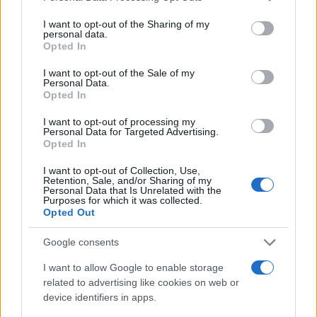
ispirazioni dall’attuale sinistra, che a suo dire, mai
I want to opt-out of the Sharing of my
come in questo momento sta dando il “meglio” di sé.
personal data.
Opted In
La satira è libertà di espressione o almeno lo è fino a
quando non supera l’indecenza, fino a quando non
I want to opt-out of the Sale of my
Personal Data.
offende e non è volgare. Una frase di Alexander
Opted In
Pushkin lo accompagna da sempre: “Dove non arriva
I want to opt-out of processing my
la spada della legge, là giunge la frusta della satira”.
Personal Data for Targeted Advertising.
Opted In
I want to opt-out of Collection, Use,
Retention, Sale, and/or Sharing of my
Personal Data that Is Unrelated with the
Purposes for which it was collected.
Opted Out
Caro Porro, altro che Proust
Google consents
sotto l’ombrellone: ecco il
I want to allow Google to enable storage
libro che dovreste leggere
related to advertising like cookies on web or
device identifiers in apps.
Tra mistero, tempesta e blackout, un libro fuori