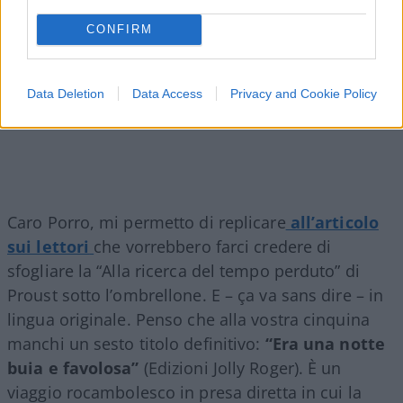
CONFIRM
Data Deletion
Data Access
Privacy and Cookie Policy
Caro Porro, mi permetto di replicare
all’articolo
sui lettori
che vorrebbero farci credere di
sfogliare la “Alla ricerca del tempo perduto” di
Proust sotto l’ombrellone. E – ça va sans dire – in
lingua originale. Penso che alla vostra cinquina
manchi un sesto titolo definitivo:
“Era una notte
buia e favolosa”
(Edizioni Jolly Roger). È un
viaggio rocambolesco in presa diretta in cui la