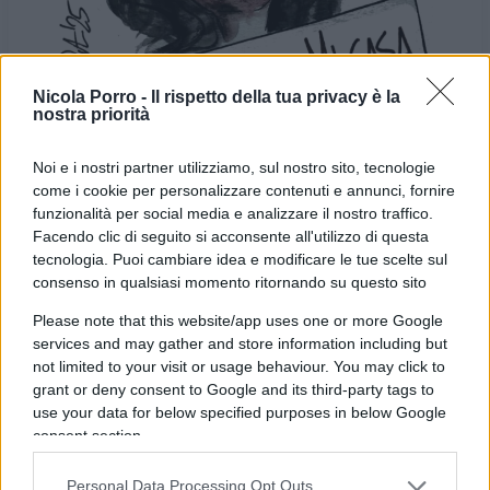
Nicola Porro -
Il rispetto della tua privacy è la
nostra priorità
Noi e i nostri partner utilizziamo, sul nostro sito, tecnologie
come i cookie per personalizzare contenuti e annunci, fornire
funzionalità per social media e analizzare il nostro traffico.
Facendo clic di seguito si acconsente all'utilizzo di questa
VIGNETTA DEL
VIGNETTA DEL
tecnologia. Puoi cambiare idea e modificare le tue scelte sul
05/02/2025
07/02/2025
consenso in qualsiasi momento ritornando su questo sito
Please note that this website/app uses one or more Google
Le vignette satiriche di
Beppe Fantin
, illustratore
services and may gather and store information including but
trevigiano, nascono dalla passione dell'autore per
not limited to your visit or usage behaviour. You may click to
grant or deny consent to Google and its third-party tags to
dare voce a situazioni, non solo politiche, attraverso i
use your data for below specified purposes in below Google
disegni utilizzando da sempre la tecnica riconoscibile
consent section.
dell'acquerello. Orgogliosamente un liberale di
centrodestra, il vignettista non fatica a trovare le sue
Personal Data Processing Opt Outs