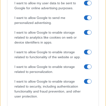
dagli schemi per riscoprire il piacere della lettura
I want to allow my user data to be sent to
senza pose da intellettuali
Google for online advertising purposes.
di
La Posta
I want to allow Google to send me
1.5k
0
personalized advertising.
10 Agosto 2026, 20:00
I want to allow Google to enable storage
related to analytics like cookies on web or
device identifiers in apps.
I want to allow Google to enable storage
related to functionality of the website or app.
I want to allow Google to enable storage
related to personalization.
I want to allow Google to enable storage
related to security, including authentication
functionality and fraud prevention, and other
user protection.