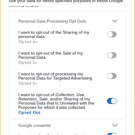
use your data for below specified purposes in below Google
quando non supera l’indecenza, fino a quando non
consent section.
offende e non è volgare. Una frase di Alexander
Personal Data Processing Opt Outs
Pushkin lo accompagna da sempre: “Dove non arriva
la spada della legge, là giunge la frusta della satira”.
I want to opt-out of the Sharing of my
personal data.
Opted In
I want to opt-out of the Sale of my
Personal Data.
Opted In
Report lo mette alla gogna, il
I want to opt-out of processing my
Personal Data for Targeted Advertising.
giudice lo assolve: il caso
Opted In
Rigoli inchioda il metodo
I want to opt-out of Collection, Use,
Retention, Sale, and/or Sharing of my
Ranucci
Personal Data that Is Unrelated with the
Purposes for which it was collected.
Opted Out
Il medico veneto racconta il processo mediatico
subito in tv: accuse presentate come certezze,
Google consents
carte giudiziarie mostrate in onda e una pista