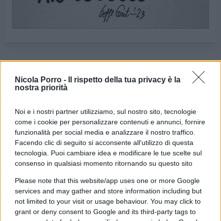
VIGNETTA DEL
VIGNETTA DEL
Nicola Porro -
Il rispetto della tua privacy è la
30/11/2023
07/12/2023
nostra priorità
Le vignette satiriche di
Beppe Fantin
, illustratore
Noi e i nostri partner utilizziamo, sul nostro sito, tecnologie
come i cookie per personalizzare contenuti e annunci, fornire
trevigiano, nascono dalla passione dell'autore per
funzionalità per social media e analizzare il nostro traffico.
dare voce a situazioni, non solo politiche, attraverso i
Facendo clic di seguito si acconsente all'utilizzo di questa
disegni utilizzando da sempre la tecnica riconoscibile
tecnologia. Puoi cambiare idea e modificare le tue scelte sul
consenso in qualsiasi momento ritornando su questo sito
dell'acquerello. Orgogliosamente un liberale di
centrodestra, il vignettista non fatica a trovare le sue
Please note that this website/app uses one or more Google
ispirazioni dall’attuale sinistra, che a suo dire, mai
services and may gather and store information including but
not limited to your visit or usage behaviour. You may click to
come in questo momento sta dando il “meglio” di sé.
grant or deny consent to Google and its third-party tags to
La satira è libertà di espressione o almeno lo è fino a