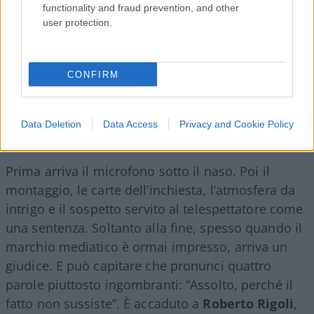
functionality and fraud prevention, and other
user protection.
CONFIRM
Data Deletion
Data Access
Privacy and Cookie Policy
Prima arriva il microfono sotto il naso. Poi il
montaggio, le carte dell’inchiesta, l’atmosfera da
intrigo e il sospetto servito al telespettatore come
una sentenza. Soltanto alla fine, spesso quando il
marchio mediatico è ormai impresso, arriva un
giudice. E può capitare che pronunci quattro
parole piuttosto ingombranti: “Assolto, perché il
fatto non sussiste”. È accaduto a
Roberto Rigoli
,