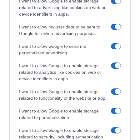
I want to allow Google to enable storage
economica ignorata. Poi l’assoluzione perché il
related to advertising like cookies on web or
fatto non sussiste
device identifiers in apps.
di
Massimo Balsamo
1.3k
I want to allow my user data to be sent to
1
6 Agosto 2026, 14:15
Google for online advertising purposes.
I want to allow Google to send me
personalized advertising.
I want to allow Google to enable storage
related to analytics like cookies on web or
device identifiers in apps.
I want to allow Google to enable storage
related to functionality of the website or app.
I want to allow Google to enable storage
related to personalization.
I want to allow Google to enable storage
related to security, including authentication