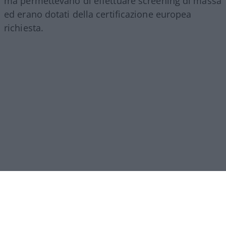
ma permettevano di effettuare screening di massa
ed erano dotati della certificazione europea
richiesta.
Una scelta sanitaria diventò però rapidamente
una guerra politica.
Andrea Crisanti
– oggi volto
noto del Pd – presentò un esposto alla Procura di