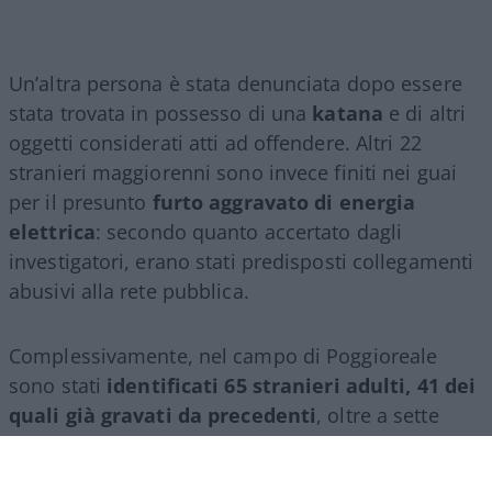
Un’altra persona è stata denunciata dopo essere
stata trovata in possesso di una
katana
e di altri
oggetti considerati atti ad offendere. Altri 22
stranieri maggiorenni sono invece finiti nei guai
per il presunto
furto aggravato di energia
elettrica
: secondo quanto accertato dagli
investigatori, erano stati predisposti collegamenti
abusivi alla rete pubblica.
Complessivamente, nel campo di Poggioreale
sono stati
identificati 65 stranieri adulti, 41 dei
quali già gravati da precedenti
, oltre a sette
minorenni. Quattro persone sono state
accompagnate in Questura per la notifica di