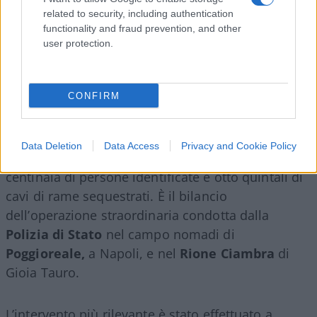
related to security, including authentication
functionality and fraud prevention, and other
user protection.
CONFIRM
Data Deletion
Data Access
Privacy and Cookie Policy
Una donna arrestata, 23 stranieri denunciati,
centinaia di persone identificate e otto quintali di
cavi di rame sequestrati. È il bilancio
dell’operazione straordinaria condotta dalla
Polizia di Stato
nel campo nomadi di
Poggioreale,
a Napoli, e nel
Rione Ciambra
di
Gioia Tauro.
L’intervento più rilevante è stato effettuato a