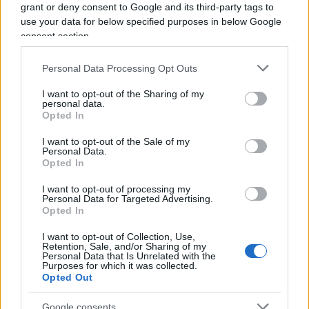
grant or deny consent to Google and its third-party tags to
come in questo momento sta dando il “meglio” di sé.
use your data for below specified purposes in below Google
La satira è libertà di espressione o almeno lo è fino a
consent section.
quando non supera l’indecenza, fino a quando non
Personal Data Processing Opt Outs
offende e non è volgare. Una frase di Alexander
Pushkin lo accompagna da sempre: “Dove non arriva
I want to opt-out of the Sharing of my
personal data.
la spada della legge, là giunge la frusta della satira”.
Opted In
I want to opt-out of the Sale of my
Personal Data.
Opted In
I want to opt-out of processing my
Personal Data for Targeted Advertising.
La polizia circonda i campi
Opted In
rom: maxi blitz, trovato di
I want to opt-out of Collection, Use,
Retention, Sale, and/or Sharing of my
tutto
Personal Data that Is Unrelated with the
Purposes for which it was collected.
Opted Out
Le forze dell'ordine a Napoli e Gioia Tauro. Una
donna arrestata, 23 stranieri denunciati.
Google consents