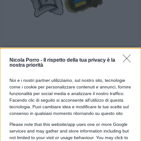
Nicola Porro -
Il rispetto della tua privacy è la
nostra priorità
VIGNETTA DEL
VIGNETTA DEL
06/11/2024
08/11/2024
Noi e i nostri partner utilizziamo, sul nostro sito, tecnologie
come i cookie per personalizzare contenuti e annunci, fornire
Le vignette satiriche di
Beppe Fantin
, illustratore
funzionalità per social media e analizzare il nostro traffico.
trevigiano, nascono dalla passione dell'autore per
Facendo clic di seguito si acconsente all'utilizzo di questa
dare voce a situazioni, non solo politiche, attraverso i
tecnologia. Puoi cambiare idea e modificare le tue scelte sul
consenso in qualsiasi momento ritornando su questo sito
disegni utilizzando da sempre la tecnica riconoscibile
dell'acquerello. Orgogliosamente un liberale di
Please note that this website/app uses one or more Google
services and may gather and store information including but
centrodestra, il vignettista non fatica a trovare le sue
not limited to your visit or usage behaviour. You may click to
ispirazioni dall’attuale sinistra, che a suo dire, mai