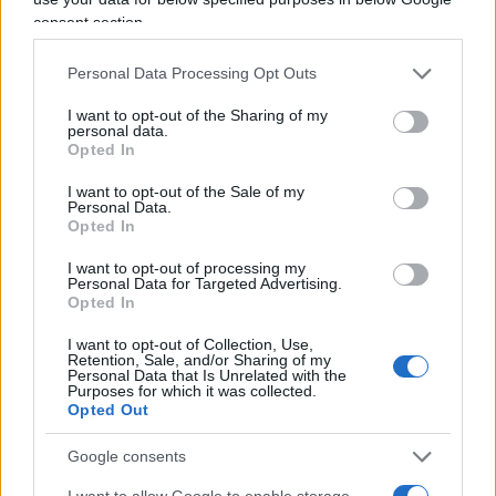
centinaia, ma probabilmente sì perché sono
consent section.
moltissimi i fannulloni che alla vita chiedono solo
una eterna vacanza comunista scandita da canne
Personal Data Processing Opt Outs
e pastasciutte antifà avvinazzate.
Tutto molto
I want to opt-out of the Sharing of my
bello, ma chi paga?
Leggere sempre MDP se
personal data.
Opted In
volete conoscere i livelli di abiezione alla
porchetta del partito comunista.
I want to opt-out of the Sale of my
Personal Data.
Opted In
I want to opt-out of processing my
Personal Data for Targeted Advertising.
Opted In
I want to opt-out of Collection, Use,
Retention, Sale, and/or Sharing of my
Personal Data that Is Unrelated with the
Purposes for which it was collected.
Opted Out
Google consents
I want to allow Google to enable storage