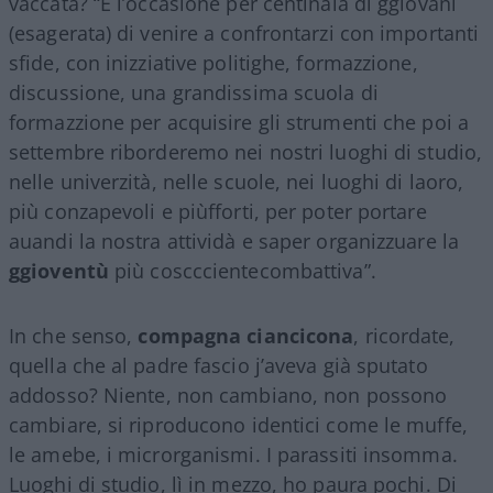
vaccata? “È l’occasione per centinaia di ggiovani
(esagerata) di venire a confrontarzi con importanti
sfide, con inizziative politighe, formazzione,
discussione, una grandissima scuola di
formazzione per acquisire gli strumenti che poi a
settembre riborderemo nei nostri luoghi di studio,
nelle univerzità, nelle scuole, nei luoghi di laoro,
più conzapevoli e piùfforti, per poter portare
auandi la nostra attividà e saper organizzuare la
ggioventù
più coscccientecombattiva”.
In che senso,
compagna ciancicona
, ricordate,
quella che al padre fascio j’aveva già sputato
addosso? Niente, non cambiano, non possono
cambiare, si riproducono identici come le muffe,
le amebe, i microrganismi. I parassiti insomma.
Luoghi di studio, lì in mezzo, ho paura pochi. Di