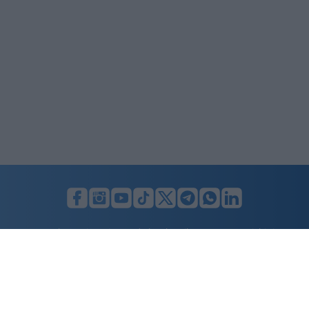
LUNIFIN S.r.l. a socio unico. Sede legale Milano, Largo F. Richini, 2/A,
20122 (MI), C.F./P.Iva en. 07174900154, REA cap. soc. euro 10.000,00
i.v.
Home
Advertising
Condizioni d’uso
Privacy Policy