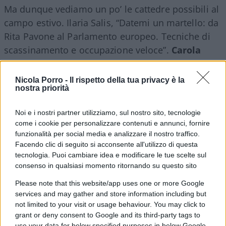
Ma dunque vediamo un po’ le cattedre possibili al
campo estivo. Ilaria Salis, “Datemi un martello: da
Rita Pavone al Parlamento europeo. Tecniche di
scassinamento e occupazione veloce”.
Carola
Rackete,
“Corso intensivo di speronamento mezzi
navali militari senza depilazione”.
Abou
Nicola Porro -
Il rispetto della tua privacy è la
nostra priorità
Souhamoro,
“Tontologia del diritto al lusso”.
Selim el Koudri, “Come fare una strage e vivere
Noi e i nostri partner utilizziamo, sul nostro sito, tecnologie
felici nella Modena “anarchica” e gucciniana”. Lella
come i cookie per personalizzare contenuti e annunci, fornire
Schlein: “Blinda la supercazzola con
funzionalità per social media e analizzare il nostro traffico.
scappellamento di fuochi fatui, da sardina a
Facendo clic di seguito si acconsente all'utilizzo di questa
tecnologia. Puoi cambiare idea e modificare le tue scelte sul
segretaria è un volo a planare”.
consenso in qualsiasi momento ritornando su questo sito
Please note that this website/app uses one or more Google
Dulcis in fundo,
il duo Piccolotti Scuderi,
“Anche
services and may gather and store information including but
tu puoi farcela se spari abbastanza cazzate”. Al
not limited to your visit or usage behaviour. You may click to
campeggio comunista non si sa se andranno a
grant or deny consent to Google and its third-party tags to
use your data for below specified purposes in below Google