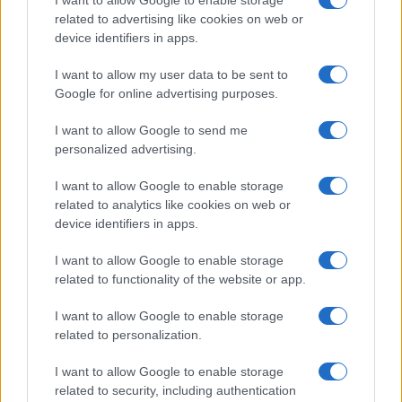
related to advertising like cookies on web or
device identifiers in apps.
Max Del Papa, 9 agosto 2026
I want to allow my user data to be sent to
Google for online advertising purposes.
I want to allow Google to send me
Corte dei conti, la riforma a
personalized advertising.
metà: si poteva fare di più
I want to allow Google to enable storage
related to analytics like cookies on web or
Chi firma non deve avere paura, chi paga le tasse
device identifiers in apps.
nemmeno. La magistratura contabile non deve
solo punire, ma aiutare la buona
I want to allow Google to enable storage
amministrazione
related to functionality of the website or app.
di
Luigi Bisignani
1.7k
1
I want to allow Google to enable storage
8 Agosto 2026, 19:00
related to personalization.
I want to allow Google to enable storage
related to security, including authentication