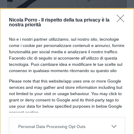
Nicola Porro -
Il rispetto della tua privacy è la
nostra priorità
Noi e i nostri partner utilizziamo, sul nostro sito, tecnologie
come i cookie per personalizzare contenuti e annunci, fornire
funzionalità per social media e analizzare il nostro traffico.
VIGNETTA DEL
VIGNETTA DEL
Facendo clic di seguito si acconsente all'utilizzo di questa
20/08/2023
22/08/2023
tecnologia. Puoi cambiare idea e modificare le tue scelte sul
consenso in qualsiasi momento ritornando su questo sito
Le vignette satiriche di
Beppe Fantin
, illustratore
Please note that this website/app uses one or more Google
trevigiano, nascono dalla passione dell'autore per
services and may gather and store information including but
not limited to your visit or usage behaviour. You may click to
dare voce a situazioni, non solo politiche, attraverso i
grant or deny consent to Google and its third-party tags to
disegni utilizzando da sempre la tecnica riconoscibile
use your data for below specified purposes in below Google
dell'acquerello. Orgogliosamente un liberale di
consent section.
centrodestra, il vignettista non fatica a trovare le sue
Personal Data Processing Opt Outs
ispirazioni dall’attuale sinistra, che a suo dire, mai