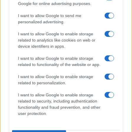
Google for online advertising purposes.
I want to allow Google to send me
personalized advertising.
I want to allow Google to enable storage
related to analytics like cookies on web or
device identifiers in apps.
I want to allow Google to enable storage
related to functionality of the website or app.
I want to allow Google to enable storage
related to personalization.
SOCIETÀ
15.8k
I want to allow Google to enable storage
Siamo un Paese morto: tre ragazzini vendono
related to security, including authentication
limonata per comprare il Ciao e vengono
functionality and fraud prevention, and other
denunciati
user protection.