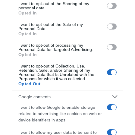
come in questo momento sta dando il “meglio” di sé.
I want to opt-out of the Sharing of my
personal data.
La satira è libertà di espressione o almeno lo è fino a
Opted In
quando non supera l’indecenza, fino a quando non
I want to opt-out of the Sale of my
offende e non è volgare. Una frase di Alexander
Personal Data.
Pushkin lo accompagna da sempre: “Dove non arriva
Opted In
la spada della legge, là giunge la frusta della satira”.
I want to opt-out of processing my
Personal Data for Targeted Advertising.
Opted In
I want to opt-out of Collection, Use,
Retention, Sale, and/or Sharing of my
Personal Data that Is Unrelated with the
Purposes for which it was collected.
Opted Out
Google consents
I want to allow Google to enable storage
related to advertising like cookies on web or
IL PIÙ LETTO DEL MESE
device identifiers in apps.
I want to allow my user data to be sent to