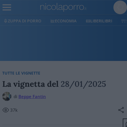
 PORRO
ECONOMIA
LIBERILIBRI
SHOP
SO
TUTTE LE VIGNETTE
La vignetta del
28/01/2025
di
Beppe Fantin
37k