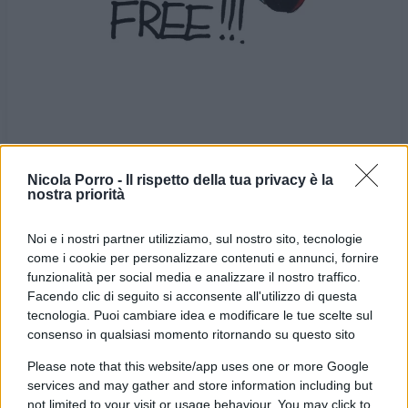
Nicola Porro -
Il rispetto della tua privacy è la
nostra priorità
VIGNETTA DEL
VIGNETTA DEL
27/01/2025
29/01/2025
Noi e i nostri partner utilizziamo, sul nostro sito, tecnologie
come i cookie per personalizzare contenuti e annunci, fornire
Le vignette satiriche di
Beppe Fantin
, illustratore
funzionalità per social media e analizzare il nostro traffico.
trevigiano, nascono dalla passione dell'autore per
Facendo clic di seguito si acconsente all'utilizzo di questa
tecnologia. Puoi cambiare idea e modificare le tue scelte sul
dare voce a situazioni, non solo politiche, attraverso i
consenso in qualsiasi momento ritornando su questo sito
disegni utilizzando da sempre la tecnica riconoscibile
Please note that this website/app uses one or more Google
dell'acquerello. Orgogliosamente un liberale di
services and may gather and store information including but
centrodestra, il vignettista non fatica a trovare le sue
not limited to your visit or usage behaviour. You may click to