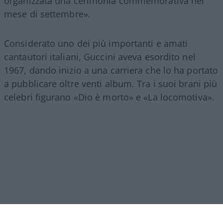
organizzata una cerimonia commemorativa nel
mese di settembre».
Considerato uno dei più importanti e amati
cantautori italiani, Guccini aveva esordito nel
1967, dando inizio a una carriera che lo ha portato
a pubblicare oltre venti album. Tra i suoi brani più
celebri figurano «Dio è morto» e «La locomotiva».