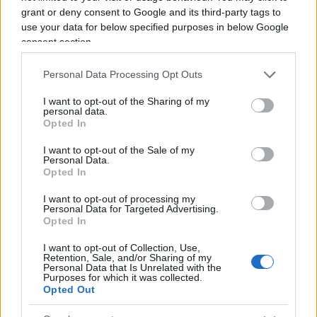
ispirazioni dall’attuale sinistra, che a suo dire, mai
grant or deny consent to Google and its third-party tags to
come in questo momento sta dando il “meglio” di sé.
use your data for below specified purposes in below Google
consent section.
La satira è libertà di espressione o almeno lo è fino a
quando non supera l’indecenza, fino a quando non
Personal Data Processing Opt Outs
offende e non è volgare. Una frase di Alexander
I want to opt-out of the Sharing of my
Pushkin lo accompagna da sempre: “Dove non arriva
personal data.
la spada della legge, là giunge la frusta della satira”.
Opted In
I want to opt-out of the Sale of my
Personal Data.
Opted In
I want to opt-out of processing my
Personal Data for Targeted Advertising.
È morto Francesco Guccini
Opted In
I want to opt-out of Collection, Use,
Il cantautore si è spento a 86 anni
Retention, Sale, and/or Sharing of my
Personal Data that Is Unrelated with the
Purposes for which it was collected.
di
Redazione
Opted Out
1.5k
0
6 Agosto 2026, 11:19