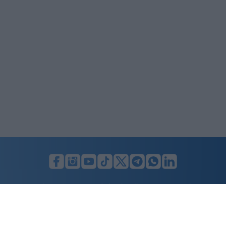
LUNIFIN S.r.l. a socio unico. Sede legale Milano, Largo F. Richini, 2/A,
20122 (MI), C.F./P.Iva en. 07174900154, REA cap. soc. euro 10.000,00
i.v.
Home
Advertising