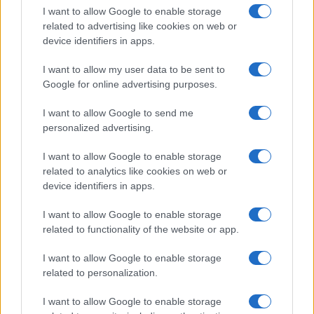
I want to allow Google to enable storage
related to advertising like cookies on web or
Luigi Bisignani per Il Tempo, 8 agosto 2026
device identifiers in apps.
I want to allow my user data to be sent to
Google for online advertising purposes.
Caro Porro, la sinistra lo
I want to allow Google to send me
voleva. Ma Guccini era un
personalized advertising.
battitore libero
I want to allow Google to enable storage
related to analytics like cookies on web or
Il cantautore non era coercibile all'ottusa
device identifiers in apps.
militanza che è tanto gradita al potere
I want to allow Google to enable storage
di
La Posta
related to functionality of the website or app.
1.7k
2
8 Agosto 2026, 18:00
I want to allow Google to enable storage
related to personalization.
I want to allow Google to enable storage