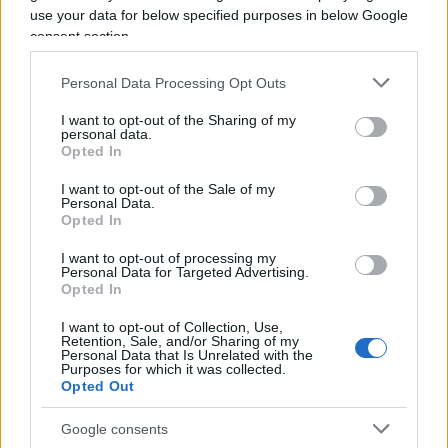
use your data for below specified purposes in below Google
Perché chi amministra in buona fede deve poter
consent section.
firmare senza paura.
Ma chi paga le tasse deve
poter dormire altrettanto tranquillo
, sapendo
Personal Data Processing Opt Outs
che qualcuno continua a controllare come
I want to opt-out of the Sharing of my
personal data.
vengono spesi i suoi soldi. Machiavelli,
Opted In
probabilmente, avrebbe capito anche questo.
I want to opt-out of the Sale of my
Personal Data.
Opted In
I want to opt-out of processing my
Personal Data for Targeted Advertising.
Opted In
I want to opt-out of Collection, Use,
Retention, Sale, and/or Sharing of my
Personal Data that Is Unrelated with the
Purposes for which it was collected.
Opted Out
Google consents