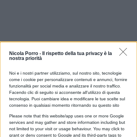
Nicola Porro -
Il rispetto della tua privacy è la
nostra priorità
Forse è proprio questa l’occasione che resta
Noi e i nostri partner utilizziamo, sul nostro sito, tecnologie
ancora da cogliere.
Fare della Corte non un
come i cookie per personalizzare contenuti e annunci, fornire
ostacolo all’amministrazione, ma una
funzionalità per social media e analizzare il nostro traffico.
Facendo clic di seguito si acconsente all'utilizzo di questa
moderna infrastruttura della buona
tecnologia. Puoi cambiare idea e modificare le tue scelte sul
amministrazione
: più veloce nei giudizi, più forte
consenso in qualsiasi momento ritornando su questo sito
nell’analisi dei dati, più chiara nel distinguere
Please note that this website/app uses one or more Google
l’errore dall’illecito e più comprensibile persino ai
services and may gather and store information including but
cittadini.
not limited to your visit or usage behaviour. You may click to
grant or deny consent to Google and its third-party tags to