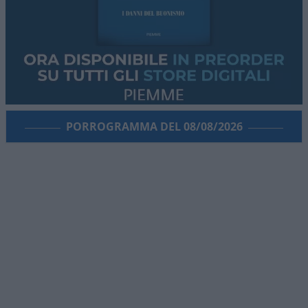
patrimoniale di chi amministra e intervenendo
sull’organizzazione della magistratura contabile.
Obiettivi comprensibili, ma forse come si ripete
sempre in questi casi era l’occasione per fare di
più. I veri problemi della Corte non finiscono