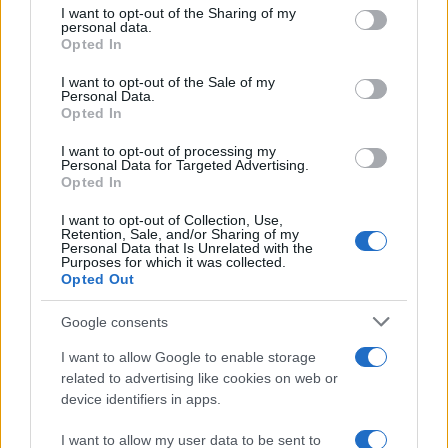
ispirazioni dall’attuale sinistra, che a suo dire, mai
I want to opt-out of the Sharing of my
personal data.
come in questo momento sta dando il “meglio” di sé.
Opted In
La satira è libertà di espressione o almeno lo è fino a
quando non supera l’indecenza, fino a quando non
I want to opt-out of the Sale of my
Personal Data.
offende e non è volgare. Una frase di Alexander
Opted In
Pushkin lo accompagna da sempre: “Dove non arriva
I want to opt-out of processing my
la spada della legge, là giunge la frusta della satira”.
Personal Data for Targeted Advertising.
Opted In
I want to opt-out of Collection, Use,
Retention, Sale, and/or Sharing of my
Personal Data that Is Unrelated with the
Purposes for which it was collected.
Opted Out
Corte dei conti, la riforma a
Google consents
metà: si poteva fare di più
I want to allow Google to enable storage
related to advertising like cookies on web or
Chi firma non deve avere paura, chi paga le tasse
device identifiers in apps.
nemmeno. La magistratura contabile non deve
solo punire, ma aiutare la buona
I want to allow my user data to be sent to