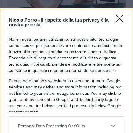
Nicola Porro -
Il rispetto della tua privacy è la
nostra priorità
Noi e i nostri partner utilizziamo, sul nostro sito, tecnologie
come i cookie per personalizzare contenuti e annunci, fornire
funzionalità per social media e analizzare il nostro traffico.
Facendo clic di seguito si acconsente all'utilizzo di questa
VIGNETTA DEL
VIGNETTA DEL
tecnologia. Puoi cambiare idea e modificare le tue scelte sul
27/10/2023
02/11/2023
consenso in qualsiasi momento ritornando su questo sito
Please note that this website/app uses one or more Google
Le vignette satiriche di
Beppe Fantin
, illustratore
services and may gather and store information including but
trevigiano, nascono dalla passione dell'autore per
not limited to your visit or usage behaviour. You may click to
grant or deny consent to Google and its third-party tags to
dare voce a situazioni, non solo politiche, attraverso i
use your data for below specified purposes in below Google
disegni utilizzando da sempre la tecnica riconoscibile
consent section.
dell'acquerello. Orgogliosamente un liberale di
centrodestra, il vignettista non fatica a trovare le sue
Personal Data Processing Opt Outs