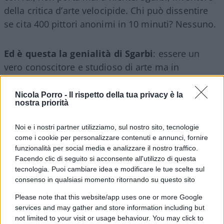
della critica d’arte velocipide. Chi può dissentire
se cita 400 pittori anonimi in 10 minuti? Nessuno.
Ed è questa la genialità di Sgarbi
: essere un
vero conoscitore e studioso di arte ma in
televisione di venderla tanto al secondo. Sgarbi è
come la mina che esplode a tempo: per questo
Nicola Porro -
Il rispetto della tua privacy è la
nostra priorità
trova sempre maggiore consenso nel popolo che
aspetta solo di rivederlo su Youtube e i tanti,
Noi e i nostri partner utilizziamo, sul nostro sito, tecnologie
tantissimi che sarebbero interessati al suo
come i cookie per personalizzare contenuti e annunci, fornire
pensiero, alla sua critica. Non su Di Maio o
funzionalità per social media e analizzare il nostro traffico.
Facendo clic di seguito si acconsente all'utilizzo di questa
qualsiasi teatrante, ma sulla Bellezza.
tecnologia. Puoi cambiare idea e modificare le tue scelte sul
consenso in qualsiasi momento ritornando su questo sito
Please note that this website/app uses one or more Google
Sgarbi dovrebbe regalarci la conoscenza
: anche
services and may gather and store information including but
in tv farci affascinare, renderci complici come solo
not limited to your visit or usage behaviour. You may click to