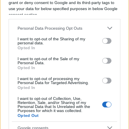
grant or deny consent to Google and its third-party tags to
lui sa fare, della storia dell’arte. Raccontarci i
use your data for below specified purposes in below Google
quadri che magari rappresentano l’oggi: al
consent section.
contempo fare da argine alle grandi mostre che
riempiono i musei e poco le teste. Sgarbi
Personal Data Processing Opt Outs
dovrebbe diventare Assessore alla Cultura della
I want to opt-out of the Sharing of my
televisione. Nella trasmissione di Nicola Porro
personal data.
Opted In
Quarta Repubblica
magari raccontarci come Eiser o
Lorenzo Viani o Adolfo Wildt abbiano contribuito e
I want to opt-out of the Sale of my
Personal Data.
previsto la contemporaneità.
Piuttosto che in
Opted In
duelli rusticani vocianti
Sgarbi dovrebbe
I want to opt-out of processing my
rendere il suo cognome al servizio dell’arte
Personal Data for Targeted Advertising.
Opted In
premasticata, prevenduta, museificata. Anche in
televisione. Soprattutto in televisione. Per non
I want to opt-out of Collection, Use,
Retention, Sale, and/or Sharing of my
finire a brillare su una bomba tra bambini che si
Personal Data that Is Unrelated with the
Purposes for which it was collected.
tengono per mano pronti a dimenticare il botto e
Opted Out
a tuffarsi in mare con i braccioli…
Google consents