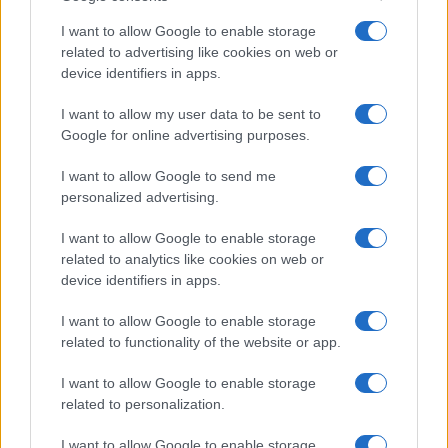
Gian Paolo Serino, 16 febbraio 2019
I want to allow Google to enable storage
related to advertising like cookies on web or
device identifiers in apps.
#VITTORIO SGARBI
I want to allow my user data to be sent to
Google for online advertising purposes.
9
I want to allow Google to send me
Leggi i commenti
personalized advertising.
I want to allow Google to enable storage
SEDUTE SATIRICHE
related to analytics like cookies on web or
device identifiers in apps.
Vignetta del 04/08/2026
I want to allow Google to enable storage
related to functionality of the website or app.
I want to allow Google to enable storage
Vai all'archivio delle vignette
related to personalization.
I want to allow Google to enable storage