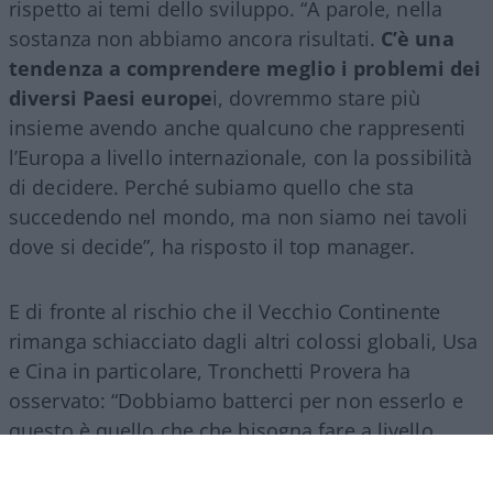
rispetto ai temi dello sviluppo. “A parole, nella
sostanza non abbiamo ancora risultati.
C’è una
tendenza a comprendere meglio i problemi dei
diversi Paesi europe
i, dovremmo stare più
insieme avendo anche qualcuno che rappresenti
l’Europa a livello internazionale, con la possibilità
di decidere. Perché subiamo quello che sta
succedendo nel mondo, ma non siamo nei tavoli
dove si decide”, ha risposto il top manager.
E di fronte al rischio che il Vecchio Continente
rimanga schiacciato dagli altri colossi globali, Usa
e Cina in particolare, Tronchetti Provera ha
osservato: “Dobbiamo batterci per non esserlo e
questo è quello che che bisogna fare a livello
italiano e a livello europeo.
Senza l’Europa non si
può competere con i colossi mondiali
, quindi