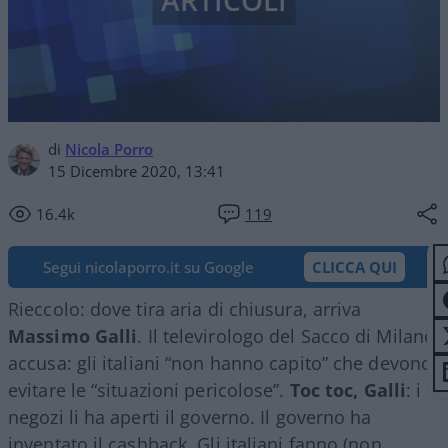
ARTICOLI
di
Nicola Porro
15 Dicembre 2020, 13:41
16.4k
119
Segui nicolaporro.it su Google
CLICCA QUI
Rieccolo: dove tira aria di chiusura, arriva
Massimo Galli
. Il televirologo del Sacco di Milano
accusa: gli italiani “non hanno capito” che devono
evitare le “situazioni pericolose”.
Toc toc, Galli
: i
negozi li ha aperti il governo. Il governo ha
inventato il cashback. Gli italiani fanno (non