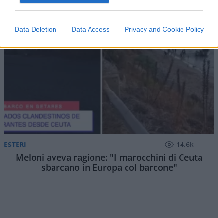
Data Deletion
Data Access
Privacy and Cookie Policy
ESTERI
14.6k
Meloni aveva ragione: "I marocchini di Ceuta
sbarcano in Europa col barcone"