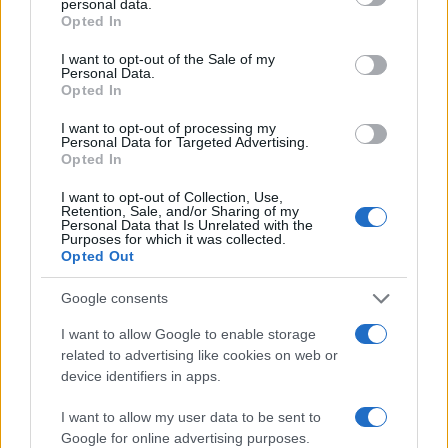
personal data.
Giuseppe Conte. E allora che succede adesso?
Opted In
Siccome il modello italiano fa pena, continuiamo
I want to opt-out of the Sale of my
a fare la stessa cosa (chiudere), ma ci inventiamo
Personal Data.
Opted In
che è il modello europeo?
I want to opt-out of processing my
Personal Data for Targeted Advertising.
Opted In
Nicola Porro, 15 dicembre 2020
I want to opt-out of Collection, Use,
Retention, Sale, and/or Sharing of my
Personal Data that Is Unrelated with the
Purposes for which it was collected.
#COVID
#LOCKDOWN
#MASSIMO GALLI
Opted Out
Google consents
119
I want to allow Google to enable storage
Leggi i commenti
related to advertising like cookies on web or
device identifiers in apps.
SEDUTE SATIRICHE
I want to allow my user data to be sent to
Google for online advertising purposes.
Vignetta del 04/08/2026