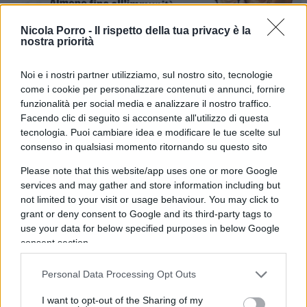
Nicola Porro -
Il rispetto della tua privacy è la
nostra priorità
Noi e i nostri partner utilizziamo, sul nostro sito, tecnologie
come i cookie per personalizzare contenuti e annunci, fornire
funzionalità per social media e analizzare il nostro traffico.
Facendo clic di seguito si acconsente all'utilizzo di questa
tecnologia. Puoi cambiare idea e modificare le tue scelte sul
consenso in qualsiasi momento ritornando su questo sito
E poi, al medico mediatico che ancora
non vede
Please note that this website/app uses one or more Google
“morti di fame per le strade”
, e quindi tifa per il
services and may gather and store information including but
lockdown permanente, bisognerebbe ricordare,
not limited to your visit or usage behaviour. You may click to
che rispetto all’Europa, noi abbiamo ricominciato
grant or deny consent to Google and its third-party tags to
a introdurre restrizioni in anticipo (basti pensare
use your data for below specified purposes in below Google
consent section.
alle scuole: la Germania, da agosto, solo da
domani sospenderà l’obbligo di didattica in
Personal Data Processing Opt Outs
presenza). E a che scopo bruciavamo gli altri sul
I want to opt-out of the Sharing of my
tempo? Per trascorrere un “Natale sereno”, diceva